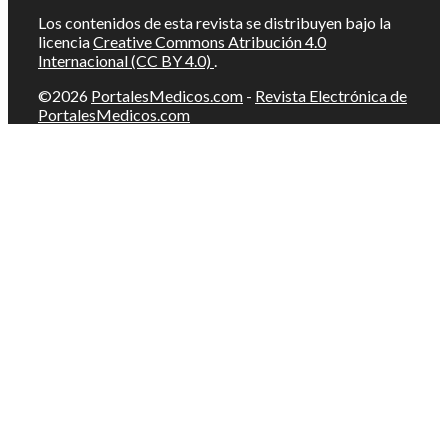
Los contenidos de esta revista se distribuyen bajo la
licencia
Creative Commons Atribución 4.0
Internacional (CC BY 4.0)
.
©2026
PortalesMedicos.com
-
Revista Electrónica de
PortalesMedicos.com