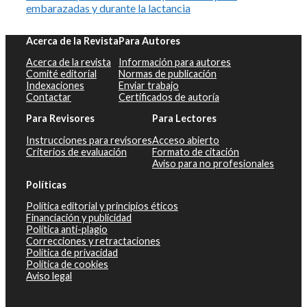
embarazadas y durante la lactancia
Acerca de la Revista
Para Autores
Acerca de la revista
Información para autores
Comité editorial
Normas de publicación
Indexaciones
Enviar trabajo
Contactar
Certificados de autoría
Para Revisores
Para Lectores
Instrucciones para revisores
Acceso abierto
Criterios de evaluación
Formato de citación
Aviso para no profesionales
Políticas
Política editorial y principios éticos
Financiación y publicidad
Política anti-plagio
Correcciones y retractaciones
Política de privacidad
Política de cookies
Aviso legal