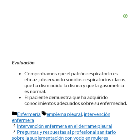
Evaluación
Comprobamos que el patrón respiratorio es
eficaz, observando sonidos respiratorios claros,
que ha disminuido la disnea y que la gasometría
es normal.
El paciente demuestra que ha adquirido
conocimientos adecuados sobre su enfermedad.
Categorías
Etiquetas
Enfermería
empiema pleural
,
intervención
enfermera
Intervención enfermera en el derrame pleural
Preguntas y respuestas al profesional sanitario
sobre la suplementación con yodo en mujeres