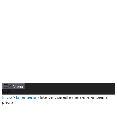
Saltar
al
contenido
Menú
Inicio
>
Enfermería
>
Intervención enfermera en el empiema
pleural