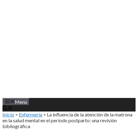
Saltar
al
contenido
Menú
Inicio
>
Enfermería
>
La influencia de la atención de la matrona
en la salud mental en el período postparto: una revisión
bibliográfica