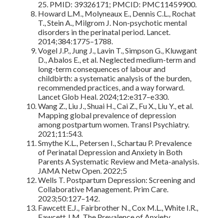
25. PMID: 39326171; PMCID: PMC11459900.
Howard L.M., Molyneaux E., Dennis C.L., Rochat
T., Stein A., Milgrom J. Non-psychotic mental
disorders in the perinatal period. Lancet.
2014;384:1775–1788.
Vogel J.P., Jung J., Lavin T., Simpson G., Kluwgant
D., Abalos E., et al. Neglected medium-term and
long-term consequences of labour and
childbirth: a systematic analysis of the burden,
recommended practices, and a way forward.
Lancet Glob Heal. 2024;12:e317–e330.
Wang Z., Liu J., Shuai H., Cai Z., Fu X., Liu Y., et al.
Mapping global prevalence of depression
among postpartum women. Transl Psychiatry.
2021;11:543.
Smythe K.L., Petersen I., Schartau P. Prevalence
of Perinatal Depression and Anxiety in Both
Parents A Systematic Review and Meta-analysis.
JAMA Netw Open. 2022;5
Wells T. Postpartum Depression: Screening and
Collaborative Management. Prim Care.
2023;50:127–142.
Fawcett E.J., Fairbrother N., Cox M.L., White I.R.,
Fawcett J.M. The Prevalence of Anxiety