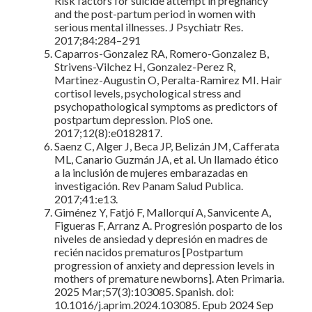
Risk factors for suicide attempt in pregnancy
and the post-partum period in women with
serious mental illnesses. J Psychiatr Res.
2017;84:284–291
Caparros-Gonzalez RA, Romero-Gonzalez B,
Strivens-Vilchez H, Gonzalez-Perez R,
Martinez-Augustin O, Peralta-Ramirez MI. Hair
cortisol levels, psychological stress and
psychopathological symptoms as predictors of
postpartum depression. PloS one.
2017;12(8):e0182817.
Saenz C, Alger J, Beca JP, Belizán JM, Cafferata
ML, Canario Guzmán JA, et al. Un llamado ético
a la inclusión de mujeres embarazadas en
investigación. Rev Panam Salud Publica.
2017;41:e13.
Giménez Y, Fatjó F, Mallorquí A, Sanvicente A,
Figueras F, Arranz A. Progresión posparto de los
niveles de ansiedad y depresión en madres de
recién nacidos prematuros [Postpartum
progression of anxiety and depression levels in
mothers of premature newborns]. Aten Primaria.
2025 Mar;57(3):103085. Spanish. doi:
10.1016/j.aprim.2024.103085. Epub 2024 Sep