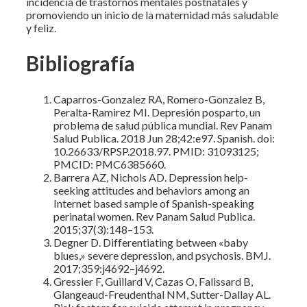
incidencia de trastornos mentales postnatales y
promoviendo un inicio de la maternidad más saludable
y feliz.
Bibliografía
Caparros-Gonzalez RA, Romero-Gonzalez B,
Peralta-Ramirez MI. Depresión posparto, un
problema de salud pública mundial. Rev Panam
Salud Publica. 2018 Jun 28;42:e97. Spanish. doi:
10.26633/RPSP.2018.97. PMID: 31093125;
PMCID: PMC6385660.
Barrera AZ, Nichols AD. Depression help-
seeking attitudes and behaviors among an
Internet based sample of Spanish-speaking
perinatal women. Rev Panam Salud Publica.
2015;37(3):148–153.
Degner D. Differentiating between «baby
blues,» severe depression, and psychosis. BMJ.
2017;359:j4692–j4692.
Gressier F, Guillard V, Cazas O, Falissard B,
Glangeaud-Freudenthal NM, Sutter-Dallay AL.