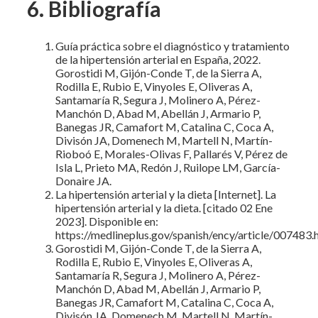
6. Bibliografía
Guía práctica sobre el diagnóstico y tratamiento
de la hipertensión arterial en España, 2022.
Gorostidi M, Gijón-Conde T, de la Sierra A,
Rodilla E, Rubio E, Vinyoles E, Oliveras A,
Santamaría R, Segura J, Molinero A, Pérez-
Manchón D, Abad M, Abellán J, Armario P,
Banegas JR, Camafort M, Catalina C, Coca A,
Divisón JA, Domenech M, Martell N, Martín-
Rioboó E, Morales-Olivas F, Pallarés V, Pérez de
Isla L, Prieto MA, Redón J, Ruilope LM, García-
Donaire JA.
La hipertensión arterial y la dieta [Internet]. La
hipertensión arterial y la dieta. [citado 02 Ene
2023]. Disponible en:
https://medlineplus.gov/spanish/ency/article/007483.
Gorostidi M, Gijón-Conde T, de la Sierra A,
Rodilla E, Rubio E, Vinyoles E, Oliveras A,
Santamaría R, Segura J, Molinero A, Pérez-
Manchón D, Abad M, Abellán J, Armario P,
Banegas JR, Camafort M, Catalina C, Coca A,
Divisón JA, Domenech M, Martell N, Martín-