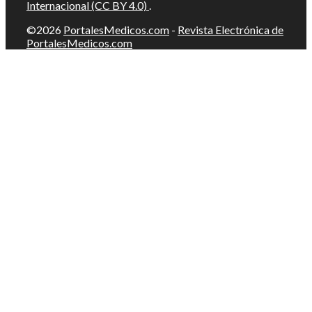
Internacional (CC BY 4.0)
.
©2026
PortalesMedicos.com
-
Revista Electrónica de
PortalesMedicos.com