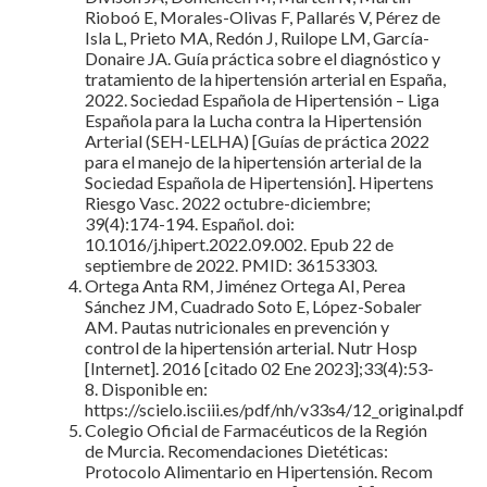
Rioboó E, Morales-Olivas F, Pallarés V, Pérez de
Isla L, Prieto MA, Redón J, Ruilope LM, García-
Donaire JA. Guía práctica sobre el diagnóstico y
tratamiento de la hipertensión arterial en España,
2022. Sociedad Española de Hipertensión – Liga
Española para la Lucha contra la Hipertensión
Arterial (SEH-LELHA) [Guías de práctica 2022
para el manejo de la hipertensión arterial de la
Sociedad Española de Hipertensión]. Hipertens
Riesgo Vasc. 2022 octubre-diciembre;
39(4):174-194. Español. doi:
10.1016/j.hipert.2022.09.002. Epub 22 de
septiembre de 2022. PMID: 36153303.
Ortega Anta RM, Jiménez Ortega AI, Perea
Sánchez JM, Cuadrado Soto E, López-Sobaler
AM. Pautas nutricionales en prevención y
control de la hipertensión arterial. Nutr Hosp
[Internet]. 2016 [citado 02 Ene 2023];33(4):53-
8. Disponible en:
https://scielo.isciii.es/pdf/nh/v33s4/12_original.pdf
Colegio Oficial de Farmacéuticos de la Región
de Murcia. Recomendaciones Dietéticas:
Protocolo Alimentario en Hipertensión. Recom