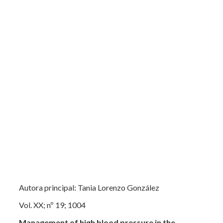
Autora principal: Tania Lorenzo González
Vol. XX; nº 19; 1004
Management of high blood pressure in the