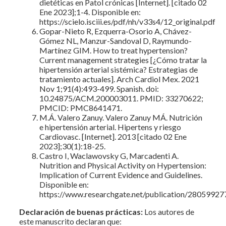
dietéticas en Patol crónicas [Internet]. [citado 02
Ene 2023];1-4. Disponible en:
https://scielo.isciii.es/pdf/nh/v33s4/12_original.pdf
Gopar-Nieto R, Ezquerra-Osorio A, Chávez-
Gómez NL, Manzur-Sandoval D, Raymundo-
Martínez GIM. How to treat hypertension?
Current management strategies [¿Cómo tratar la
hipertensión arterial sistémica? Estrategias de
tratamiento actuales]. Arch Cardiol Mex. 2021
Nov 1;91(4):493-499. Spanish. doi:
10.24875/ACM.200003011. PMID: 33270622;
PMCID: PMC8641471.
M.Á. Valero Zanuy. Valero Zanuy MÁ. Nutrición
e hipertensión arterial. Hipertens y riesgo
Cardiovasc. [Internet]. 2013 [citado 02 Ene
2023];30(1):18-25.
Castro I, Waclawovsky G, Marcadenti A.
Nutrition and Physical Activity on Hypertension:
Implication of Current Evidence and Guidelines.
Disponible en:
https://www.researchgate.net/publication/280599277
Declaración de buenas prácticas:
Los autores de
este manuscrito declaran que: