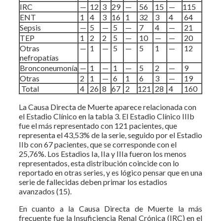
IRC
—
12
3
29
—
56
15
—
115
ENT
1
4
3
16
1
32
3
4
64
Sepsis
—
5
—
5
—
7
4
—
21
TEP
1
2
2
5
—
10
—
—
20
Otras
—
1
—
5
—
5
1
—
12
nefropatías
Bronconeumonía
—
1
—
1
—
5
2
—
9
Otras
2
1
—
6
1
6
3
—
19
Total
4
26
8
67
2
121
28
4
160
La Causa Directa de Muerte aparece relacionada con
el Estadio Clínico en la tabla 3. El Estadio Clínico IIIb
fue el más representado con 121 pacientes, que
representa el 43,53% de la serie, seguido por el Estadio
IIb con 67 pacientes, que se corresponde con el
25,76%. Los Estadios Ia, IIa y IIIa fueron los menos
representados, esta distribución coincide con lo
reportado en otras series, y es lógico pensar que en una
serie de fallecidas deben primar los estadios
avanzados (15).
En cuanto a la Causa Directa de Muerte la más
frecuente fue la Insuficiencia Renal Crónica (IRC) en el