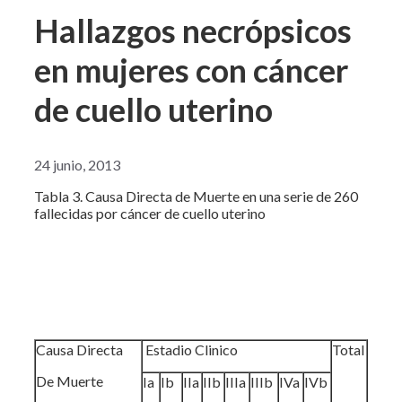
Hallazgos necrópsicos
en mujeres con cáncer
de cuello uterino
24 junio, 2013
Tabla 3. Causa Directa de Muerte en una serie de 260
fallecidas por cáncer de cuello uterino
Causa Directa
Estadio Clinico
Total
De Muerte
Ia
Ib
IIa
IIb
IIIa
IIIb
IVa
IVb