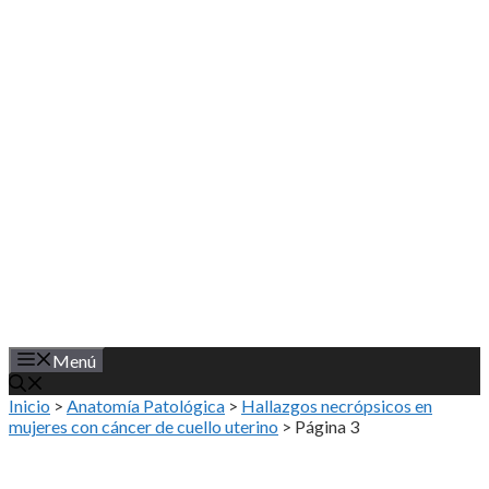
Saltar
al
contenido
Menú
Inicio
>
Anatomía Patológica
>
Hallazgos necrópsicos en
mujeres con cáncer de cuello uterino
>
Página 3