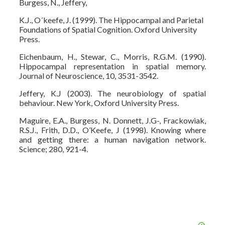
Burgess, N., Jeffery,
K.J., O´keefe, J. (1999). The Hippocampal and Parietal
Foundations of Spatial Cognition. Oxford University
Press.
Eichenbaum, H., Stewar, C., Morris, R.G.M. (1990).
Hippocampal representation in spatial memory.
Journal of Neuroscience, 10, 3531-3542.
Jeffery, K.J (2003). The neurobiology of spatial
behaviour. New York, Oxford University Press.
Maguire, E.A., Burgess, N. Donnett, J.G-, Frackowiak,
R.S.J., Frith, D.D., O’Keefe, J (1998). Knowing where
and getting there: a human navigation network.
Science; 280, 921-4.