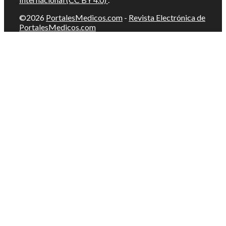
©2026
PortalesMedicos.com
-
Revista Electrónica de
PortalesMedicos.com