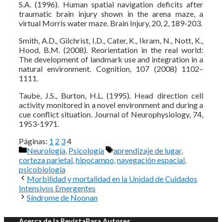
S.A. (1996). Human spatial navigation deficits after
traumatic brain injury shown in the arena maze, a
virtual Morris water maze. Brain Injury, 20, 2, 189-203.
Smith, A.D., Gilchrist, I.D., Cater, K., Ikram, N., Nott, K.,
Hood, B.M. (2008). Reorientation in the real world:
The development of landmark use and integration in a
natural environment. Cognition, 107 (2008) 1102–
1111.
Taube, J.S., Burton, H.L. (1995). Head direction cell
activity monitored in a novel environment and during a
cue conflict situation. Journal of Neurophysiology, 74,
1953-1971.
Páginas:
1
2
3
4
Categorías
Etiquetas
Neurología
,
Psicología
aprendizaje de lugar
,
corteza parietal
,
hipocampo
,
navegación espacial
,
psicobiología
Morbilidad y mortalidad en la Unidad de Cuidados
Intensivos Emergentes
Síndrome de Noonan
Acerca de la Revista
Para Autores