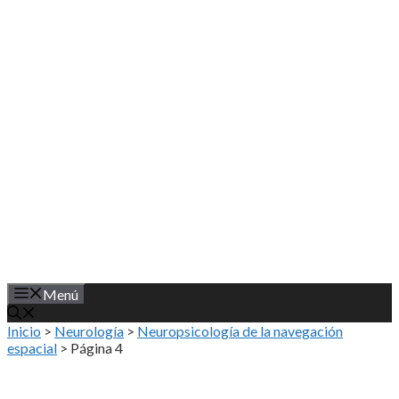
Saltar
al
contenido
Menú
Inicio
>
Neurología
>
Neuropsicología de la navegación
espacial
>
Página 4