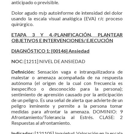
anticipado o previsible.
Dolor agudo m/p autoinforme de intensidad del dolor
usando la escala visual analógica (EVA) r/c proceso
quirúrgico.
ETAPA 3 Y 4.-PLANIFICACIÓN, PLANTEAR
OBJETIVOS E INTERVENCIONES/ EJECUCIÓN
DIAGNÓSTICO 1: [00146] Ansiedad
NOC:
[1211] NIVEL DE ANSIEDAD
Definición:
Sensación vaga e intranquilizadora de
malestar o amenaza acompañada de na respuesta
autónoma (el origen de la cual con frecuencia es
inespecífico o desconocido para la persona);
sentimiento de aprensión causado por la anticipación
de un peligro. Es una señal de alerta que advierte de un
peligro inminente y permite a la persona tomar
medidas para afrontar la amenaza. DOMINIO: 9
Afrontamiento/Tolerancia al Estrés. CLASE: 2
Respuestas al afrontamiento.
Indicador:
[121105] Inquietud. Valoración en la escala