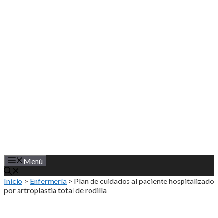
Saltar
al
contenido
Menú
Inicio
>
Enfermería
>
Plan de cuidados al paciente hospitalizado
por artroplastia total de rodilla