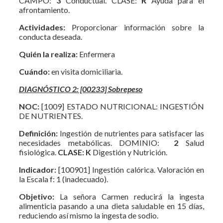
CAMPO:
3
Conductual. CLASE:
R
Ayuda para el
afrontamiento.
Actividades:
Proporcionar información sobre la
conducta deseada.
Quién la realiza:
Enfermera
Cuándo:
en visita domiciliaria.
DIAGNÓSTICO 2: [00233] Sobrepeso
NOC:
[1009] ESTADO NUTRICIONAL: INGESTIÓN
DE NUTRIENTES.
Definición:
Ingestión de nutrientes para satisfacer las
necesidades metabólicas. DOMINIO:
2
Salud
fisiológica.
CLASE:
K
Digestión y Nutrición.
Indicador:
[100901] Ingestión calórica. Valoración en
la Escala f: 1 (inadecuado).
Objetivo:
La señora Carmen reducirá la ingesta
alimenticia pasando a una dieta saludable en 15 días,
reduciendo así mismo la ingesta de sodio.