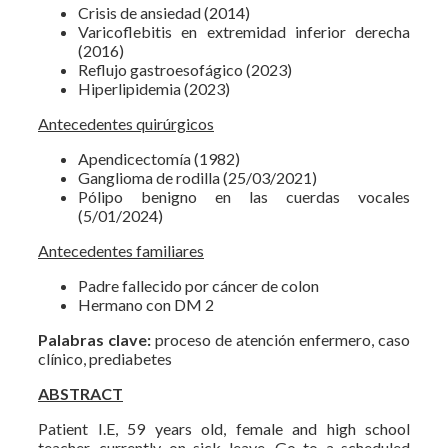
Crisis de ansiedad (2014)
Varicoflebitis en extremidad inferior derecha
(2016)
Reflujo gastroesofágico (2023)
Hiperlipidemia (2023)
Antecedentes quirúrgicos
Apendicectomía (1982)
Ganglioma de rodilla (25/03/2021)
Pólipo benigno en las cuerdas vocales
(5/01/2024)
Antecedentes familiares
Padre fallecido por cáncer de colon
Hermano con DM 2
Palabras clave:
proceso de atención enfermero, caso
clínico, prediabetes
ABSTRACT
Patient I.E, 59 years old, female and high school
teacher, currently on sick leave. Go to a scheduled