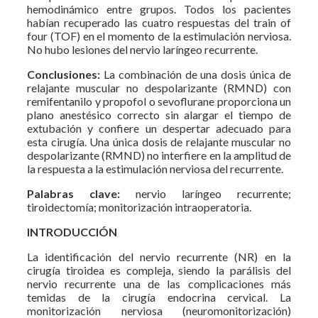
hemodinámico entre grupos. Todos los pacientes
habían recuperado las cuatro respuestas del train of
four (TOF) en el momento de la estimulación nerviosa.
No hubo lesiones del nervio laríngeo recurrente.
Conclusiones:
La combinación de una dosis única de
relajante muscular no despolarizante (RMND) con
remifentanilo y propofol o sevoflurane proporciona un
plano anestésico correcto sin alargar el tiempo de
extubación y confiere un despertar adecuado para
esta cirugía. Una única dosis de relajante muscular no
despolarizante (RMND) no interfiere en la amplitud de
la respuesta a la estimulación nerviosa del recurrente.
Palabras clave:
nervio laríngeo recurrente;
tiroidectomía; monitorización intraoperatoria.
INTRODUCCIÓN
La identificación del nervio recurrente (NR) en la
cirugía tiroidea es compleja, siendo la parálisis del
nervio recurrente una de las complicaciones más
temidas de la cirugía endocrina cervical. La
monitorización nerviosa (neuromonitorización)