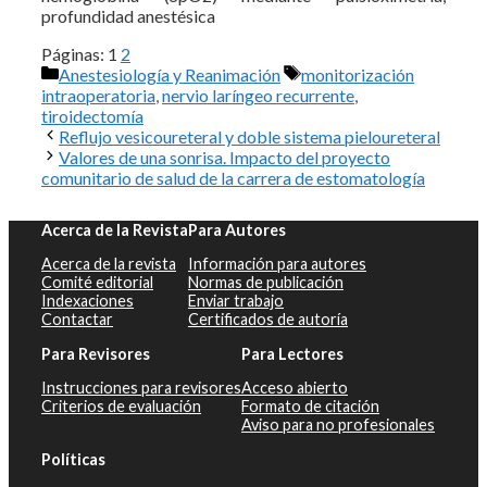
profundidad anestésica
Páginas:
1
2
Categorías
Etiquetas
Anestesiología y Reanimación
monitorización
intraoperatoria
,
nervio laríngeo recurrente
,
tiroidectomía
Reflujo vesicoureteral y doble sistema pieloureteral
Valores de una sonrisa. Impacto del proyecto
comunitario de salud de la carrera de estomatología
Acerca de la Revista
Para Autores
Acerca de la revista
Información para autores
Comité editorial
Normas de publicación
Indexaciones
Enviar trabajo
Contactar
Certificados de autoría
Para Revisores
Para Lectores
Instrucciones para revisores
Acceso abierto
Criterios de evaluación
Formato de citación
Aviso para no profesionales
Políticas