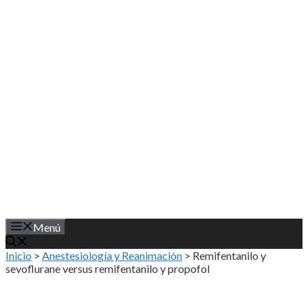
Saltar
al
contenido
Menú
Inicio
>
Anestesiología y Reanimación
>
Remifentanilo y
sevoflurane versus remifentanilo y propofol