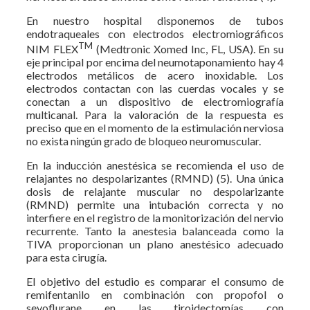
En nuestro hospital disponemos de tubos
endotraqueales con electrodos electromiográficos
TM
NIM FLEX
(Medtronic Xomed Inc, FL, USA). En su
eje principal por encima del neumotaponamiento hay 4
electrodos metálicos de acero inoxidable. Los
electrodos contactan con las cuerdas vocales y se
conectan a un dispositivo de electromiografía
multicanal. Para la valoración de la respuesta es
preciso que en el momento de la estimulación nerviosa
no exista ningún grado de bloqueo neuromuscular.
En la inducción anestésica se recomienda el uso de
relajantes no despolarizantes (RMND) (5). Una única
dosis de relajante muscular no despolarizante
(RMND) permite una intubación correcta y no
interfiere en el registro de la monitorización del nervio
recurrente. Tanto la anestesia balanceada como la
TIVA proporcionan un plano anestésico adecuado
para esta cirugía.
El objetivo del estudio es comparar el consumo de
remifentanilo en combinación con propofol o
sevoflurane en las tiroidectomías con