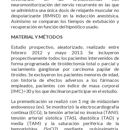
neuromonitorización del nervio recurrente en las que
se administra una única dosis de relajante muscular no
despolarizante (RMND) en la inducción anestésica.
Asimismo se comparan los tiempos de extubación y
recuperación en función del hipnótico usado.
MATERIAL Y MÉTODOS
Estudio prospectivo, aleatorizado, realizado entre
febrero 2012 y mayo 2013. Se incluyeron
prospectivamente todos los pacientes intervenidos de
forma programada de tiroidectomía total o parcial y
vaciamiento ganglionar por carcinoma papilar de
tiroides. Se excluyeron los pacientes menores de edad,
con historia de efectos adversos a los fármacos
empleados, pacientes con índice de masa corporal
(IMC)>30 y los que declinaron participar en el estudio.
La premedicación se realizó con 1 mg de midazolam
endovenoso (ev). Se monitorizó la electrocardiografía
continua (ECG), la tensión arterial no invasiva (TANI):
tensión arterial sistólica (TAS), diastólica (TAD) y
media (TAM) y la saturación periférica de la
hemoglobina (SpO2) mediante pulsioximetría,