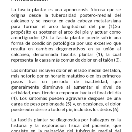
La fascia plantar es una aponeurosis fibrosa que se
origina desde la tuberosidad postero-medial del
calcáneo y se inserta en cada cabeza metatarsiana
para formar el arco longitudinal del pie (1).Su
propósito es sostener el arco del pie y actuar como
amortiguador (2). La fascia plantar puede sufrir una
forma de condición patológica por uso excesivo que
resulta en cambios degenerativos en su unión al
calcáneo, denominada fascitis plantar (1), la cual
representa la causa más común de dolor en el talón (3).
Los síntomas incluyen dolor en el lado medial del talón,
más notorio por en horario matutino o en los primeros
pasos tras un período de inactividad, que
generalmente disminuye al aumentar el nivel de
actividad, mas tiende a empeorar hacia el final del día
(4). Los síntomas pueden agravarse después de una
carga de peso prolongada (5) y, en ocasiones, el dolor
puede extenderse a todo el pie, incluidos los dedos (6).
La fascitis plantar se diagnostica por hallazgos en la
historia y la exploración física del paciente, que
consiste en la palpación del tubérculo medial del