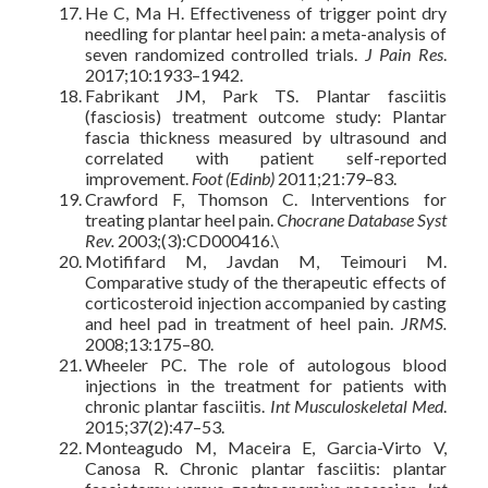
He C, Ma H. Effectiveness of trigger point dry
needling for plantar heel pain: a meta-analysis of
seven randomized controlled trials.
J Pain Res
.
2017;10:1933–1942.
Fabrikant JM, Park TS. Plantar fasciitis
(fasciosis) treatment outcome study: Plantar
fascia thickness measured by ultrasound and
correlated with patient self-reported
improvement.
Foot (Edinb)
2011;21:79–83.
Crawford F, Thomson C. Interventions for
treating plantar heel pain.
Chocrane Database Syst
Rev.
2003;(3):CD000416.\
Motififard M, Javdan M, Teimouri M.
Comparative study of the therapeutic effects of
corticosteroid injection accompanied by casting
and heel pad in treatment of heel pain.
JRMS.
2008;13:175–80.
Wheeler PC. The role of autologous blood
injections in the treatment for patients with
chronic plantar fasciitis.
Int Musculoskeletal Med
.
2015;37(2):47–53.
Monteagudo M, Maceira E, Garcia-Virto V,
Canosa R. Chronic plantar fasciitis: plantar