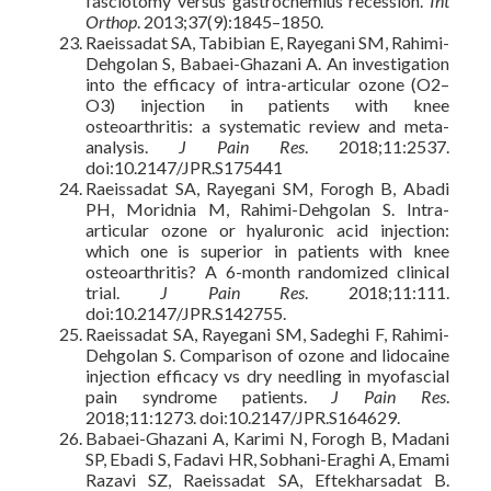
fasciotomy versus gastrocnemius recession.
Int
Orthop
. 2013;37(9):1845–1850.
Raeissadat SA, Tabibian E, Rayegani SM, Rahimi-
Dehgolan S, Babaei-Ghazani A. An investigation
into the efficacy of intra-articular ozone (O2–
O3) injection in patients with knee
osteoarthritis: a systematic review and meta-
analysis.
J Pain Res
. 2018;11:2537.
doi:10.2147/JPR.S175441
Raeissadat SA, Rayegani SM, Forogh B, Abadi
PH, Moridnia M, Rahimi-Dehgolan S. Intra-
articular ozone or hyaluronic acid injection:
which one is superior in patients with knee
osteoarthritis? A 6-month randomized clinical
trial.
J Pain Res
. 2018;11:111.
doi:10.2147/JPR.S142755.
Raeissadat SA, Rayegani SM, Sadeghi F, Rahimi-
Dehgolan S. Comparison of ozone and lidocaine
injection efficacy vs dry needling in myofascial
pain syndrome patients.
J Pain Res
.
2018;11:1273. doi:10.2147/JPR.S164629.
Babaei-Ghazani A, Karimi N, Forogh B, Madani
SP, Ebadi S, Fadavi HR, Sobhani-Eraghi A, Emami
Razavi SZ, Raeissadat SA, Eftekharsadat B.