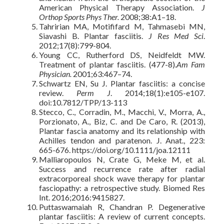
American Physical Therapy Association.
J
Orthop Sports Phys Ther.
2008;38:A1–18.
Tahririan MA, Motififard M, Tahmasebi MN,
Siavashi B. Plantar fasciitis.
J Res Med Sci
.
2012;17(8):799-804.
Young CC, Rutherford DS, Neidfeldt MW.
Treatment of plantar fasciitis. (477-8).
Am Fam
Physician.
2001;63:467–74.
Schwartz EN, Su J. Plantar fasciitis: a concise
review.
Perm J
. 2014;18(1):e105-e107.
doi:10.7812/TPP/13-113
Stecco, C., Corradin, M., Macchi, V., Morra, A.,
Porzionato, A., Biz, C. and De Caro, R. (2013),
Plantar fascia anatomy and its relationship with
Achilles tendon and paratenon. J. Anat., 223:
665-676. https://doi.org/10.1111/joa.12111
Malliaropoulos N, Crate G, Meke M, et al.
Success and recurrence rate after radial
extracorporeal shock wave therapy for plantar
fasciopathy: a retrospective study. Biomed Res
Int. 2016;2016:9415827.
Puttaswamaiah R, Chandran P. Degenerative
plantar fasciitis: A review of current concepts.