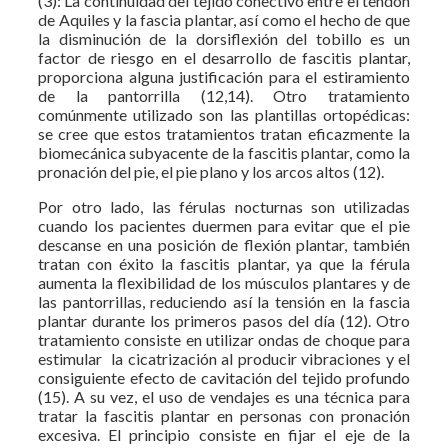
(3): La continuidad del tejido conectivo entre el tendón
de Aquiles y la fascia plantar, así como el hecho de que
la disminución de la dorsiflexión del tobillo es un
factor de riesgo en el desarrollo de fascitis plantar,
proporciona alguna justificación para el estiramiento
de la pantorrilla (12,14). Otro tratamiento
comúnmente utilizado son las plantillas ortopédicas:
se cree que estos tratamientos tratan eficazmente la
biomecánica subyacente de la fascitis plantar, como la
pronación del pie, el pie plano y los arcos altos (12).
Por otro lado, las férulas nocturnas son utilizadas
cuando los pacientes duermen para evitar que el pie
descanse en una posición de flexión plantar, también
tratan con éxito la fascitis plantar, ya que la férula
aumenta la flexibilidad de los músculos plantares y de
las pantorrillas, reduciendo así la tensión en la fascia
plantar durante los primeros pasos del día (12). Otro
tratamiento consiste en utilizar ondas de choque para
estimular la cicatrización al producir vibraciones y el
consiguiente efecto de cavitación del tejido profundo
(15). A su vez, el uso de vendajes es una técnica para
tratar la fascitis plantar en personas con pronación
excesiva. El principio consiste en fijar el eje de la