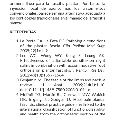
primera línea para la fascitis plantar. Por tanto, la
inyección local de ozono, más los tratamientos
convencionales, parece ser una alternativa adecuada a
los corticoides tradicionales en el manejo de la fascitis
plantar.
REFERENCIAS
La Porta GA, La Fata PC. Pathologic conditions
of the plantar fascia.
Clin Podiatr Med Surg
.
2005;22(1):1–9.
Lee WC, Wong WY, Kung E, Leung AK.
Effectiveness of adjustable dorsiflexion night
splint in combination with accommodative foot
orthosis on plantar fasciitis.
J Rehabil Res Dev
.
2012;49(10):1557–1564.
Benjamin M. The fascia of the limbs and back–a
review. J Anat. 2009;214(1):1-18.
doi:10.1111/j.1469-7580.2008.01011.x
McPoil TG, Martin RL, Cornwall MW, Wukich
DK, Irrgang JJ, Godges JJ. Heel pain-plantar
fasciitis: clinical practice guidelines linked to the
international classification of function, disability,
and health from the orthopaedic section of the