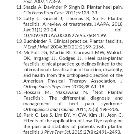
Foot.
2007;17:3–9.
Shazia A, Davinder P, Singh B. Plantar heel pain.
Clin Focus Prim Care.
2011;5:128–33.
Luffy L, Grosel J, Thomas R, So E. Plantar
fasciitis: A review of treatments. JAAPA. 2018
Jan;31(1):20-24. doi:
10.1097/01.JAA.0000527695.76041.99.
Buchbinder R. Clinical practice. Plantar fasciitis.
N Engl J Med
. 2004;350(21):2159–2166.
McPoil TG, Martin RL, Cornwall MW, Wukich
DK, Irrgang JJ, Godges JJ. Heel pain-plantar
fasciitis: clinical practice guidelines linked to the
international classification of function, disability,
and health from the orthopaedic section of the
American Physical Therapy Association.
J
Orthop Sports Phys Ther.
2008;38:A1–18.
Hossain M, Makawana N. “Not Plantar
Fasciitis”: The differential diagnosis and
management of heel pain syndrome.
Orthopaedics and Trauma.
2011;25(3):198–206.
Park C, Lee S, Lim DY, Yi CW, Kim JH, Jeon C.
Effects of the application of Low-Dye taping on
the pain and stability of patients with plantar
fasciitis.
J Phys Ther Sci
. 2015;27(8):2491–2493.