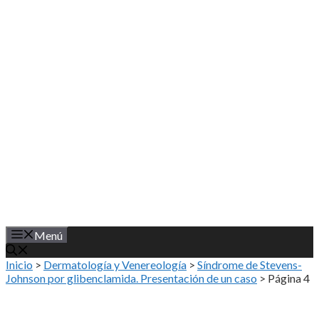
Saltar
al
contenido
Menú
Inicio
>
Dermatología y Venereología
>
Síndrome de Stevens-
Johnson por glibenclamida. Presentación de un caso
>
Página 4