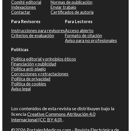
Comité editorial
Normas de publicación
Indexaciones
Enviar trabajo
Contactar
Certificados de autoría
Para Revisores
Para Lectores
Instrucciones para revisores
Acceso abierto
Criterios de evaluación
Formato de citación
Aviso para no profesionales
Políticas
Política editorial y principios éticos
Financiación y publicidad
Política anti-plagio
Correcciones y retractaciones
Política de privacidad
Política de cookies
Aviso legal
Los contenidos de esta revista se distribuyen bajo la
licencia
Creative Commons Atribución 4.0
Internacional (CC BY 4.0)
.
©2026
PortalesMedicos.com
-
Revista Electrónica de