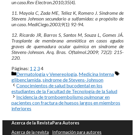
un caso.Rev Electron.2010;35(4).
11. Mayola C, Zada ME, Tellez K, Romero J. Síndrome de
Stevens Johnson secundario a sulfamidas: a propósito de
un caso. MediCiego.2003;9(1): 92-94.
12. Ricardo JR, Barros S, Santos M, Souza L, Gomes JÁ.
Trasplante de membrana amniótica en casos agudos
graves de quemadura ocular química en síndrome de
Stevens-Johnson. Arq. Bras. Oftalmol.2009; 72(2): 215-
220.
Páginas:
1
2
3
4
Categorías
Etiquet
Dermatología y Venereología
,
Medicina Interna
glibenclamida
,
síndrome de Stevens-Johnson
Conocimientos de salud bucodental en los
estudiantes de la Facultad de Tecnología de la Salud
Incidencia de tromboembolismo pulmonar en
pacientes con fractura de huesos largos en miembros
inferiores
Acerca de la Revista
Para Autores
Acerca de la revista
Información para autores