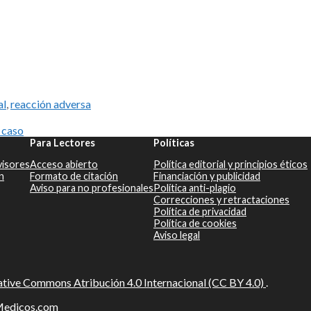
al
,
reacción adversa
 caso
Para Lectores
Políticas
visores
Acceso abierto
Política editorial y principios éticos
n
Formato de citación
Financiación y publicidad
Aviso para no profesionales
Política anti-plagio
Correcciones y retractaciones
Política de privacidad
Política de cookies
Aviso legal
tive Commons Atribución 4.0 Internacional (CC BY 4.0)
.
sMedicos.com