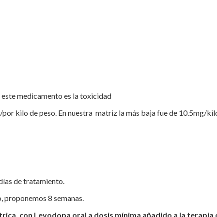
 este medicamento es la toxicidad
da/por kilo de peso. En nuestra matriz la más baja fue de 10.5mg/k
días de tratamiento.
o, proponemos 8 semanas.
ca, con Levodopa oral a dosis mínima añadido a la terapia con