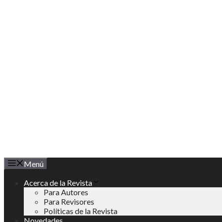
Saltar
al
contenido
Menú
Acerca de la Revista
Para Autores
Para Revisores
Políticas de la Revista
Novedades