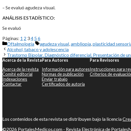
– Se evaluó agudeza visual.
ANÁLISIS ESTADÍSTICO:
Se evaluó
Páginas:
1
2
3
4
5
6
Categorías
Etiquetas
Oftalmología
agudeza visual
,
ambliopía
,
plasticidad sensori
Alcohol, tabaco y adolescencia
Trastorno Bipolar. Diagnóstico diferencial. Presentación de un
Acerca de la Revista
Para Autores
Para Revisores
Acerca de la revista
Información para autores
Instrucciones para re
Comité editorial
Normas de publicación
Criterios de evaluació
Indexaciones
Enviar trabajo
Contactar
Certificados de autoría
Los contenidos de esta revista se distribuyen bajo la licencia
Crea
©2026
PortalesMedicos.com
-
Revista Electrónica de Portale