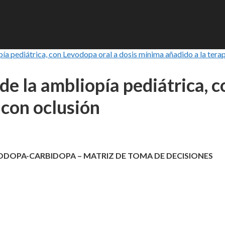
a pediátrica, con Levodopa oral a dosis mínima añadido a la terap
e la ambliopía pediátrica, c
 con oclusión
ODOPA-CARBIDOPA – MATRIZ DE TOMA DE DECISIONES