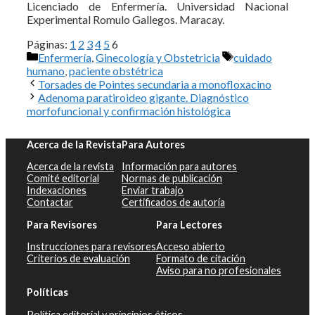
Licenciado de Enfermería. Universidad Nacional
Experimental Romulo Gallegos. Maracay.
Páginas:
1
2
3
4
5
6
Categorías
Etiquetas
Enfermería
,
Ginecología y Obstetricia
cuidado
humano
,
paciente obstétrica
Torsades de Pointes secundaria a monofloxacino
Adenoma paratiroideo gigante. Diagnóstico
morfofuncional y confirmación histológica
Acerca de la Revista
Para Autores
Acerca de la revista
Información para autores
Comité editorial
Normas de publicación
Indexaciones
Enviar trabajo
Contactar
Certificados de autoría
Para Revisores
Para Lectores
Instrucciones para revisores
Acceso abierto
Criterios de evaluación
Formato de citación
Aviso para no profesionales
Políticas
Política editorial y principios éticos