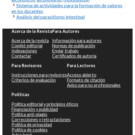
Sistema de actividades para la formación de valores
en los docentes
Análisis del parasitismo intestinal
Acerca de la Revista
Para Autores
Acerca de la revista
Información para autores
Comité editorial
Normas de publicación
Indexaciones
Enviar trabajo
Contactar
Certificados de autoría
Para Revisores
Para Lectores
Instrucciones para revisores
Acceso abierto
Criterios de evaluación
Formato de citación
Aviso para no profesionales
Políticas
Política editorial y principios éticos
Financiación y publicidad
Política anti-plagio
Correcciones y retractaciones
Política de privacidad
Política de cookies
Aviso legal