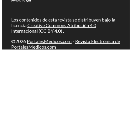
Los contenidos de esta revista se distribuyen bajo la
licencia
Creative Commons Atribución 4.0
Internacional (CC BY 4.0)
.
©2026
PortalesMedicos.com
-
Revista Electrónica de
PortalesMedicos.com