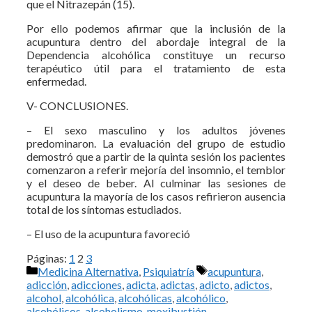
que el Nitrazepán (15).
Por ello podemos afirmar que la inclusión de la
acupuntura dentro del abordaje integral de la
Dependencia alcohólica constituye un recurso
terapéutico útil para el tratamiento de esta
enfermedad.
V- CONCLUSIONES.
– El sexo masculino y los adultos jóvenes
predominaron. La evaluación del grupo de estudio
demostró que a partir de la quinta sesión los pacientes
comenzaron a referir mejoría del insomnio, el temblor
y el deseo de beber. Al culminar las sesiones de
acupuntura la mayoría de los casos refirieron ausencia
total de los síntomas estudiados.
– El uso de la acupuntura favoreció
Páginas:
1
2
3
Categorías
Etiquetas
Medicina Alternativa
,
Psiquiatría
acupuntura
,
adicción
,
adicciones
,
adicta
,
adictas
,
adicto
,
adictos
,
alcohol
,
alcohólica
,
alcohólicas
,
alcohólico
,
alcohólicos
,
alcoholismo
,
moxibustión