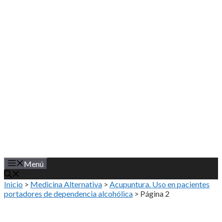
Saltar
al
contenido
Menú
Inicio
>
Medicina Alternativa
>
Acupuntura. Uso en pacientes
portadores de dependencia alcohólica
>
Página 2