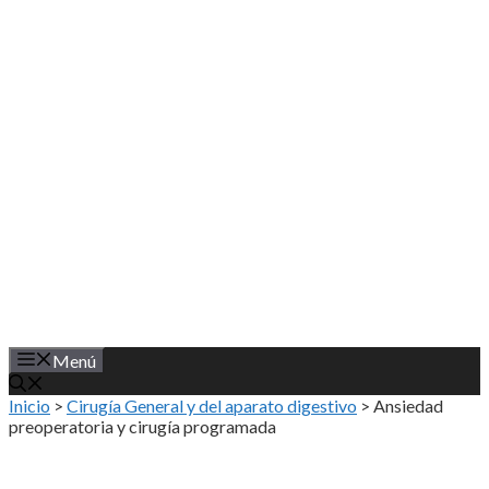
Saltar
al
contenido
Menú
Inicio
>
Cirugía General y del aparato digestivo
>
Ansiedad
preoperatoria y cirugía programada