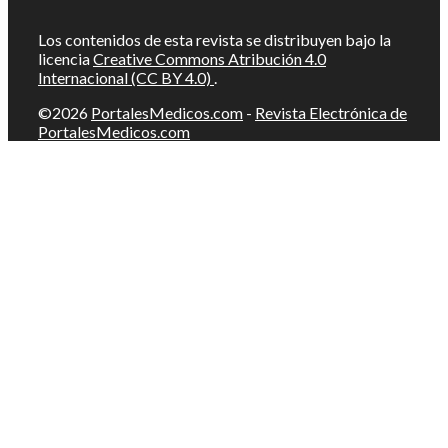
Los contenidos de esta revista se distribuyen bajo la
licencia
Creative Commons Atribución 4.0
Internacional (CC BY 4.0)
.
©2026
PortalesMedicos.com
-
Revista Electrónica de
PortalesMedicos.com