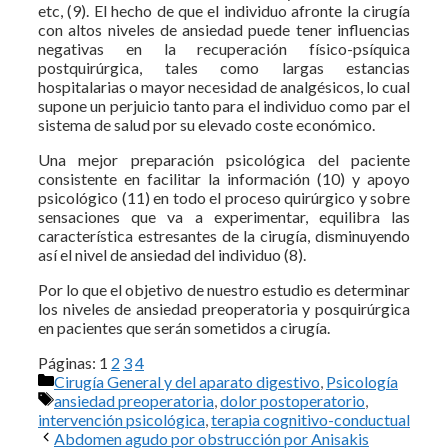
etc, (9). El hecho de que el individuo afronte la cirugía
con altos niveles de ansiedad puede tener influencias
negativas en la recuperación físico-psíquica
postquirúrgica, tales como largas estancias
hospitalarias o mayor necesidad de analgésicos, lo cual
supone un perjuicio tanto para el individuo como par el
sistema de salud por su elevado coste económico.
Una mejor preparación psicológica del paciente
consistente en facilitar la información (10) y apoyo
psicológico (11) en todo el proceso quirúrgico y sobre
sensaciones que va a experimentar, equilibra las
característica estresantes de la cirugía, disminuyendo
así el nivel de ansiedad del individuo (8).
Por lo que el objetivo de nuestro estudio es determinar
los niveles de ansiedad preoperatoria y posquirúrgica
en pacientes que serán sometidos a cirugía.
Páginas:
1
2
3
4
Categorías
Cirugía General y del aparato digestivo
,
Psicología
Etiquetas
ansiedad preoperatoria
,
dolor postoperatorio
,
intervención psicológica
,
terapia cognitivo-conductual
Abdomen agudo por obstrucción por Anisakis