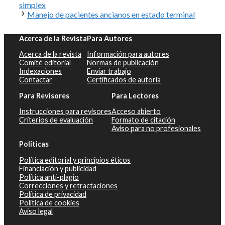
simplex
Manejo de pacientes ancianos en estado terminal
Acerca de la Revista
Para Autores
Acerca de la revista
Información para autores
Comité editorial
Normas de publicación
Indexaciones
Enviar trabajo
Contactar
Certificados de autoría
Para Revisores
Para Lectores
Instrucciones para revisores
Acceso abierto
Criterios de evaluación
Formato de citación
Aviso para no profesionales
Políticas
Política editorial y principios éticos
Financiación y publicidad
Política anti-plagio
Correcciones y retractaciones
Política de privacidad
Política de cookies
Aviso legal