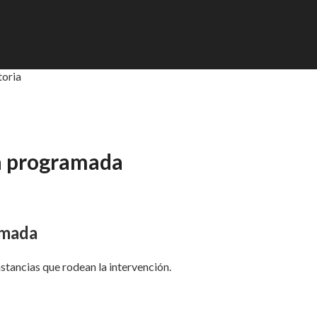
toria
ía programada
amada
stancias que rodean la intervención.