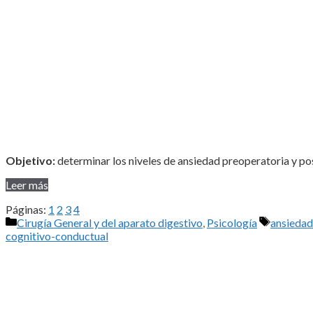
Objetivo:
determinar los niveles de ansiedad preoperatoria y po
Leer más
Páginas:
1
2
3
4
Categorías
Etiqueta
Cirugía General y del aparato digestivo
,
Psicología
ansiedad
cognitivo-conductual