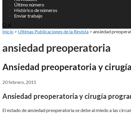
Último número
Histórico de números
Enviar trabajo
Inicio
>
Ultimas Publicaciones de la Revista
>
ansiedad preopera
ansiedad preoperatoria
Ansiedad preoperatoria y cirug
20 febrero, 2015
Ansiedad preoperatoria y cirugía progr
El estado de ansiedad preoperatoria se debe al miedo a las circun