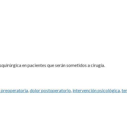
squirúrgica en pacientes que serán sometidos a cirugía.
s
 preoperatoria
,
dolor postoperatorio
,
intervención psicológica
,
te