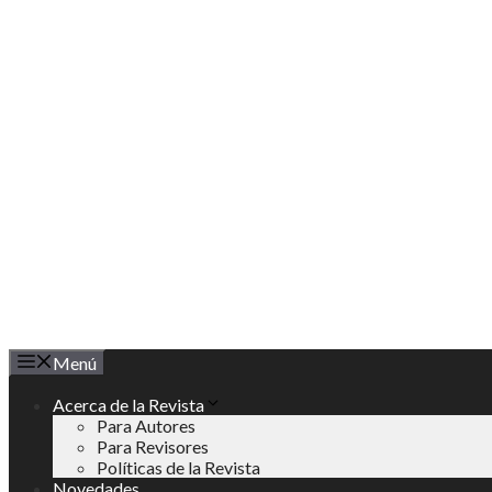
Saltar
al
contenido
Menú
Acerca de la Revista
Para Autores
Para Revisores
Políticas de la Revista
Novedades