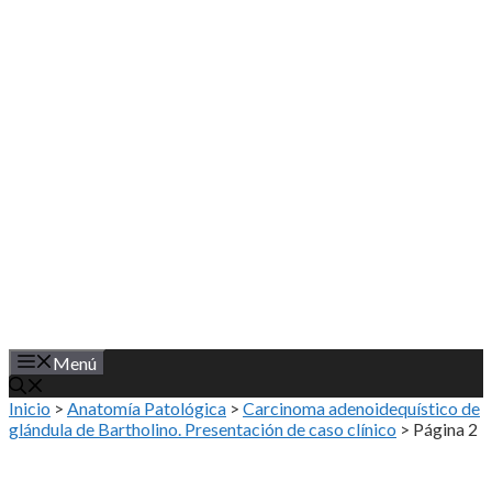
Saltar
al
contenido
Menú
Inicio
>
Anatomía Patológica
>
Carcinoma adenoidequístico de
glándula de Bartholino. Presentación de caso clínico
>
Página 2