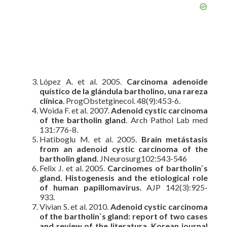
López A. et al. 2005.
Carcinoma adenoide
quístico de la glándula bartholino, una rareza
clínica
. ProgObstetginecol. 48(9):453-6.
Woida F. et al. 2007.
Adenoid cystic carcinoma
of the bartholin gland
. Arch Pathol Lab med
131:776-8.
Hatiboglu M. et al. 2005.
Brain metástasis
from an adenoid cystic carcinoma of the
bartholin gland
. JNeurosurg102:543-546
Felix J. et al. 2005.
Carcinomes of bartholin`s
gland. Histogenesis and the etiological role
of human papillomavirus.
AJP 142(3):925-
933.
Vivian S. et al. 2010.
Adenoid cystic carcinoma
of the bartholin`s gland: report of two cases
and review of the literatura. Korean journal