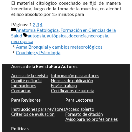
El material citológico cosechado se fijó de manera
inmediata, luego de la toma de la muestra, en alcohol
etílico absoluto por 15 minutos para
Páginas:
1
2
3
4
Categorías
Anatomía Patológica
,
Formación en Ciencias de la
Etiquetas
Salud
autopsia
,
autópsica
,
docencia
,
necropsia
,
necrópsica
Asma Bronquial y cambios meteorológicos
Coaching y Psicología
Acerca de la Revista
Para Autores
Acerca de la revista
Información para autores
Comité editorial
Normas de publicación
Indexaciones
Enviar trabajo
Contactar
Certificados de autoría
Para Revisores
Para Lectores
Instrucciones para revisores
Acceso abierto
Criterios de evaluación
Formato de citación
Aviso para no profesionales
Políticas