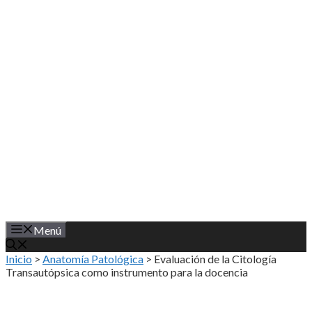
Saltar
al
contenido
Menú
Inicio
>
Anatomía Patológica
>
Evaluación de la Citología
Transautópsica como instrumento para la docencia