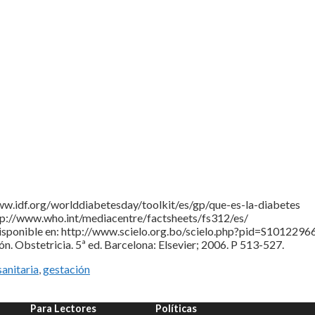
www.idf.org/worlddiabetesday/toolkit/es/gp/que-es-la-diabetes
ttp://www.who.int/mediacentre/factsheets/fs312/es/
. Disponible en: http://www.scielo.org.bo/scielo.php?pid=S1012
. Obstetricia. 5ª ed. Barcelona: Elsevier; 2006. P 513-527.
anitaria
,
gestación
Para Lectores
Políticas