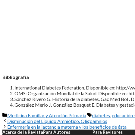
Bibliografía
International Diabetes Federation. Disponible en: http://
OMS: Organización Mundial de la Salud. Disponible en: h
Sánchez Rivero G. Historia de la diabetes. Gac Med Bol 
González Merlo J, González Bosquet E. Diabetes y gestación
Categorías
Etiquetas
Medicina Familiar y Atención Primaria
diabetes
,
educación s
Disminución del Líquido Amniótico. Oligoamnios
Enfermería en la lactancia materna y los beneficios de ésta
Acerca de la Revista
Para Autores
Para Revisores