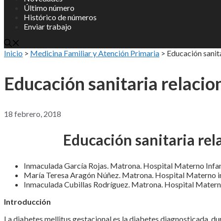
Último número
Histórico de números
Enviar trabajo
Inicio
>
Medicina Familiar y Atención Primaria
>
Educación sanita
Educación sanitaria relacio
18 febrero, 2018
Educación sanitaria rel
Inmaculada García Rojas. Matrona. Hospital Materno Infan
María Teresa Aragón Núñez. Matrona. Hospital Materno in
Inmaculada Cubillas Rodríguez. Matrona. Hospital Materno
Introducción
La diabetes mellitus gestacional es la diabetes diagnosticada du