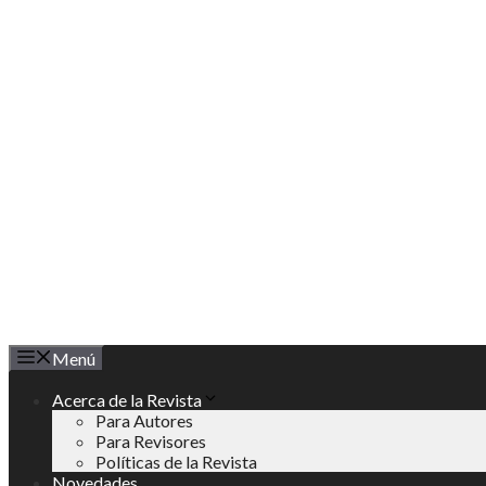
Saltar
al
contenido
Menú
Acerca de la Revista
Para Autores
Para Revisores
Políticas de la Revista
Novedades