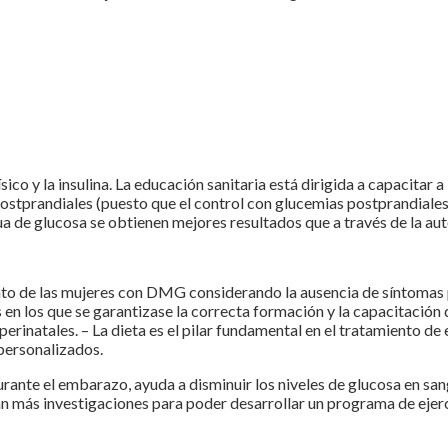
físico y la insulina. La educación sanitaria está dirigida a capacita
 postprandiales (puesto que el control con glucemias postprandiale
ua de glucosa se obtienen mejores resultados que a través de la au
iento de las mujeres con DMG considerando la ausencia de síntomas
en los que se garantizase la correcta formación y la capacitación
rinatales. – La dieta es el pilar fundamental en el tratamiento de 
 personalizados.
ante el embarazo, ayuda a disminuir los niveles de glucosa en sangr
an más investigaciones para poder desarrollar un programa de ejerci