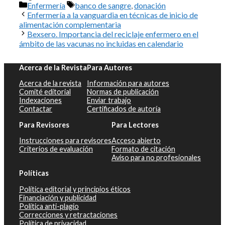
Categorías
Etiquetas
Enfermería
banco de sangre
,
donación
Enfermería a la vanguardia en técnicas de inicio de
alimentación complementaria
Bexsero. Importancia del reciclaje enfermero en el
ámbito de las vacunas no incluidas en calendario
Acerca de la Revista
Para Autores
Acerca de la revista
Información para autores
Comité editorial
Normas de publicación
Indexaciones
Enviar trabajo
Contactar
Certificados de autoría
Para Revisores
Para Lectores
Instrucciones para revisores
Acceso abierto
Criterios de evaluación
Formato de citación
Aviso para no profesionales
Políticas
Política editorial y principios éticos
Financiación y publicidad
Política anti-plagio
Correcciones y retractaciones
Política de privacidad