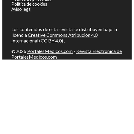
Política de cookies
Aviso legal
Los contenidos de esta revista se distribuyen bajo la
licencia
Creative Commons Atribución 4.0
Internacional (CC BY 4.0)
.
©2026
PortalesMedicos.com
-
Revista Electrónica de
PortalesMedicos.com