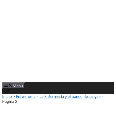
Saltar
al
contenido
Menú
Inicio
>
Enfermería
>
La Enfermería y el banco de sangre
>
Página 2