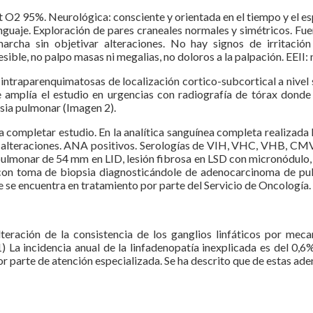
 O2 95%. Neurológica: consciente y orientada en el tiempo y el esp
guaje. Exploración de pares craneales normales y simétricos. Fuer
rcha sin objetivar alteraciones. No hay signos de irritación
ble, no palpo masas ni megalias, no doloros a la palpación. EEII:
 intraparenquimatosas de localización cortico-subcortical a nivel s
e amplía el estudio en urgencias con radiografía de tórax dond
sia pulmonar (Imagen 2).
a completar estudio. En la analítica sanguínea completa realizada 
sin alteraciones. ANA positivos. Serologías de VIH, VHC, VHB, CM
pulmonar de 54 mm en LID, lesión fibrosa en LSD con micronódulo,
con toma de biopsia diagnosticándole de adenocarcinoma de pul
 se encuentra en tratamiento por parte del Servicio de Oncología.
ración de la consistencia de los ganglios linfáticos por mecan
(1) La incidencia anual de la linfadenopatía inexplicada es del 0,
por parte de atención especializada. Se ha descrito que de estas a