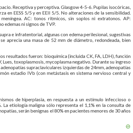
acio. Receptiva y perceptiva. Glasgow 4-5-6. Pupilas isocóricas,
za en EESS 5/5 y en EEII 5/5. No alteraciones de la sensibilidad.
 meníngea. AC: tonos ritmicos, sin soplos ni extratonos. AP:
 no edemas ni signos de TVP.
upra e infratentorial, algunas con edema perilesional, sugestivas
e se aprecia una masa de 52 mm de diámetro, redondeada, bien
los resultados fueron: bioquímica (incluida CK, FA, LDH), función
V, Lues, toxoplasmosis, mycoplasma negativo. Durante su ingreso
 adenopatías supraclaviculares izquierdas de 24mm, adenopatías
món estadio IVb (con metástasis en sistema nervioso central y
ismos de hiperplasia, en respuesta a un estímulo infeccioso o
6%. La etiología maligna sólo representa el 1,1% en la consulta de
denopatías, serán benignas el 80% en pacientes menores de 30 años