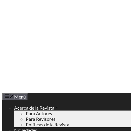
Saltar
al
contenido
Menú
Acerca de la Revista
Para Autores
Para Revisores
Políticas de la Revista
Novedades