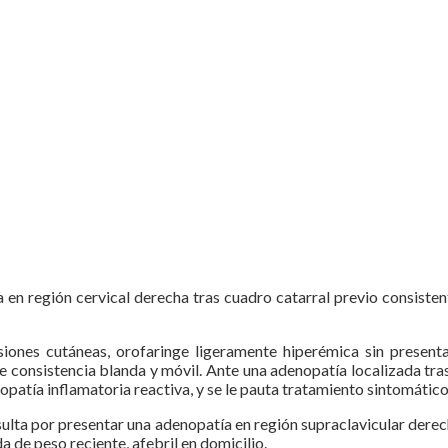
en región cervical derecha tras cuadro catarral previo consistent
iones cutáneas, orofaringe ligeramente hiperémica sin presenta
consistencia blanda y móvil. Ante una adenopatía localizada tras
nopatía inflamatoria reactiva, y se le pauta tratamiento sintomátic
ulta por presentar una adenopatía en región supraclavicular derecha
da de peso reciente, afebril en domicilio.