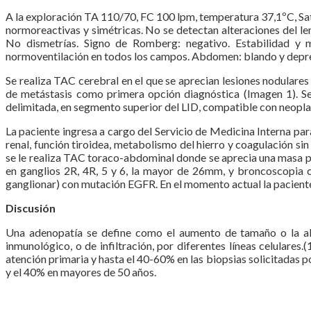
A la exploración TA 110/70, FC 100 lpm, temperatura 37,1ºC, Sat
normoreactivas y simétricas. No se detectan alteraciones del len
No dismetrías. Signo de Romberg: negativo. Estabilidad y ma
normoventilación en todos los campos. Abdomen: blando y depresi
Se realiza TAC cerebral en el que se aprecian lesiones nodulares
de metástasis como primera opción diagnóstica (Imagen 1). S
delimitada, en segmento superior del LID, compatible con neopla
La paciente ingresa a cargo del Servicio de Medicina Interna par
renal, función tiroidea, metabolismo del hierro y coagulación 
se le realiza TAC toraco-abdominal donde se aprecia una masa 
en ganglios 2R, 4R, 5 y 6, la mayor de 26mm, y broncoscopia 
ganglionar) con mutación EGFR. En el momento actual la paciente
Discusión
Una adenopatía se define como el aumento de tamaño o la alte
inmunológico, o de infiltración, por diferentes líneas celulares.
atención primaria y hasta el 40-60% en las biopsias solicitadas 
y el 40% en mayores de 50 años.