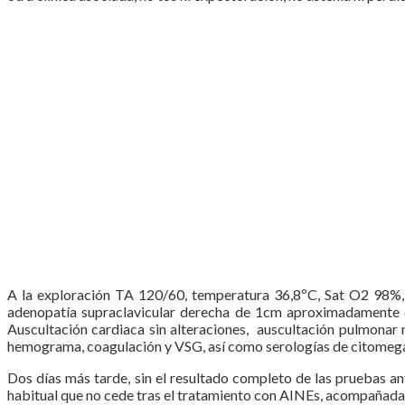
A la exploración TA 120/60, temperatura 36,8ºC, Sat O2 98%, no
adenopatía supraclavicular derecha de 1cm aproximadamente de 
Auscultación cardiaca sin alteraciones, auscultación pulmonar 
hemograma, coagulación y VSG, así como serologías de citomegalov
Dos días más tarde, sin el resultado completo de las pruebas an
habitual que no cede tras el tratamiento con AINEs, acompañada