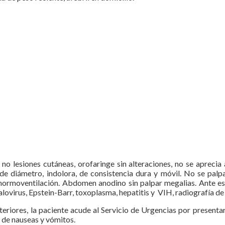
 lesiones cutáneas, orofaringe sin alteraciones, no se aprecia ad
diámetro, indolora, de consistencia dura y móvil. No se palpan o
normoventilación. Abdomen anodino sin palpar megalias. Ante est
irus, Epstein-Barr, toxoplasma, hepatitis y VIH, radiografía de t
teriores, la paciente acude al Servicio de Urgencias por presenta
 de nauseas y vómitos.