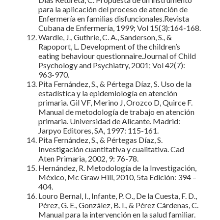
para la aplicación del proceso de atención de
Enfermería en familias disfuncionales.Revista
Cubana de Enfermería, 1999; Vol 15(3):164-168.
Wardle, J., Guthrie, C. A., Sanderson, S., &
Rapoport, L. Development of the children’s
eating behaviour questionnaire.Journal of Child
Psychology and Psychiatry, 2001; Vol 42(7):
963-970.
Pita Fernández, S., & Pértega Díaz, S. Uso de la
estadística y la epidemiología en atención
primaria. Gil VF, Merino J, Orozco D, Quirce F.
Manual de metodología de trabajo en atención
primaria. Universidad de Alicante. Madrid:
Jarpyo Editores, SA, 1997: 115-161.
Pita Fernández, S., & Pértegas Díaz, S.
Investigación cuantitativa y cualitativa. Cad
Aten Primaria, 2002, 9: 76-78.
Hernández, R. Metodología de la Investigación,
México, Mc Graw Hill, 2010, 5ta Edición: 394 –
404.
Louro Bernal, I., Infante, P. O., De la Cuesta, F. D.,
Pérez, G. E., González, B. I., & Pérez Cárdenas, C.
Manual para la intervención en la salud familiar.