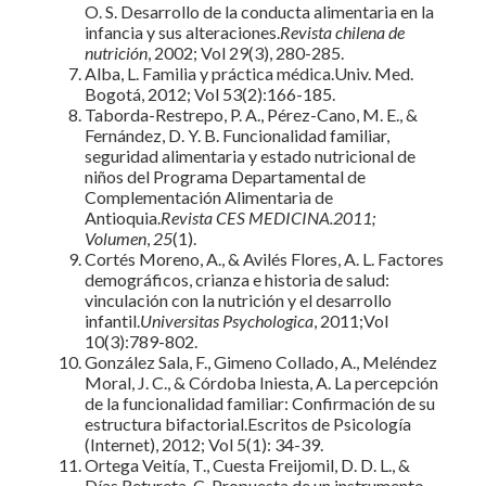
O. S. Desarrollo de la conducta alimentaria en la
infancia y sus alteraciones.
Revista chilena de
nutrición
, 2002; Vol 29(3), 280-285.
Alba, L. Familia y práctica médica.Univ. Med.
Bogotá, 2012; Vol 53(2):166-185.
Taborda-Restrepo, P. A., Pérez-Cano, M. E., &
Fernández, D. Y. B. Funcionalidad familiar,
seguridad alimentaria y estado nutricional de
niños del Programa Departamental de
Complementación Alimentaria de
Antioquia.
Revista CES MEDICINA.2011;
Volumen
,
25
(1).
Cortés Moreno, A., & Avilés Flores, A. L. Factores
demográficos, crianza e historia de salud:
vinculación con la nutrición y el desarrollo
infantil.
Universitas Psychologica
, 2011;Vol
10(3):789-802.
González Sala, F., Gimeno Collado, A., Meléndez
Moral, J. C., & Córdoba Iniesta, A. La percepción
de la funcionalidad familiar: Confirmación de su
estructura bifactorial.Escritos de Psicología
(Internet), 2012; Vol 5(1): 34-39.
Ortega Veitía, T., Cuesta Freijomil, D. D. L., &
Días Retureta, C. Propuesta de un instrumento