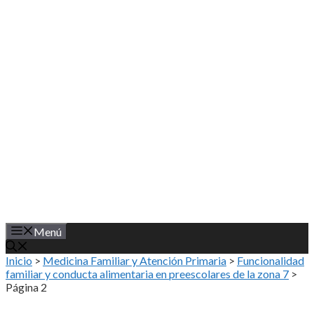
Saltar
al
contenido
Menú
Inicio
>
Medicina Familiar y Atención Primaria
>
Funcionalidad
familiar y conducta alimentaria en preescolares de la zona 7
>
Página 2