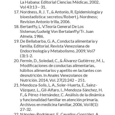
La Habana: Editorial Ciencias Médicas, 2002,
Vol 43:13 – 31.
Nordness, R. J. T., & Antonio, R. Epidemiologia y
bioestadística: secretos/Robert j. Nordness;
Revision Antonio trilla, 2006.
Bertanffy, L. V.Teoría General De Los
Sistemas/Ludwig Von Bertalanffy/Tr. Juan
Almela. 1986.
De Bellabarba, G. A., Conducta alimentaria y
familia. Editorial. Revista Venezolana de
Endocrinología y Metabolismo, 2009, Vol7
(3):1-2.
Fermin, D., Soledad, C., & Álvarez Gutiérrez, M. L.
Modificaciones de conductas alimentarias,
hábitos alimentarios y apetito en lactantes con
desnutrición. In Anales Venezolanos de
Nutrición. 2014, Vol. 27(2):242 – 251.
Mendoza-Solís, L. A., Soler-Huerta, E., Sainz-
Vázquez, L., Gil-Alfaro, I., Mendoza-Sánchez, H.
F., & Pérez-Hernández, C. Análisis de la dinámica
y funcionalidad familiar en atención primaria.
Archivos en medicina familiar, 2006, Vol 8(1):
27-32.
Nápoles-Rodríguez, F., Cevallos-González, A.,