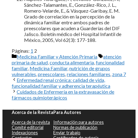
Sánchez-Talamantes, E., González-Rico, J. L.,
Romero-Velarde, E., & Vásquez-Garibay, E. M.
Grado de correlación en la percepción de la
dinámica familiar entre ambos padres de
preescolares que acuden a Guarderías del DIF
Jalisco. Boletín médico del Hospital Infantil de
México, 2005, Vol 62(3): 177-188.
Páginas:
1
2
Categorías
Etiquetas
Medicina Familiar y Atención Primaria
atención
primaria de salud
,
conducta alimentaria
,
funcionalidad
familiar
,
Medicina Familiar
,
nutrición de grupos
vulnerables
,
preescolares
,
relaciones familiares
,
zona 7
Enfermedad renal crónica: calidad de vida,
funcionalidad familiar y adherencia terapéutica
Cuidados de Enfermería en la extravasación de
fármacos quimioterápicos
Acerca de la Revista
Para Autores
Acerca de la revista
Información para autores
Comité editorial
Normas de publicación
Indexaciones
Enviar trabajo
Contactar
Certificados de autoría