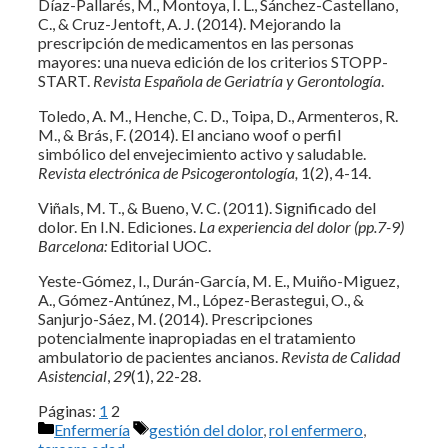
Díaz-Pallarés, M., Montoya, I. L., Sánchez-Castellano,
C., & Cruz-Jentoft, A. J. (2014). Mejorando la
prescripción de medicamentos en las personas
mayores: una nueva edición de los criterios STOPP-
START.
Revista Española de Geriatría y Gerontología
.
Toledo, A. M., Henche, C. D., Toipa, D., Armenteros, R.
M., & Brás, F. (2014). El anciano woof o perfil
simbólico del envejecimiento activo y saludable.
Revista electrónica de Psicogerontología,
1(2), 4-14.
Viñals, M. T., & Bueno, V. C. (2011). Significado del
dolor. En I.N. Ediciones.
La experiencia del dolor (pp.7-9)
Barcelona:
Editorial UOC.
Yeste-Gómez, I., Durán-García, M. E., Muiño-Miguez,
A., Gómez-Antúnez, M., López-Berastegui, O., &
Sanjurjo-Sáez, M. (2014). Prescripciones
potencialmente inapropiadas en el tratamiento
ambulatorio de pacientes ancianos.
Revista de Calidad
Asistencial
,
29
(1), 22-28.
Páginas:
1
2
Categorías
Etiquetas
Enfermería
gestión del dolor
,
rol enfermero
,