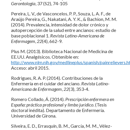
Gerontología
, 37 (S2), 74-105
Pereira, L. V., de Vasconcelos, P. P., Souza, L. A. F., de
Araújo Pereira, G., Nakatani, A. Y. K., & Bachion, M. M.
(2014). Prevalencia, intensidad de dolor crónico y
autopercepción de la salud entre ancianos: estudio de
base poblacional 1.
Revista Latino-Americana de
Enfermagem
,
22
(4), 662-9.
Plus M. (2013). Biblioteca Nacional de Medicina de
EE.UU. Analgésicos. Obtenible en:
http://www.nlm.nih.gov/medlineplus/spanish/painrelievers.h
Acceso: abril 2015.
Rodrigues, R. A. P. (2014). Contribuciones de la
Enfermería en el cuidar del anciano.
Revista Latino-
Americana de Enfermagem
,
22
(3), 353-4.
Romero Collado, Á. (2014).
Prescripción enfermera en
España: práctica profesional y limbo jurídico
. (Tesis
doctoral inédita). Departamento de Enfermería.
Universidad de Girona.
Silveira, E. D., Errasquín, B. M., García, M. M., Vélez-