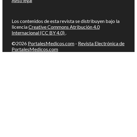
Aviso legal
Los contenidos de esta revista se distribuyen bajo la
licencia
Creative Commons Atribución 4.0
Internacional (CC BY 4.0)
.
©2026
PortalesMedicos.com
-
Revista Electrónica de
PortalesMedicos.com