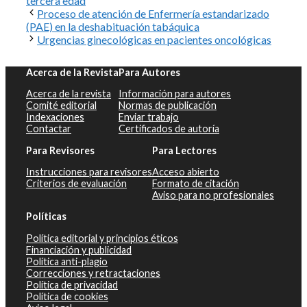
tercera edad
Proceso de atención de Enfermería estandarizado
(PAE) en la deshabituación tabáquica
Urgencias ginecológicas en pacientes oncológicas
Acerca de la Revista
Para Autores
Acerca de la revista
Información para autores
Comité editorial
Normas de publicación
Indexaciones
Enviar trabajo
Contactar
Certificados de autoría
Para Revisores
Para Lectores
Instrucciones para revisores
Acceso abierto
Criterios de evaluación
Formato de citación
Aviso para no profesionales
Políticas
Política editorial y principios éticos
Financiación y publicidad
Política anti-plagio
Correcciones y retractaciones
Política de privacidad
Política de cookies