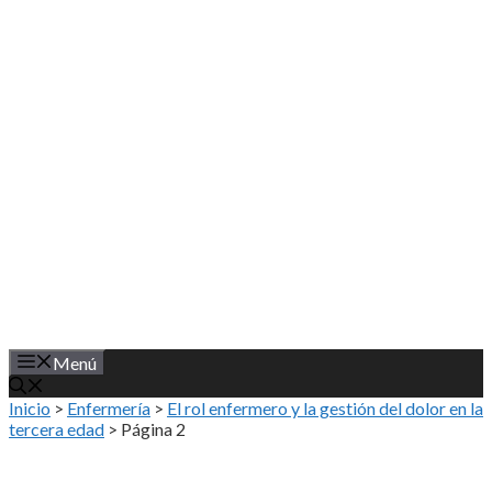
Saltar
al
contenido
Menú
Inicio
>
Enfermería
>
El rol enfermero y la gestión del dolor en la
tercera edad
>
Página 2