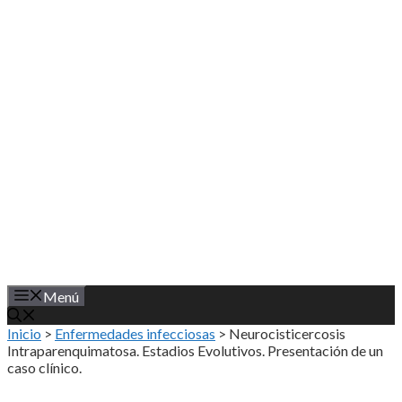
Saltar
al
contenido
Menú
Inicio
>
Enfermedades infecciosas
>
Neurocisticercosis
Intraparenquimatosa. Estadios Evolutivos. Presentación de un
caso clínico.