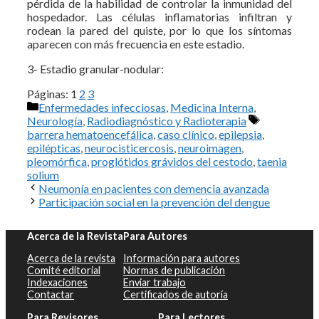
pérdida de la habilidad de controlar la inmunidad del
hospedador. Las células inflamatorias infiltran y
rodean la pared del quiste, por lo que los síntomas
aparecen con más frecuencia en este estadio.
3- Estadio granular-nodular:
Páginas:
1
2
3
Categorías
Enfermedades infecciosas
,
Medicina Interna
,
Etiquetas
Neurología
,
Radiodiagnóstico y Radioterapia
barrera hematoencefálica
,
caso clínico
,
epilepsia
,
epilépticas
,
neurocisticercosis
,
neuroimagen
,
pleomórfica
,
proglótidos grávidos del cestodo
,
taenia
solium
Neumonía en pacientes con demencia avanzada
Participación social en la prevención del dengue
Acerca de la Revista
Para Autores
Acerca de la revista
Información para autores
Comité editorial
Normas de publicación
Indexaciones
Enviar trabajo
Contactar
Certificados de autoría
Para Revisores
Para Lectores