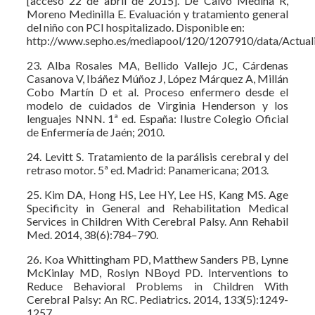
[acceso 22 de abril de 2015]. De Calvo Medina R,
Moreno Medinilla E. Evaluación y tratamiento general
del niño con PCI hospitalizado. Disponible en:
http://www.sepho.es/mediapool/120/1207910/data/Actuali
23. Alba Rosales MA, Bellido Vallejo JC, Cárdenas
Casanova V, Ibáñez Múñoz J, López Márquez A, Millán
Cobo Martín D et al. Proceso enfermero desde el
modelo de cuidados de Virginia Henderson y los
lenguajes NNN. 1ª ed. España: Ilustre Colegio Oficial
de Enfermería de Jaén; 2010.
24. Levitt S. Tratamiento de la parálisis cerebral y del
retraso motor. 5ª ed. Madrid: Panamericana; 2013.
25. Kim DA, Hong HS, Lee HY, Lee HS, Kang MS. Age
Specificity in General and Rehabilitation Medical
Services in Children With Cerebral Palsy. Ann Rehabil
Med. 2014, 38(6):784–790.
26. Koa Whittingham PD, Matthew Sanders PB, Lynne
McKinlay MD, Roslyn NBoyd PD. Interventions to
Reduce Behavioral Problems in Children With
Cerebral Palsy: An RC. Pediatrics. 2014, 133(5):1249-
1257.