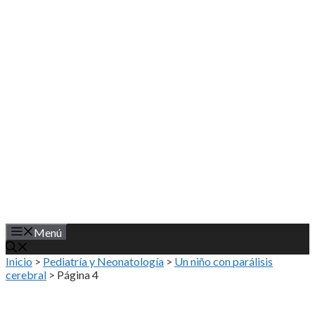
Saltar
al
contenido
Menú
Inicio
>
Pediatría y Neonatología
>
Un niño con parálisis
cerebral
>
Página 4