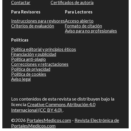
Contactar
Certificados de autoría
Para Revisores
Para Lectores
Instrucciones para revisores
Acceso abierto
Criterios de evaluación
Formato de citación
Aviso para no profesionales
Políticas
Política editorial y principios éticos
Financiación y publicidad
Política anti-plagio
Correcciones y retractaciones
Política de privacidad
Política de cookies
Aviso legal
Los contenidos de esta revista se distribuyen bajo la
licencia
Creative Commons Atribución 4.0
Internacional (CC BY 4.0)
.
©2026
PortalesMedicos.com
-
Revista Electrónica de
PortalesMedicos.com