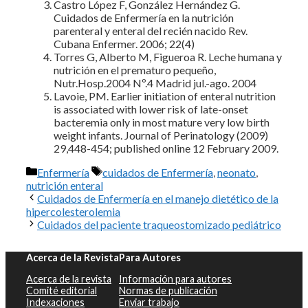
Castro López F, González Hernández G.
Cuidados de Enfermería en la nutrición
parenteral y enteral del recién nacido Rev.
Cubana Enfermer. 2006; 22(4)
Torres G, Alberto M, Figueroa R. Leche humana y
nutrición en el prematuro pequeño,
Nutr.Hosp.2004 Nº.4 Madrid jul.-ago. 2004
Lavoie, PM. Earlier initiation of enteral nutrition
is associated with lower risk of late-onset
bacteremia only in most mature very low birth
weight infants. Journal of Perinatology (2009)
29,448-454; published online 12 February 2009.
Categorías
Etiquetas
Enfermería
cuidados de Enfermería
,
neonato
,
nutrición enteral
Cuidados de Enfermería en el manejo dietético de la
hipercolesterolemia
Cuidados del paciente traqueostomizado pediátrico
Acerca de la Revista
Para Autores
Acerca de la revista
Información para autores
Comité editorial
Normas de publicación
Indexaciones
Enviar trabajo