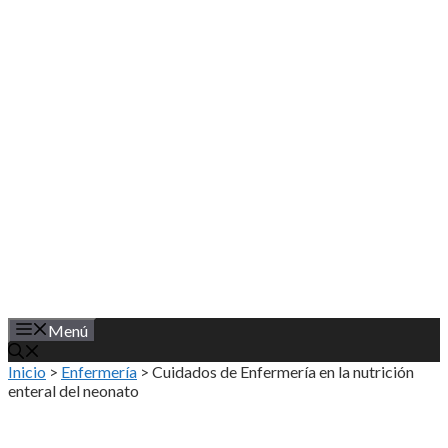
Saltar
al
contenido
Menú
Inicio
>
Enfermería
>
Cuidados de Enfermería en la nutrición
enteral del neonato