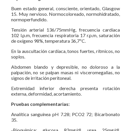
Buen estado general, consciente, orientado, Glasgow
15. Muy nervioso. Normocoloreado, normohidratado,
normoperfundido.
Tensión arterial 136/75mmHg, frecuencia cardíaca
102 l.p.m, frecuencia respiratoria 17 r.p.m, saturación
de oxígeno 98%, temperatura 36,7ºC.
En la auscultación cardíaca, tonos fuertes, rítmicos, no
soplos.
Abdomen blando y depresible, no doloroso a la
palpación, no se palpan masas ni visceromegalias, no
signos de irritación peritoneal.
Extremidad inferior derecha presenta rotación
externa, deformidad, acortamiento.
Pruebas complementarias:
Analítica sanguínea pH 7.28; PCO2 72; Bicarbonato
35.
-Bioquímica: glucosa 82mg/dl, urea 25mg/dl,