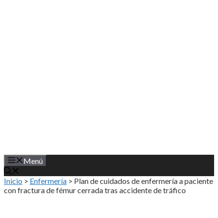
Saltar
al
contenido
Menú
Inicio
>
Enfermería
>
Plan de cuidados de enfermería a paciente
con fractura de fémur cerrada tras accidente de tráfico