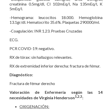
creatinina 0.5mg/dl, Cl 102mEq/l, Na 135mEq/l, K
5mEq/l.
-Hemograma: leucocitos 18.000. Hemoglobina
13.1gr/dl. Hematocrito 35.6%. Plaquetas 290000/ml.
-Coagulación: INR 1.23. Pruebas Cruzadas
ECG.
PCR COVID-19: negativo.
RX de tórax: sin hallazgos relevantes.
RX de extremidad inferior derecha: fractura de fémur.
Diagnóstico:
Fractura de fémur derecho
Valoración de Enfermería según las 14
1,2,3
necesidades de Virginia Henderson
:
OXIGENACIÓN: