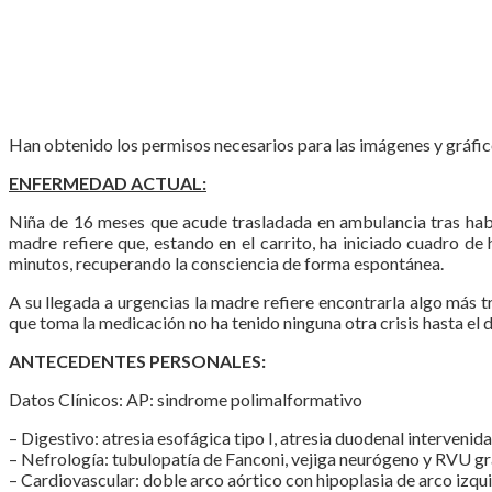
Han obtenido los permisos necesarios para las imágenes y gráfico
ENFERMEDAD ACTUAL:
Niña de 16 meses que acude trasladada en ambulancia tras haber
madre refiere que, estando en el carrito, ha iniciado cuadro 
minutos, recuperando la consciencia de forma espontánea.
A su llegada a urgencias la madre refiere encontrarla algo más t
que toma la medicación no ha tenido ninguna otra crisis hasta el d
ANTECEDENTES PERSONALES:
Datos Clínicos: AP: sindrome polimalformativo
– Digestivo: atresia esofágica tipo I, atresia duodenal interveni
– Nefrología: tubulopatía de Fanconi, vejiga neurógeno y RVU gra
– Cardiovascular: doble arco aórtico con hipoplasia de arco izquie