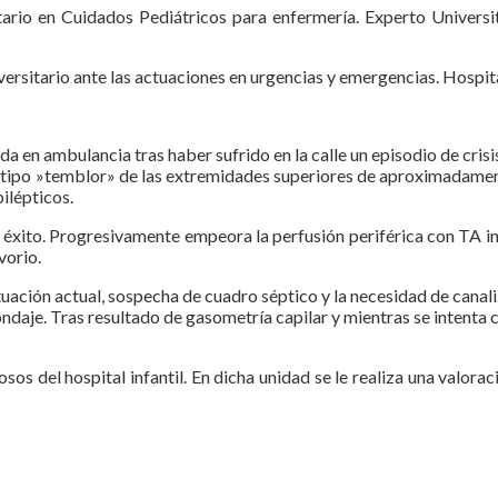
ario en Cuidados Pediátricos para enfermería. Experto Universit
ersitario ante las actuaciones en urgencias y emergencias. Hospit
a en ambulancia tras haber sufrido en la calle un episodio de crisis
 tipo »temblor» de las extremidades superiores de aproximadament
ilépticos.
in éxito. Progresivamente empeora la perfusión periférica con TA i
vorio.
uación actual, sospecha de cuadro séptico y la necesidad de canaliz
ondaje. Tras resultado de gasometría capilar y mientras se intenta 
iosos del hospital infantil. En dicha unidad se le realiza una valo