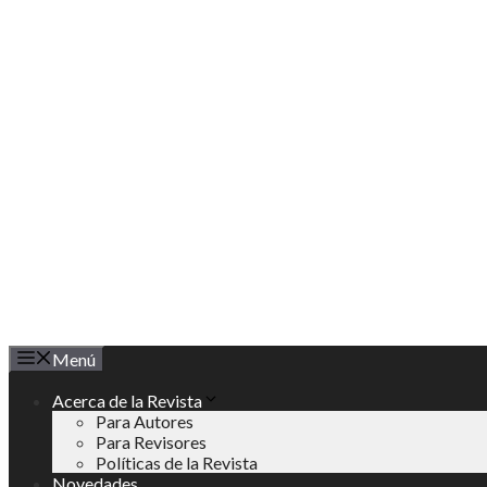
Saltar
al
contenido
Menú
Acerca de la Revista
Para Autores
Para Revisores
Políticas de la Revista
Novedades