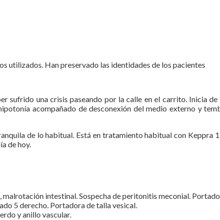
s utilizados. Han preservado las identidades de los pacientes
 sufrido una crisis paseando por la calle en el carrito. Inicia d
de hipotonía acompañado de desconexión del medio externo y temb
ranquila de lo habitual. Está en tratamiento habitual con Keppra 
ía de hoy.
da, malrotación intestinal. Sospecha de peritonitis meconial. Port
do 5 derecho. Portadora de talla vesical.
rdo y anillo vascular.