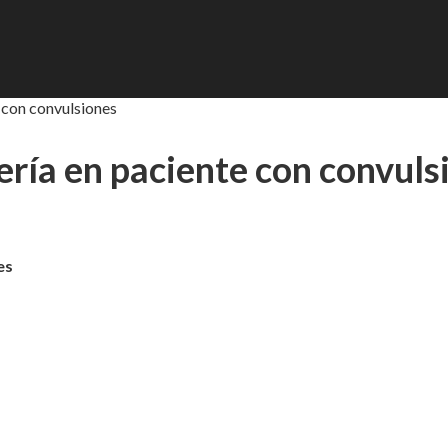
 con convulsiones
ería en paciente con convuls
es