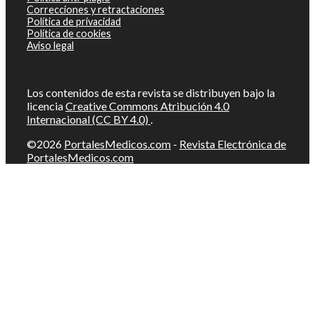
Correcciones y retractaciones
Política de privacidad
Política de cookies
Aviso legal
Los contenidos de esta revista se distribuyen bajo la
licencia
Creative Commons Atribución 4.0
Internacional (CC BY 4.0)
.
©2026
PortalesMedicos.com
-
Revista Electrónica de
PortalesMedicos.com