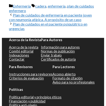
Categorías
Etiquetas
Enfermería
cadera
,
enfermería
,
plan de cuidados
enfermero
Plan de cuidados de enfermería en paciente joven
con neumonía atípica. A propósito de un caso
Plan de cuidados en el paciente psiquiátrico en
urgencias
Acerca de la Revista
Para Autores
Acerca de la revista
Información para autores
Comité editorial
Normas de publicación
Indexaciones
Enviar trabajo
Contactar
Certificados de autoría
Para Revisores
Para Lectores
Instrucciones para revisores
Acceso abierto
Criterios de evaluación
Formato de citación
Aviso para no profesionales
Políticas
Política editorial y principios éticos
Financiación y publicidad
Política anti-plagio