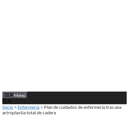
Saltar
al
contenido
Menú
Inicio
>
Enfermería
>
Plan de cuidados de enfermería tras una
artroplastia total de cadera