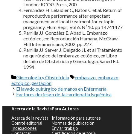
London: RCOG Press, 200
Fernández H, Lelaidier C, Baton C et al. Return of
reproductive performance after expectant
management and local treatment for ectopic
pregnancy. Hum Repr; Vol 6. Nº10. pp 14741477
Parrilla JJ, González E, Abad L. Embarazo
ectópico, en: Reproducción Humana, McGraw-
Hill Interamericana, 2002, pp.227.
Parrilla JJ, Server J, Delgado JL et al Tratamiento
no quirúrgico del embarazo ectópico, en Libro
del año de Obstetricia y Ginecología. Saned Ed.
1994
Categorías
Etiquetas
Ginecología y Obstetricia
embarazo
,
embarazo
ectópico
,
gestación
El lavado quirúrgico de manos en Enfermería
Factores de riesgo de la cardiopatía isquémica
Acerca de la Revista
Para Autores
Acerca de la revista
Información para autores
Comité editorial
Normas de publicación
Indexaciones
Enviar trabajo
Contactar
Certificados de autoría