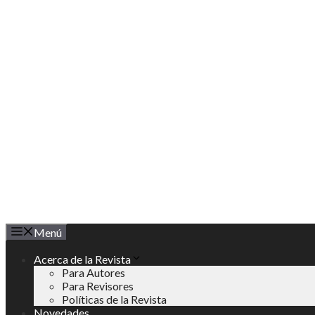
Saltar
al
contenido
Menú
Acerca de la Revista
Para Autores
Para Revisores
Políticas de la Revista
Novedades