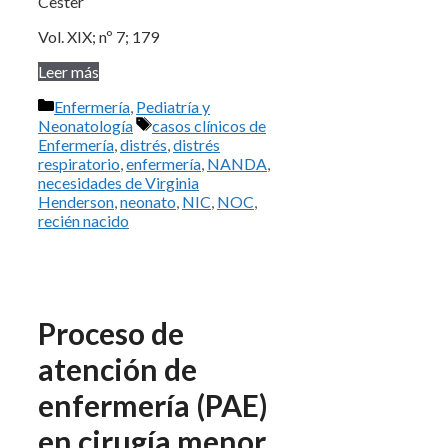
Cester
Vol. XIX; nº 7; 179
Leer más
Categorías
Enfermería
,
Pediatría y
Etiquetas
Neonatología
casos clínicos de
Enfermería
,
distrés
,
distrés
respiratorio
,
enfermería
,
NANDA
,
necesidades de Virginia
Henderson
,
neonato
,
NIC
,
NOC
,
recién nacido
Proceso de
atención de
enfermería (PAE)
en cirugía menor