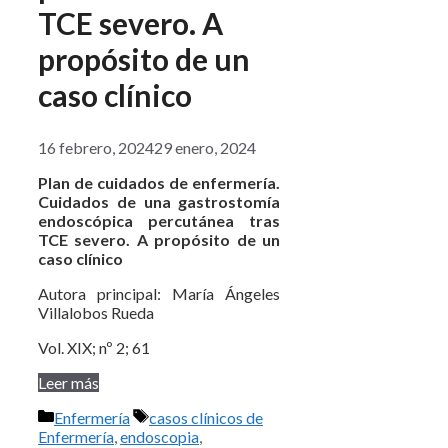
TCE severo. A
propósito de un
caso clínico
16 febrero, 2024
29 enero, 2024
Plan de cuidados de enfermería.
Cuidados de una gastrostomía
endoscópica percutánea tras
TCE severo. A propósito de un
caso clínico
Autora principal: María Ángeles
Villalobos Rueda
Vol. XIX; nº 2; 61
Leer más
Categorías
Etiquetas
Enfermería
casos clínicos de
Enfermería
,
endoscopia
,