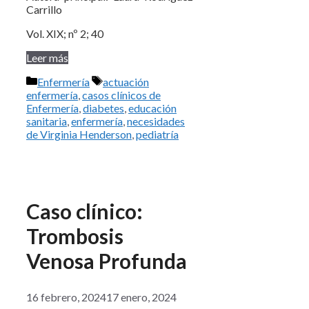
Carrillo
Vol. XIX; nº 2; 40
Leer más
Categorías
Etiquetas
Enfermería
actuación
enfermería
,
casos clínicos de
Enfermería
,
diabetes
,
educación
sanitaria
,
enfermería
,
necesidades
de Virginia Henderson
,
pediatría
Caso clínico:
Trombosis
Venosa Profunda
16 febrero, 2024
17 enero, 2024