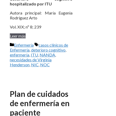
hospitalizado por ITU
Autora principal: María Eugenia
Rodríguez Arto
Vol. XIX; nº 8; 239
Leer más
Categorías
Etiquetas
Enfermería
casos clínicos de
Enfermería
,
deterioro cognitivo
,
enfermería
,
ITU
,
NANDA
,
necesidades de Virginia
Henderson
,
NIC
,
NOC
Plan de cuidados
de enfermería en
paciente