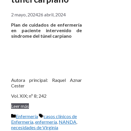
2 mayo, 2024
26 abril, 2024
Plan de cuidados de enfermería
en paciente intervenido de
síndrome del túnel carpiano
Autora principal: Raquel Aznar
Cester
Vol. XIX; nº 8; 242
Leer más
Categorías
Etiquetas
Enfermería
casos clínicos de
Enfermería
,
enfermería
,
NANDA
,
necesidades de Virginia