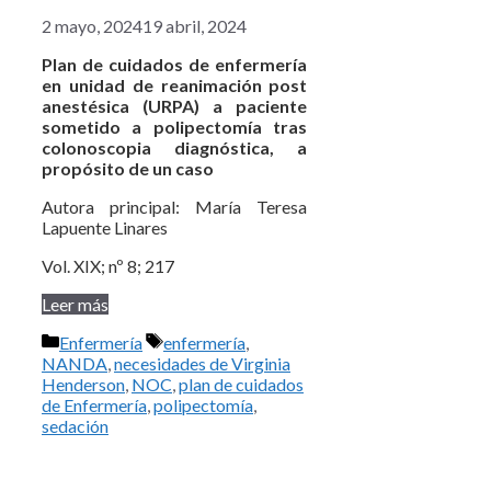
2 mayo, 2024
19 abril, 2024
Plan de cuidados de enfermería
en unidad de reanimación post
anestésica (URPA) a paciente
sometido a polipectomía tras
colonoscopia diagnóstica, a
propósito de un caso
Autora principal: María Teresa
Lapuente Linares
Vol. XIX; nº 8; 217
Leer más
Categorías
Etiquetas
Enfermería
enfermería
,
NANDA
,
necesidades de Virginia
Henderson
,
NOC
,
plan de cuidados
de Enfermería
,
polipectomía
,
sedación