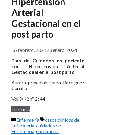
Hipertensión
Arterial
Gestacional en el
post parto
16 febrero, 2024
23 enero, 2024
Plan de Cuidados en paciente
con Hipertensión Arterial
Gestacional en el post parto
Autora principal: Laura Rodríguez
Carrillo
Vol. XIX; nº 2; 44
Leer más
Categorías
Etiquetas
Enfermería
casos clínicos de
Enfermería
,
cuidados de
Enfermería
,
enfermería
,