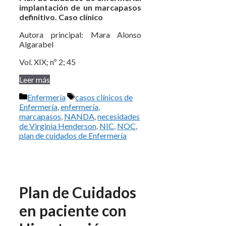
implantación de un marcapasos
definitivo. Caso clínico
Autora principal: Mara Alonso
Algarabel
Vol. XIX; nº 2; 45
Leer más
Categorías
Etiquetas
Enfermería
casos clínicos de
Enfermería
,
enfermería
,
marcapasos
,
NANDA
,
necesidades
de Virginia Henderson
,
NIC
,
NOC
,
plan de cuidados de Enfermería
Plan de Cuidados
en paciente con