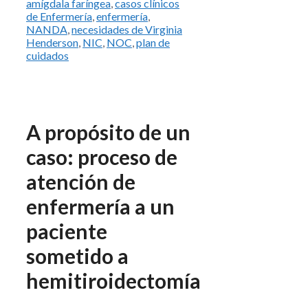
amígdala faríngea
,
casos clínicos
de Enfermería
,
enfermería
,
NANDA
,
necesidades de Virginia
Henderson
,
NIC
,
NOC
,
plan de
cuidados
A propósito de un
caso: proceso de
atención de
enfermería a un
paciente
sometido a
hemitiroidectomía