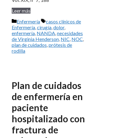
Leer más
Categorías
Etiquetas
Enfermería
casos clínicos de
Enfermería
,
cirugía
,
dolor
,
enfermería
,
NANDA
,
necesidades
de Virginia Henderson
,
NIC
,
NOC
,
plan de cuidados
,
prótesis de
rodilla
Plan de cuidados
de enfermería en
paciente
hospitalizado con
fractura de