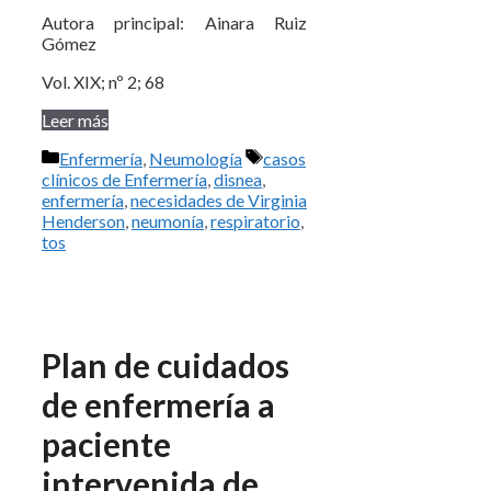
Autora principal: Ainara Ruiz
Gómez
Vol. XIX; nº 2; 68
Leer más
Categorías
Etiquetas
Enfermería
,
Neumología
casos
clínicos de Enfermería
,
disnea
,
enfermería
,
necesidades de Virginia
Henderson
,
neumonía
,
respiratorio
,
tos
Plan de cuidados
de enfermería a
paciente
intervenida de