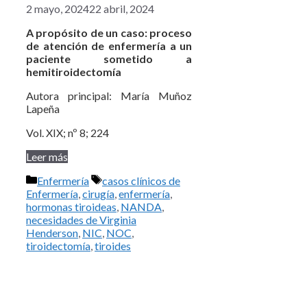
2 mayo, 2024
22 abril, 2024
A propósito de un caso: proceso
de atención de enfermería a un
paciente sometido a
hemitiroidectomía
Autora principal: María Muñoz
Lapeña
Vol. XIX; nº 8; 224
Leer más
Categorías
Etiquetas
Enfermería
casos clínicos de
Enfermería
,
cirugía
,
enfermería
,
hormonas tiroideas
,
NANDA
,
necesidades de Virginia
Henderson
,
NIC
,
NOC
,
tiroidectomía
,
tiroides