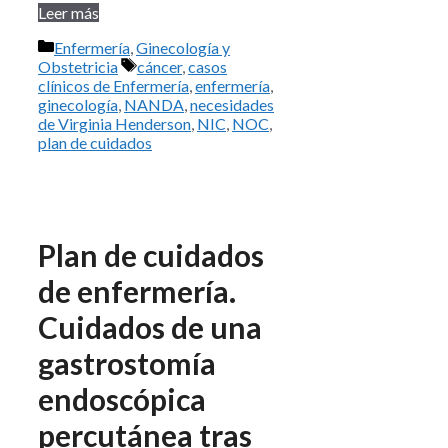
Leer más
Categorías
Enfermería
,
Ginecología y
Etiquetas
Obstetricia
cáncer
,
casos
clínicos de Enfermería
,
enfermería
,
ginecología
,
NANDA
,
necesidades
de Virginia Henderson
,
NIC
,
NOC
,
plan de cuidados
Plan de cuidados
de enfermería.
Cuidados de una
gastrostomía
endoscópica
percutánea tras