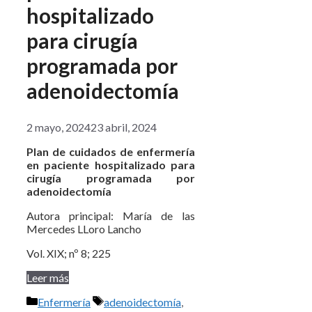
hospitalizado
para cirugía
programada por
adenoidectomía
2 mayo, 2024
23 abril, 2024
Plan de cuidados de enfermería
en paciente hospitalizado para
cirugía programada por
adenoidectomía
Autora principal: María de las
Mercedes LLoro Lancho
Vol. XIX; nº 8; 225
Leer más
Categorías
Etiquetas
Enfermería
adenoidectomía
,