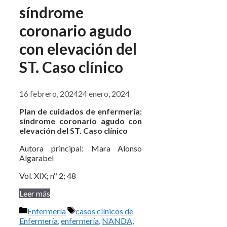
síndrome
coronario agudo
con elevación del
ST. Caso clínico
16 febrero, 2024
24 enero, 2024
Plan de cuidados de enfermería:
síndrome coronario agudo con
elevación del ST. Caso clínico
Autora principal: Mara Alonso
Algarabel
Vol. XIX; nº 2; 48
Leer más
Categorías
Etiquetas
Enfermería
casos clínicos de
Enfermería
,
enfermería
,
NANDA
,