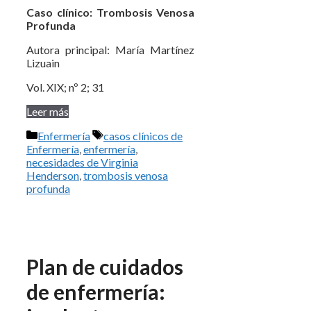
Caso clínico: Trombosis Venosa
Profunda
Autora principal: María Martínez
Lizuain
Vol. XIX; nº 2; 31
Leer más
Categorías
Etiquetas
Enfermería
casos clínicos de
Enfermería
,
enfermería
,
necesidades de Virginia
Henderson
,
trombosis venosa
profunda
Plan de cuidados
de enfermería: