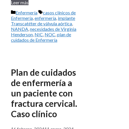
Leer más
Categorías
Etiquetas
Enfermería
casos clínicos de
Enfermería
,
enfermería
,
implante
Transcatéter de válvula aórtica
,
NANDA
,
necesidades de Virginia
Henderson
,
NIC
,
NOC
,
plan de
cuidados de Enfermería
Plan de cuidados
de enfermería a
un paciente con
fractura cervical.
Caso clínico
16 febrero, 2024
11 enero, 2024