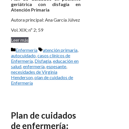
geriátrica con disfagia en
Atención Primaria
Autora principal: Ana García Júlvez
Vol. XIX; nº 2; 59
Leer más
Categorías
Etiquetas
Enfermería
atención primaria
,
autocuidado
,
casos clínicos de
Enfermería
,
Disfagia
,
educación en
salud
,
enfermería
,
espesante
,
necesidades de Virginia
Henderson
,
plan de cuidados de
Enfermería
Plan de cuidados
de enfermería: