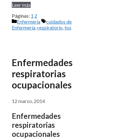
Leer más
Páginas:
1
2
Categorías
Etiquetas
Enfermería
cuidados de
Enfermería
,
respiratorio
,
tos
Enfermedades
respiratorias
ocupacionales
12 marzo, 2014
Enfermedades
respiratorias
ocupacionales