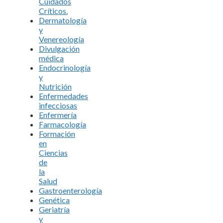
Cuidados
Críticos.
Dermatología
y
Venereología
Divulgación
médica
Endocrinología
y
Nutrición
Enfermedades
infecciosas
Enfermería
Farmacología
Formación
en
Ciencias
de
la
Salud
Gastroenterología
Genética
Geriatría
y