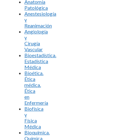
Anatomía
Patológica
Anestesiología
y
Reanimación
Angiología
y
Cirugía
Vascular
Bioestadística.
Estadística
Médica
Bioética.
Ética
médica.
Ética
en
Enfermería
Biofísica
y
Física
Médica
Bioquímica.
Química