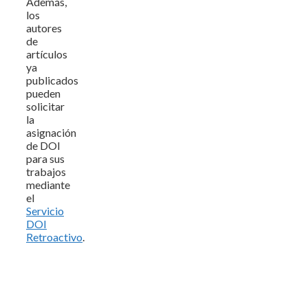
Además,
los
autores
de
artículos
ya
publicados
pueden
solicitar
la
asignación
de DOI
para sus
trabajos
mediante
el
Servicio
DOI
Retroactivo
.