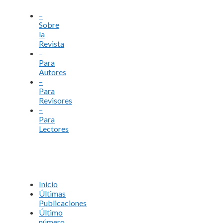
–
Sobre
la
Revista
–
Para
Autores
–
Para
Revisores
–
Para
Lectores
Inicio
Últimas
Publicaciones
Último
número