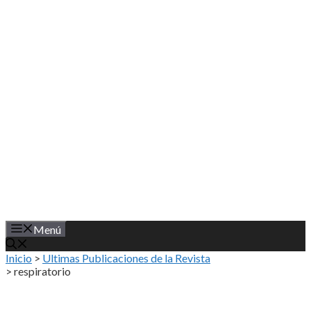
Saltar
al
contenido
Menú
Inicio
>
Ultimas Publicaciones de la Revista
>
respiratorio