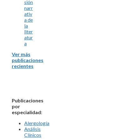
sión
narr
ativ
a de
la
liter
atur
a
Ver más
publicaciones
recientes
Publicaciones
por
especialidad:
Alergología
Análisis
Clínicos