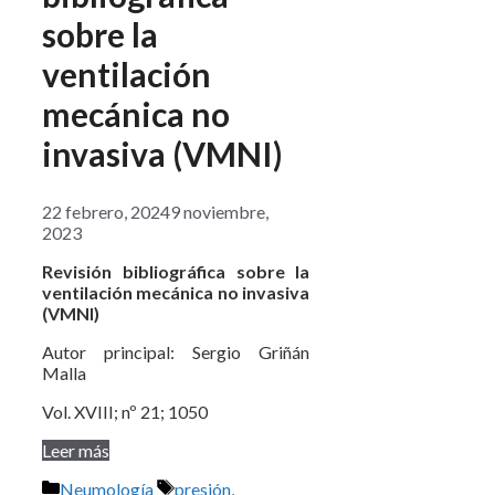
sobre la
ventilación
mecánica no
invasiva (VMNI)
22 febrero, 2024
9 noviembre,
2023
Revisión bibliográfica sobre la
ventilación mecánica no invasiva
(VMNI)
Autor principal: Sergio Griñán
Malla
Vol. XVIII; nº 21; 1050
Leer más
Categorías
Etiquetas
Neumología
presión
,