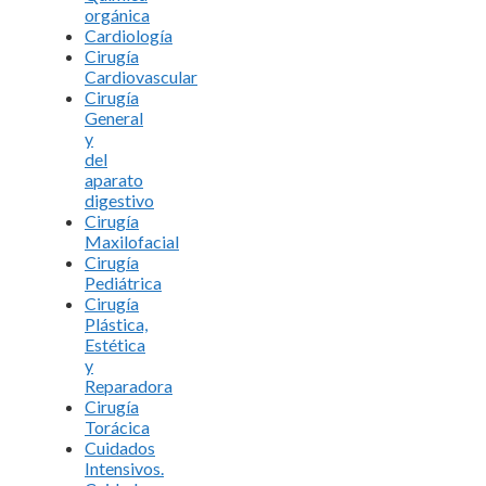
orgánica
Cardiología
Cirugía
Cardiovascular
Cirugía
General
y
del
aparato
digestivo
Cirugía
Maxilofacial
Cirugía
Pediátrica
Cirugía
Plástica,
Estética
y
Reparadora
Cirugía
Torácica
Cuidados
Intensivos.