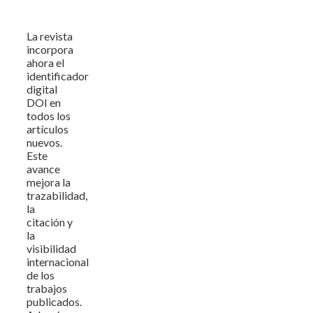
La revista
incorpora
ahora el
identificador
digital
DOI en
todos los
artículos
nuevos.
Este
avance
mejora la
trazabilidad,
la
citación y
la
visibilidad
internacional
de los
trabajos
publicados.