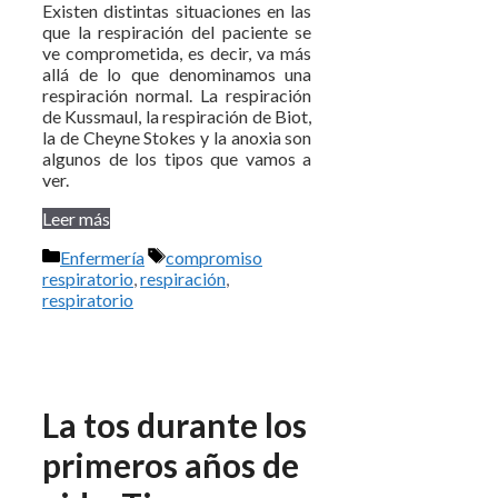
Existen distintas situaciones en las
que la respiración del paciente se
ve comprometida, es decir, va más
allá de lo que denominamos una
respiración normal. La respiración
de Kussmaul, la respiración de Biot,
la de Cheyne Stokes y la anoxia son
algunos de los tipos que vamos a
ver.
Leer más
Categorías
Etiquetas
Enfermería
compromiso
respiratorio
,
respiración
,
respiratorio
La tos durante los
primeros años de