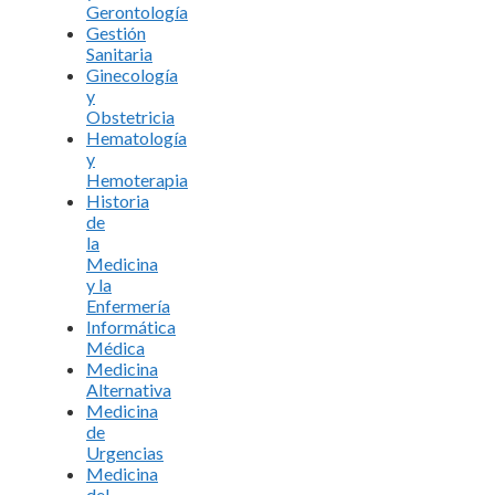
Gerontología
Gestión
Sanitaria
Ginecología
y
Obstetricia
Hematología
y
Hemoterapia
Historia
de
la
Medicina
y la
Enfermería
Informática
Médica
Medicina
Alternativa
Medicina
de
Urgencias
Medicina
del