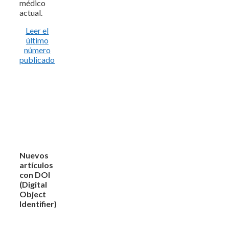
médico
actual.
Leer el
último
número
publicado
Nuevos
artículos
con DOI
(Digital
Object
Identifier)