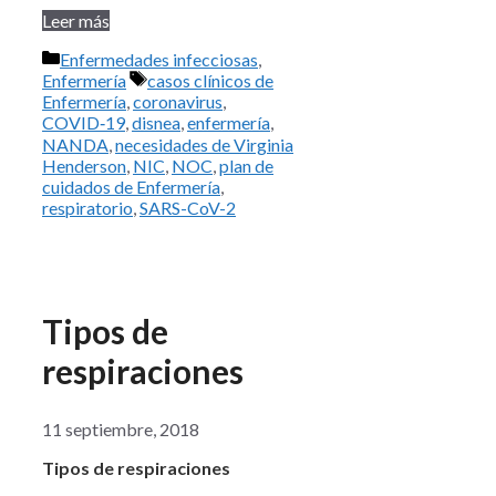
Leer más
Categorías
Enfermedades infecciosas
,
Etiquetas
Enfermería
casos clínicos de
Enfermería
,
coronavirus
,
COVID‑19
,
disnea
,
enfermería
,
NANDA
,
necesidades de Virginia
Henderson
,
NIC
,
NOC
,
plan de
cuidados de Enfermería
,
respiratorio
,
SARS-CoV-2
Tipos de
respiraciones
11 septiembre, 2018
Tipos de respiraciones