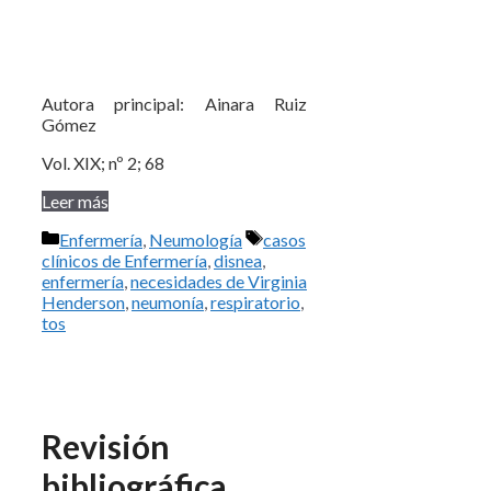
Autora principal: Ainara Ruiz
Gómez
Vol. XIX; nº 2; 68
Leer más
Categorías
Etiquetas
Enfermería
,
Neumología
casos
clínicos de Enfermería
,
disnea
,
enfermería
,
necesidades de Virginia
Henderson
,
neumonía
,
respiratorio
,
tos
Revisión
bibliográfica