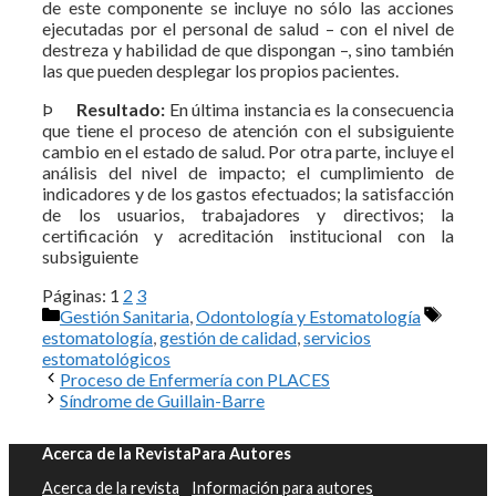
de este componente se incluye no sólo las acciones
ejecutadas por el personal de salud – con el nivel de
destreza y habilidad de que dispongan –, sino también
las que pueden desplegar los propios pacientes.
Þ
Resultado:
En última instancia es la consecuencia
que tiene el proceso de atención con el subsiguiente
cambio en el estado de salud. Por otra parte, incluye el
análisis del nivel de impacto; el cumplimiento de
indicadores y de los gastos efectuados; la satisfacción
de los usuarios, trabajadores y directivos; la
certificación y acreditación institucional con la
subsiguiente
Páginas:
1
2
3
Categorías
Etique
Gestión Sanitaria
,
Odontología y Estomatología
estomatología
,
gestión de calidad
,
servicios
estomatológicos
Proceso de Enfermería con PLACES
Síndrome de Guillain-Barre
Acerca de la Revista
Para Autores
Acerca de la revista
Información para autores