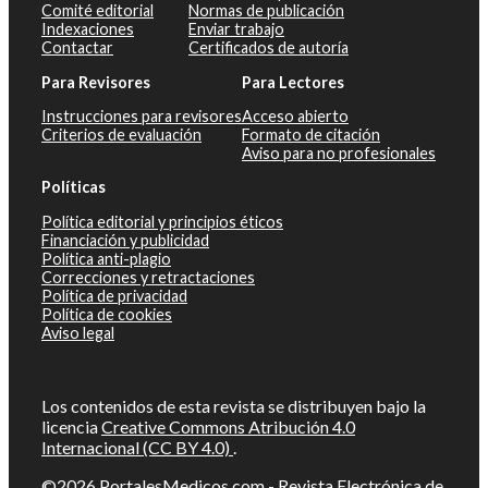
Comité editorial
Normas de publicación
Indexaciones
Enviar trabajo
Contactar
Certificados de autoría
Para Revisores
Para Lectores
Instrucciones para revisores
Acceso abierto
Criterios de evaluación
Formato de citación
Aviso para no profesionales
Políticas
Política editorial y principios éticos
Financiación y publicidad
Política anti-plagio
Correcciones y retractaciones
Política de privacidad
Política de cookies
Aviso legal
Los contenidos de esta revista se distribuyen bajo la
licencia
Creative Commons Atribución 4.0
Internacional (CC BY 4.0)
.
©2026
PortalesMedicos.com
-
Revista Electrónica de