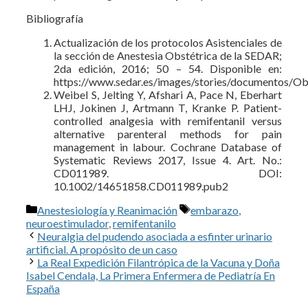
Bibliografía
Actualización de los protocolos Asistenciales de
la sección de Anestesia Obstétrica de la SEDAR;
2da edición, 2016; 50 – 54. Disponible en:
https://www.sedar.es/images/stories/documentos/Obs
Weibel S, Jelting Y, Afshari A, Pace N, Eberhart
LHJ, Jokinen J, Artmann T, Kranke P. Patient-
controlled analgesia with remifentanil versus
alternative parenteral methods for pain
management in labour. Cochrane Database of
Systematic Reviews 2017, Issue 4. Art. No.:
CD011989. DOI:
10.1002/14651858.CD011989.pub2
Categorías
Etiquetas
Anestesiología y Reanimación
embarazo
,
neuroestimulador
,
remifentanilo
Neuralgia del pudendo asociada a esfinter urinario
artificial. A propósito de un caso
La Real Expedición Filantrópica de la Vacuna y Doña
Isabel Cendala, La Primera Enfermera de Pediatría En
España