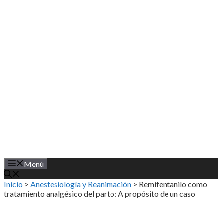
Saltar
al
contenido
Menú
Inicio
>
Anestesiología y Reanimación
>
Remifentanilo como
tratamiento analgésico del parto: A propósito de un caso