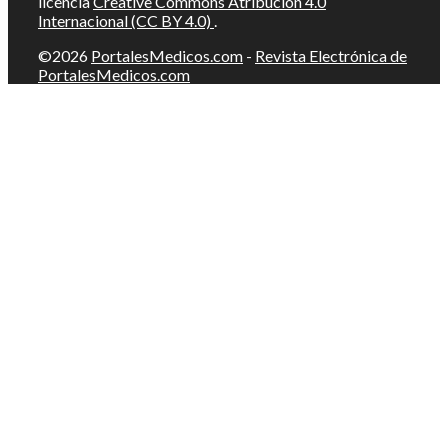
licencia
Creative Commons Atribución 4.0
Internacional (CC BY 4.0)
.
©2026
PortalesMedicos.com
-
Revista Electrónica de
PortalesMedicos.com