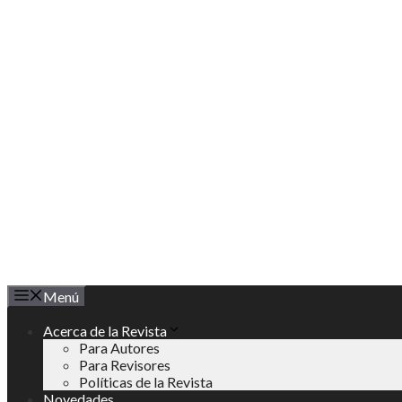
Saltar
al
contenido
Menú
Acerca de la Revista
Para Autores
Para Revisores
Políticas de la Revista
Novedades