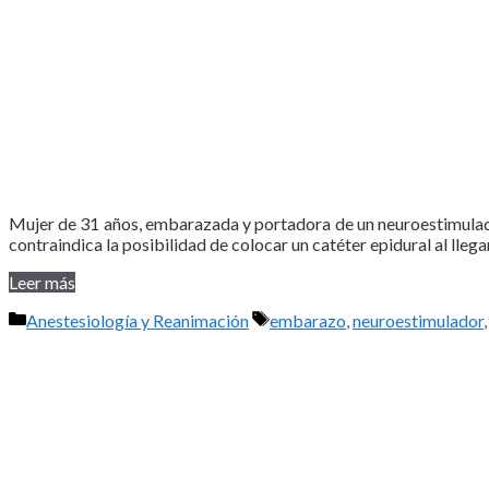
Mujer de 31 años, embarazada y portadora de un neuroestimulador
contraindica la posibilidad de colocar un catéter epidural al lleg
Leer más
Categorías
Etiquetas
Anestesiología y Reanimación
embarazo
,
neuroestimulador