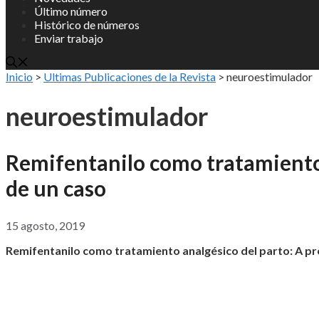
Último número
Histórico de números
Enviar trabajo
Inicio
>
Ultimas Publicaciones de la Revista
>
neuroestimulador
neuroestimulador
Remifentanilo como tratamiento 
de un caso
15 agosto, 2019
Remifentanilo como tratamiento analgésico del parto: A pr