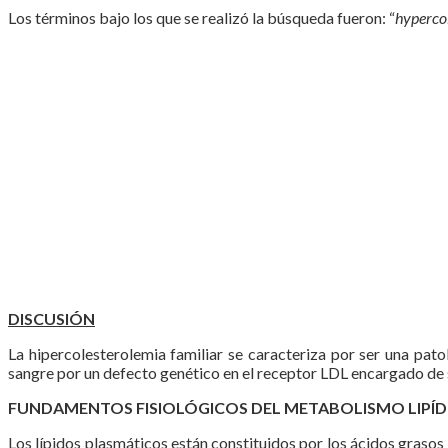
Los términos bajo los que se realizó la búsqueda fueron: “
hyperco
DISCUSIÓN
La hipercolesterolemia familiar se caracteriza por ser una pat
sangre por un defecto genético en el receptor LDL encargado de 
FUNDAMENTOS FISIOLÓGICOS DEL METABOLISMO LIPÍDIC
Los lípidos plasmáticos están constituidos por los ácidos grasos l