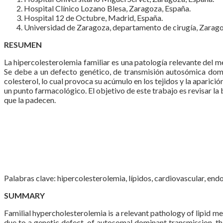
Hospital Clínico Lozano Blesa, Zaragoza, España.
Hospital 12 de Octubre, Madrid, España.
Universidad de Zaragoza, departamento de cirugía, Zarago
RESUMEN
La hipercolesterolemia familiar es una patología relevante del me
Se debe a un defecto genético, de transmisión autosómica dom
colesterol, lo cual provoca su acúmulo en los tejidos y la apari
un punto farmacológico. El objetivo de este trabajo es revisar la 
que la padecen.
Palabras clave: hipercolesterolemia, lípidos, cardiovascular, endo
SUMMARY
Familial hypercholesterolemia is a relevant pathology of lipid met
due to a genetic defect, of autosomal dominant transmission, th