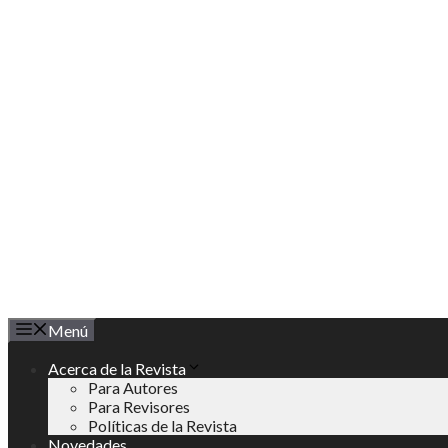
Saltar
al
contenido
Menú
Acerca de la Revista
Para Autores
Para Revisores
Políticas de la Revista
Novedades