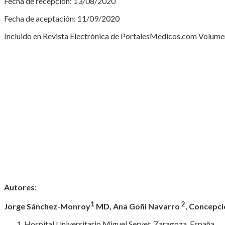
Fecha de recepción: 13/08/2020
Fecha de aceptación: 11/09/2020
Incluido en Revista Electrónica de PortalesMedicos.com Volumen
Autores:
1
2
Jorge Sánchez-Monroy
MD, Ana Goñi Navarro
, Concepc
Hospital Universitario Miguel Servet, Zaragoza, España.