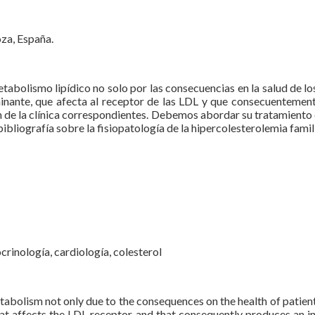
za, España.
tabolismo lipídico no solo por las consecuencias en la salud de lo
inante, que afecta al receptor de las LDL y que consecuentement
ción de la clínica correspondientes. Debemos abordar su tratamient
bibliografía sobre la fisiopatología de la hipercolesterolemia fami
crinología, cardiología, colesterol
abolism not only due to the consequences on the health of patients 
at affects the LDL receptor and that consequently produces an in