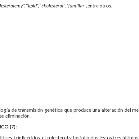
lesterolemy
”, “
lipid
”, “
cholesterol
”, “
familiar
”, entre otros.
ología de transmisión genética que produce una alteración del me
su eliminación.
O (7):
ibres, triglicéridos, el colesterol y fosfolípidos. Estos tres últim