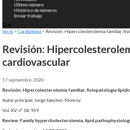
Último número
Histórico de números
Enviar trabajo
Inicio
>
Cardiología
>
Revisión: Hipercolesterolemia familiar, fis
Revisión: Hipercolesterolemi
cardiovascular
17 septiembre, 2020
Revisión: Hipercolesterolemia familiar, fisiopatología lipíd
Autor principal: Jorge Sánchez-Monroy
Vol. XV; nº 18; 959
Review: Family hypercholesterolemia, lipid pathophysiolog