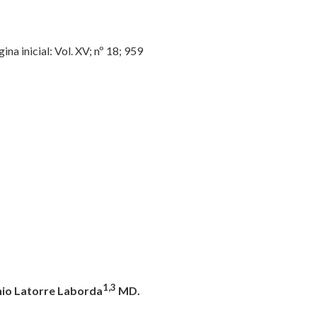
 inicial: Vol. XV; nº 18; 959
1,3
nio Latorre Laborda
MD.