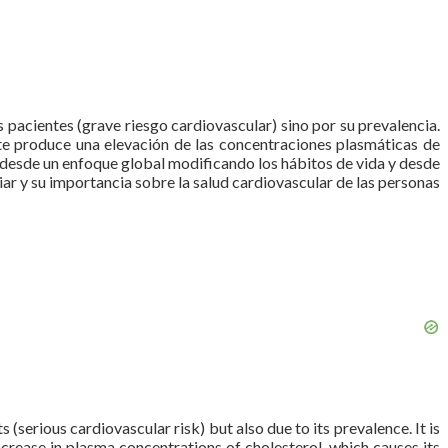
s pacientes (grave riesgo cardiovascular) sino por su prevalencia.
e produce una elevación de las concentraciones plasmáticas de
o desde un enfoque global modificando los hábitos de vida y desde
liar y su importancia sobre la salud cardiovascular de las personas
(serious cardiovascular risk) but also due to its prevalence. It is
crease in plasma concentrations of cholesterol, which causes its