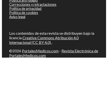
Política anti-plagio
Correcciones y retractaciones
Política de privacidad
Política de cookies
Aviso legal
Los contenidos de esta revista se distribuyen bajo la
licencia
Creative Commons Atribución 4.0
Internacional (CC BY 4.0)
.
©2026
PortalesMedicos.com
-
Revista Electrónica de
PortalesMedicos.com