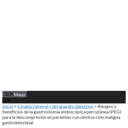
Saltar
al
contenido
Menú
Inicio
>
Cirugía General y del aparato digestivo
>
Riesgos y
beneficios de la gastrostomía endoscópica percutánea (PEG)
para la descompresión en pacientes con obstrucción maligna
gastrointestinal