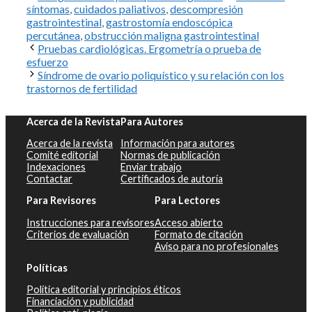
síntomas
,
cuidados paliativos
,
descompresión
gastrointestinal
,
gastrostomía endoscópica
percutánea
,
obstrucción maligna gastrointestinal
Pruebas cardiológicas. Ergometría o prueba de
esfuerzo
Síndrome de ovario poliquístico y su relación con los
trastornos de fertilidad
Acerca de la Revista
Para Autores
Acerca de la revista
Información para autores
Comité editorial
Normas de publicación
Indexaciones
Enviar trabajo
Contactar
Certificados de autoría
Para Revisores
Para Lectores
Instrucciones para revisores
Acceso abierto
Criterios de evaluación
Formato de citación
Aviso para no profesionales
Políticas
Política editorial y principios éticos
Financiación y publicidad