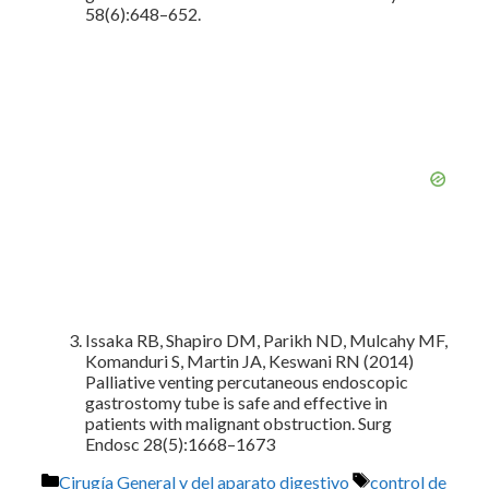
58(6):648–652.
Issaka RB, Shapiro DM, Parikh ND, Mulcahy MF,
Komanduri S, Martin JA, Keswani RN (2014)
Palliative venting percutaneous endoscopic
gastrostomy tube is safe and effective in
patients with malignant obstruction. Surg
Endosc 28(5):1668–1673
Categorías
Etiquetas
Cirugía General y del aparato digestivo
control de