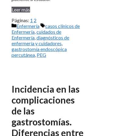
Leer más
Páginas:
1
2
Categorías
Etiquetas
Enfermería
casos clínicos de
Enfermería
,
cuidados de
Enfermería
,
diagnósticos de
enfermería y cuidadores
,
gastrostomía endoscópica
percutánea
,
PEG
Incidencia en las
complicaciones
de las
gastrostomías.
Diferencias entre