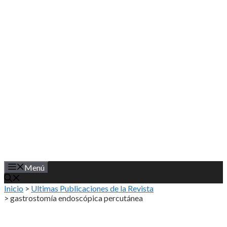
Saltar
al
contenido
Menú
Inicio
>
Ultimas Publicaciones de la Revista
>
gastrostomía endoscópica percutánea