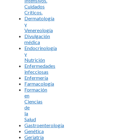
Intensivos.
Cuidados
Críticos.
Dermatología
y
Venereología
Divulgación
médica
Endocrinología
y
Nutrición
Enfermedades
infecciosas
Enfermería
Farmacología
Formación
en
Ciencias
de
la
Salud
Gastroenterología
Genética
Geriatría