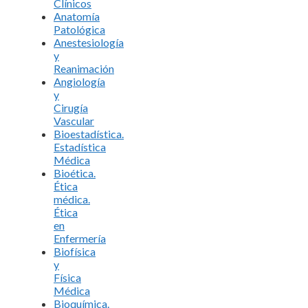
Clínicos
Anatomía
Patológica
Anestesiología
y
Reanimación
Angiología
y
Cirugía
Vascular
Bioestadística.
Estadística
Médica
Bioética.
Ética
médica.
Ética
en
Enfermería
Biofísica
y
Física
Médica
Bioquímica.