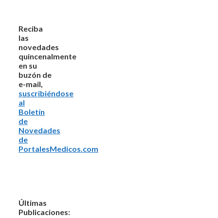
Reciba
las
novedades
quincenalmente
en su
buzón de
e-mail,
suscribiéndose
al
Boletín
de
Novedades
de
PortalesMedicos.com
Últimas
Publicaciones: