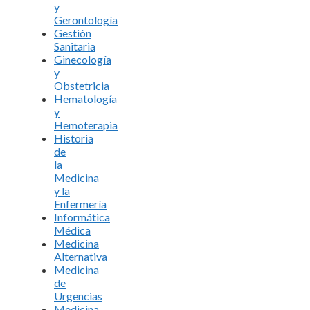
y
Gerontología
Gestión
Sanitaria
Ginecología
y
Obstetricia
Hematología
y
Hemoterapia
Historia
de
la
Medicina
y la
Enfermería
Informática
Médica
Medicina
Alternativa
Medicina
de
Urgencias
Medicina