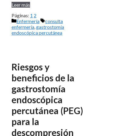
Leer más
Páginas:
1
2
Categorías
Etiquetas
Enfermería
consulta
enfermería
,
gastrostomía
endoscópica percutánea
Riesgos y
beneficios de la
gastrostomía
endoscópica
percutánea (PEG)
para la
descompresión