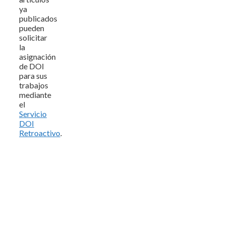
ya
publicados
pueden
solicitar
la
asignación
de DOI
para sus
trabajos
mediante
el
Servicio
DOI
Retroactivo
.