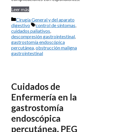
Leer más
Categorías
Cirugía General y del aparato
Etiquetas
digestivo
control de síntomas
,
cuidados paliativos
,
descompresión gastrointestinal
,
gastrostomía endoscópica
percutánea
,
obstrucción maligna
gastrointestinal
Cuidados de
Enfermería en la
gastrostomía
endoscópica
percutánea. PEG