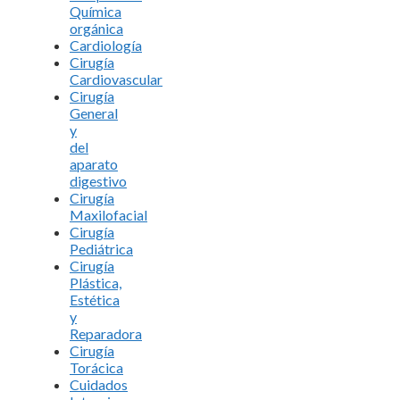
Química
orgánica
Cardiología
Cirugía
Cardiovascular
Cirugía
General
y
del
aparato
digestivo
Cirugía
Maxilofacial
Cirugía
Pediátrica
Cirugía
Plástica,
Estética
y
Reparadora
Cirugía
Torácica
Cuidados