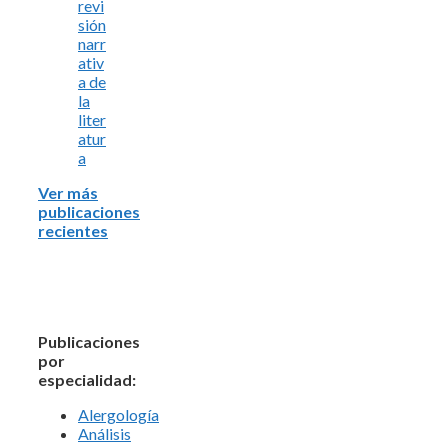
revi
sión
narr
ativ
a de
la
liter
atur
a
Ver más
publicaciones
recientes
Publicaciones
por
especialidad:
Alergología
Análisis