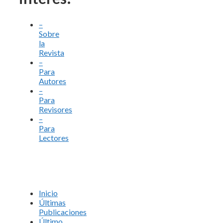
–
Sobre
la
Revista
–
Para
Autores
–
Para
Revisores
–
Para
Lectores
Inicio
Últimas
Publicaciones
Último