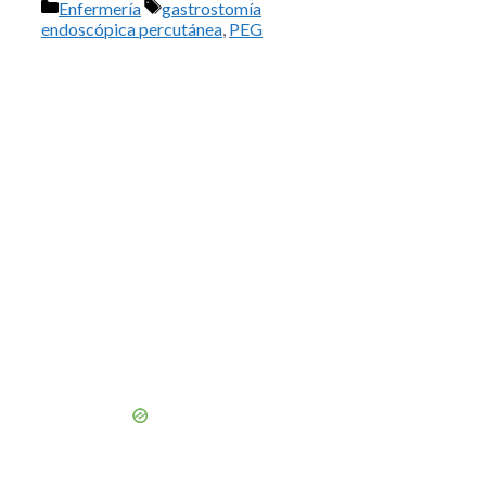
Categorías
Etiquetas
Enfermería
gastrostomía
endoscópica percutánea
,
PEG