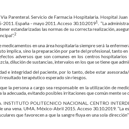
ía Parenteral. Servicio de Farmacia Hospitalaria. Hospital Juan
1
5-2011. España – mayo 2011. Acceso 30.10.2019
. “La administr
 tener estandarizadas las normas de su correcta realización, asegu
2
ncipal”.
de medicamentos en una área hospitalaria siempre será la enfermera
 implica, sino la preparación por parte del profesional, tanto en 
efectos adversos que son comunes en los centros hospitalarios y
cla, dilución de sustancias, intervalos en los que se tiene que ad
ridad e integridad del paciente, por lo tanto, debe estar asesorad
l resultado terapéutico esperado sin riesgos.
e la persona a cargo sea responsable en la utilización de medic
 la adecuada, evitando posibles irritaciones que común mente se d
Circulatorio. INSTITUTO POLITECNICO NACIONAL. CENTRO I
 una vena. UMA. México-Abril 2015. Acceso 30.10.2019. “La estr
asculares que favorecen a que la sangre fluya en una sola dirección”