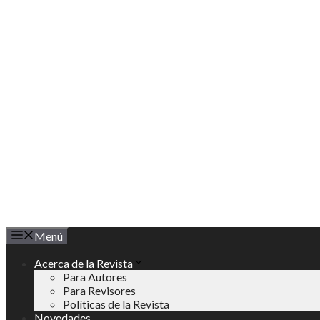
Saltar
al
contenido
Menú
Acerca de la Revista
Para Autores
Para Revisores
Políticas de la Revista
Novedades