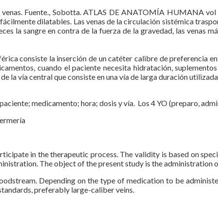
ias y venas. Fuente., Sobotta. ATLAS DE ANATOMÍA HUMANA vol 1
ácilmente dilatables. Las venas de la circulación sistémica trasp
veces la sangre en contra de la fuerza de la gravedad, las venas m
riférica consiste la inserción de un catéter calibre de preferencia e
edicamentos, cuando el paciente necesita hidratación, suplemento
de la vía central que consiste en una vía de larga duración utilizad
 (paciente; medicamento; hora; dosis y vía. Los 4 YO (preparo, admi
fermería
ticipate in the therapeutic process. The validity is based on speci
nistration. The object of the present study is the administration o
bloodstream. Depending on the type of medication to be administe
tandards, preferably large-caliber veins.