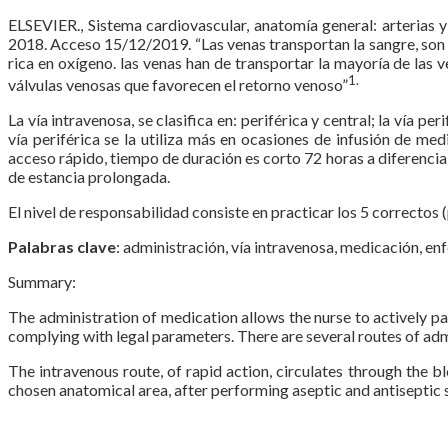
ELSEVIER., Sistema cardiovascular, anatomía general: arter
2018. Acceso 15/12/2019. “Las venas transportan la sangre, son f
rica en oxígeno. las venas han de transportar la mayoría de las 
1.
válvulas venosas que favorecen el retorno venoso”
La vía intravenosa, se clasifica en: periférica y central; la vía pe
vía periférica se la utiliza más en ocasiones de infusión de m
acceso rápido, tiempo de duración es corto 72 horas a diferencia 
de estancia prolongada.
El nivel de responsabilidad consiste en practicar los 5 correctos
Palabras clave
: administración, vía intravenosa, medicación, en
Summary:
The administration of medication allows the nurse to actively par
complying with legal parameters. There are several routes of admi
The intravenous route, of rapid action, circulates through the 
chosen anatomical area, after performing aseptic and antiseptic s