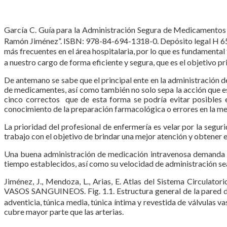
García C. Guía para la Administración Segura de Medicamentos V
Ramón Jiménez”. ISBN: 978-84-694-1318-0. Depósito legal H 6
más frecuentes en el área hospitalaria, por lo que es fundamental
a nuestro cargo de forma eficiente y segura, que es el objetivo pri
De antemano se sabe que el principal ente en la administración 
de medicamentes, así como también no solo sepa la acción que esto
cinco correctos que de esta forma se podría evitar posibles 
conocimiento de la preparación farmacológica o errores en la mez
La prioridad del profesional de enfermería es velar por la segu
trabajo con el objetivo de brindar una mejor atención y obtener e
Una buena administración de medicación intravenosa demanda qu
tiempo establecidos, así como su velocidad de administración sea
Jiménez, J., Mendoza, L., Arias, E. Atlas del Sistema 
VASOS SANGUINEOS. Fig. 1.1. Estructura general de la pared de
adventicia, túnica media, túnica íntima y revestida de válvulas v
cubre mayor parte que las arterias.