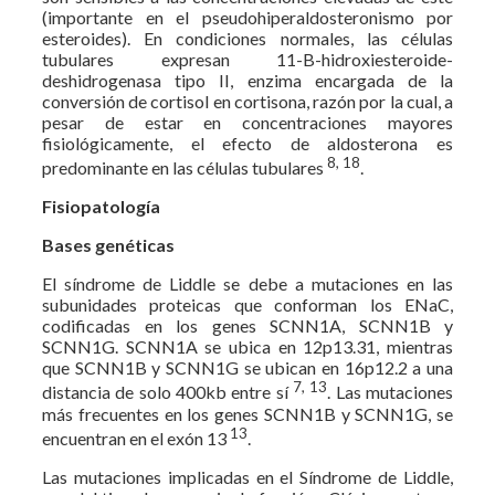
(importante en el pseudohiperaldosteronismo por
esteroides). En condiciones normales, las células
tubulares expresan 11-B-hidroxiesteroide-
deshidrogenasa tipo II, enzima encargada de la
conversión de cortisol en cortisona, razón por la cual, a
pesar de estar en concentraciones mayores
fisiológicamente, el efecto de aldosterona es
8, 18
predominante en las células tubulares
.
Fisiopatología
Bases genéticas
El síndrome de Liddle se debe a mutaciones en las
subunidades proteicas que conforman los ENaC,
codificadas en los genes SCNN1A, SCNN1B y
SCNN1G. SCNN1A se ubica en 12p13.31, mientras
que SCNN1B y SCNN1G se ubican en 16p12.2 a una
7, 13
distancia de solo 400kb entre sí
. Las mutaciones
más frecuentes en los genes SCNN1B y SCNN1G, se
13
encuentran en el exón 13
.
Las mutaciones implicadas en el Síndrome de Liddle,