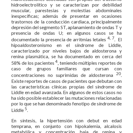
hidroelectrolítico y se caracterizan por debilidad
muscular, parestesias y molestias abdominales
inespecíficas; además de presentar en ocasiones
trastornos de la conducción cardiaca, principalmente
depresión del segmento ST, aplanamiento de ondas T y
presencia de ondas U; en algunos casos se ha
4, 7
documentado la presencia de arritmias letales
. El
hipoaldosteronismo en el síndrome de Liddle,
caracterizado por niveles bajos de aldosterona y
renina plasmática, se ha documentado en cerca del
4
58% de los pacientes
, teniendo múltiples reportes de
caso de grupos familiares que cursan con
20
concentraciones no suprimidas de aldosterona
.
Existe reportes de casos de pacientes que debutan con
las características clínicas propias del síndrome de
Liddle en edad avanzada. En algunos de estos casos no
ha sido posible establecer las mutaciones relacionadas
por lo que se han denominado fenotipo de síndrome de
5
Liddle
.
En síntesis, la hipertensión con debut en edad
temprana, en conjunto con hipokalemia, alcalosis
metabólica y concentración baja de renina y