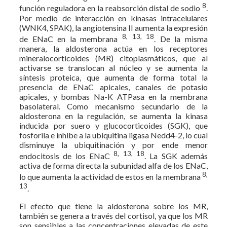
8
función reguladora en la reabsorción distal de sodio
.
Por medio de interacción en kinasas intracelulares
(WNK4, SPAK), la angiotensina II aumenta la expresión
8, 13, 18
de ENaC en la membrana
. De la misma
manera, la aldosterona actúa en los receptores
mineralocorticoides (MR) citoplasmáticos, que al
activarse se translocan al núcleo y se aumenta la
síntesis proteica, que aumenta de forma total la
presencia de ENaC apicales, canales de potasio
apicales, y bombas Na-K ATPasa en la membrana
basolateral. Como mecanismo secundario de la
aldosterona en la regulación, se aumenta la kinasa
inducida por suero y glucocorticoides (SGK), que
fosforila e inhibe a la ubiquitina ligasa Nedd4-2, lo cual
disminuye la ubiquitinación y por ende menor
8, 13, 18
endocitosis de los ENaC
. La SGK además
activa de forma directa la subunidad alfa de los ENaC,
8,
lo que aumenta la actividad de estos en la membrana
13
.
El efecto que tiene la aldosterona sobre los MR,
también se genera a través del cortisol, ya que los MR
son sensibles a las concentraciones elevadas de este