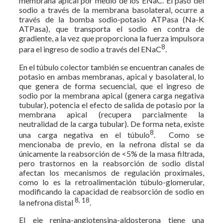
membrana apical por medio de los ENaC. El paso del
sodio a través de la membrana basolateral, ocurre a
través de la bomba sodio-potasio ATPasa (Na-K
ATPasa), que transporta el sodio en contra de
gradiente, a la vez que proporciona la fuerza impulsora
8
para el ingreso de sodio a través del ENaC
.
En el túbulo colector también se encuentran canales de
potasio en ambas membranas, apical y basolateral, lo
que genera de forma secuencial, que el ingreso de
sodio por la membrana apical (genera carga negativa
tubular), potencia el efecto de salida de potasio por la
membrana apical (recupera parcialmente la
neutralidad de la carga tubular). De forma neta, existe
8
una carga negativa en el túbulo
. Como se
mencionaba de previo, en la nefrona distal se da
únicamente la reabsorción de <5% de la masa filtrada,
pero trastornos en la reabsorción de sodio distal
afectan los mecanismos de regulación proximales,
como lo es la retroalimentación túbulo-glomerular,
modificando la capacidad de reabsorción de sodio en
8, 18
la nefrona distal
.
El eje renina-angiotensina-aldosterona tiene una