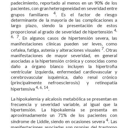
padecimiento, reportado al menos en un 90% de los
pacientes, con gran heterogeneidad en severidad entre
4
grupos familiares
. Es el factor de riesgo
determinante de la mayoría de las complicaciones a
largo plazo, siendo la presentación de estos
4,
proporcional al grado de severidad de hipertensión
6, 7
. En algunos casos de hipertensión severa, las
manifestaciones clínicas pueden ser leves, como
7
cefalea, fatiga, astenia y alteraciones visuales
. Otras
manifestaciones de mayor severidad, en general
asociadas a la hipertensión crónica y conocidas como
daño a órgano blanco incluyen la hipertrofia
ventricular izquierda, enfermedad cardiovascular y
cerebrovascular isquémica, daño renal crónico
(principalmente nefroesclerosis) y retinopatía
4, 6, 14
hipertensiva
.
La hipokalemia y alcalosis metabólica se presentan en
frecuencia y severidad variable, al igual que la
hipertensión. La hipokalemia se presenta en
aproximadamente un 71% de los pacientes con
4
síndrome de Liddle, siendo en ocasiones severa
. Las
manifestaciones asociadas son propias del trastorno