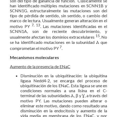
son del tipo de ganancia de función. Clásicamente se
han identificado múltiples mutaciones en SCNN1B y
SCNN1G. estructuralmente las mutaciones son del
tipo de pérdida de sentido, sin sentido, o cambio del
marco de lectura. Usualmente generan alteración en el
7, 13
motivo PY
. Las mutaciones identificadas en el
SCNN1A, son de reciente descubrimiento, y
15
usualmente afectan los dominios extracelulares
. No
se ha identificado mutaciones en la subunidad Ⲁ que
7
comprometan el motivo PY
.
Mecanismos moleculares
Aumento de la presencia de ENaC
Disminución en la ubiquitinación: la ubiquitina
ligasa Nedd4-2, se encarga del proceso de
ubiquitinación de los ENaC. Esta ligasa se une en
condiciones normales a una lisina en el C-
terminal de las subunidades Ⲁ, β y Ɣ, a través del
motivo PY. Las mutaciones pueden alterar o
eliminar este motivo, dando como resultado una
disminución en la endocitosis y aumento de la
vida media en membrana de los ENaC, y por