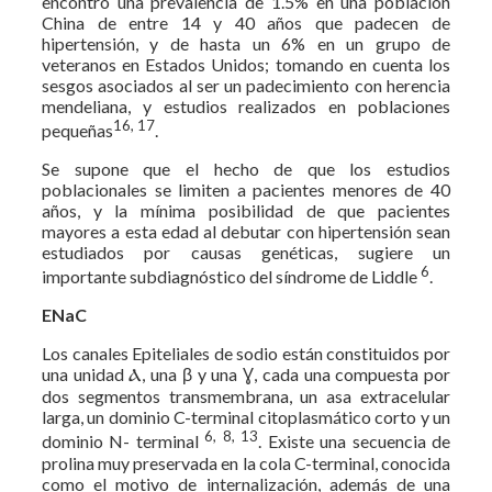
encontró una prevalencia de 1.5% en una población
China de entre 14 y 40 años que padecen de
hipertensión, y de hasta un 6% en un grupo de
veteranos en Estados Unidos; tomando en cuenta los
sesgos asociados al ser un padecimiento con herencia
mendeliana, y estudios realizados en poblaciones
16, 17
pequeñas
.
Se supone que el hecho de que los estudios
poblacionales se limiten a pacientes menores de 40
años, y la mínima posibilidad de que pacientes
mayores a esta edad al debutar con hipertensión sean
estudiados por causas genéticas, sugiere un
6
importante subdiagnóstico del síndrome de Liddle
.
ENaC
Los canales Epiteliales de sodio están constituidos por
una unidad Ⲁ, una β y una Ɣ, cada una compuesta por
dos segmentos transmembrana, un asa extracelular
larga, un dominio C-terminal citoplasmático corto y un
6, 8, 13
dominio N- terminal
. Existe una secuencia de
prolina muy preservada en la cola C-terminal, conocida
como el motivo de internalización, además de una