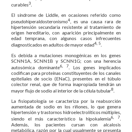
3
curables
.
El síndrome de Liddle, en ocasiones referido como
4
pseudohiperaldosteronismo
, es una causa rara de
hipertensión secundaria resistente al tratamiento de
origen hereditario, con aparición principalmente en
edad temprana, con algunos casos infrecuentes
4, 5
diagnosticados en adultos de mayor edad
.
Es debida a mutaciones monogénicas en los genes
SCNN1A, SCNN1B y SCNN1G; con una herencia
6, 7
autosómica dominante
. Los genes implicados
codifican para proteínas constituyentes de los canales
epiteliales de socio (ENaC), presentes en el túbulo
colector renal, que de forma inapropiada tendrán un
8
mayor flujo de sodio al interior de la célula tubular
.
La fisiopatología se caracteriza por la reabsorción
aumentada de sodio en los riñones, lo que genera
hipertensión y trastornos hidroelectrolíticos múltiples,
6, 7
siendo el más característico la hipokalemia
.
Además, los pacientes cursan con alcalosis
metabólica, razón por la cual usualmente se presenta