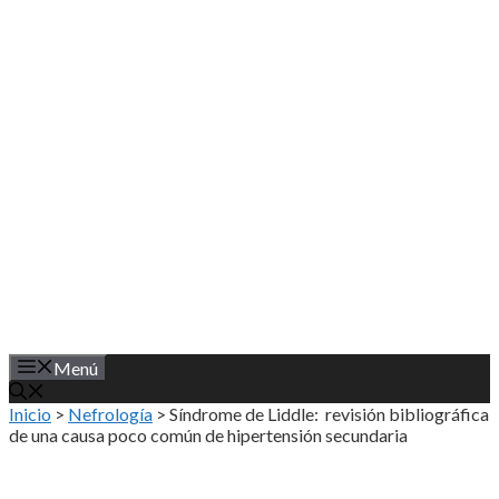
Saltar
al
contenido
Menú
Inicio
>
Nefrología
>
Síndrome de Liddle: revisión bibliográfica
de una causa poco común de hipertensión secundaria