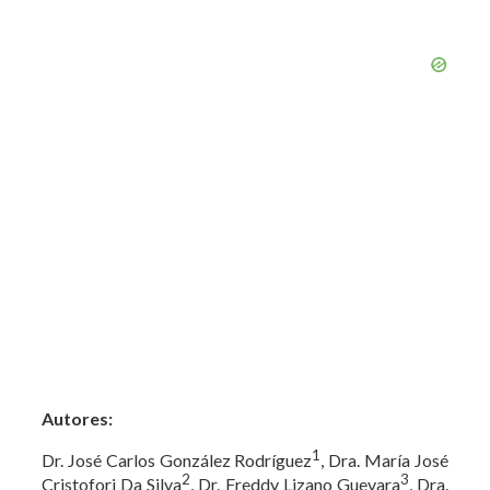
Autores:
1
Dr. José Carlos González Rodríguez
, Dra. María José
2
3
Cristofori Da Silva
, Dr. Freddy Lizano Guevara
, Dra.