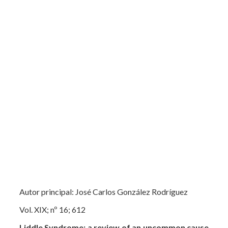
Autor principal: José Carlos González Rodríguez
Vol. XIX; nº 16; 612
Liddle Syndrome: a review of an uncommon cause