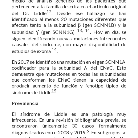
medio de análisis genético de los pacientes que
pertenecen a la familia descrita en el artículo original
12
del Dr. Liddle
. Desde ese hallazgo se han
identificado al menos 20 mutaciones diferentes que
afectan tanto a la subunidad β (gen SCNN1B) y la
13, 14
subunidad Ɣ (gen SCNN1G)
. Hoy en día, se
siguen identificando nuevas mutaciones infrecuentes
causales del síndrome, con mayor disponibilidad de
14
estudios de exoma
.
En 2017 se identificó una mutación en el gen SCNN1A,
codificador para la subunidad Ⲁ del ENaC. Esto
demuestra que mutaciones en todas las subunidades
que conforman los ENaC tienen la capacidad de
producir aumento de función y fenotipo típico de
15
síndrome de Liddle
.
Prevalencia
El síndrome de Liddle es una patología muy
infrecuente. En una revisión bibliográfica previa, se
encontraron únicamente 30 casos formalmente
6
diagnosticados entre 2008 y 2019
. En subgrupos se