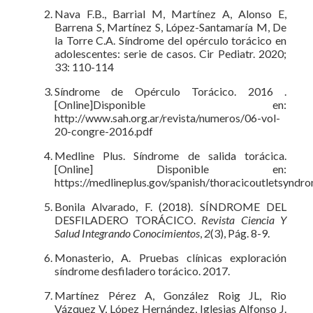
Nava F.B., Barrial M, Martínez A, Alonso E,
Barrena S, Martínez S, López-Santamaría M, De
la Torre C.A. Síndrome del opérculo torácico en
adolescentes: serie de casos. Cir Pediatr. 2020;
33: 110-114
Síndrome de Opérculo Torácico. 2016 .
[Online]Disponible en:
http://www.sah.org.ar/revista/numeros/06-vol-
20-congre-2016.pdf
Medline Plus. Síndrome de salida torácica.
[Online] Disponible en:
https://medlineplus.gov/spanish/thoracicoutletsyndr
Bonila Alvarado, F. (2018). SÍNDROME DEL
DESFILADERO TORÁCICO.
Revista Ciencia Y
Salud Integrando Conocimientos
,
2
(3), Pág. 8-9.
Monasterio, A. Pruebas clínicas exploración
síndrome desfiladero torácico. 2017.
Martínez Pérez A, González Roig JL, Rio
Vázquez V, López Hernández, Iglesias Alfonso J.