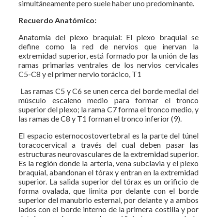
simultáneamente pero suele haber uno predominante.
Recuerdo Anatómico:
Anatomía del plexo braquial: El plexo braquial se
define como la red de nervios que inervan la
extremidad superior, está formado por la unión de las
ramas primarias ventrales de los nervios cervicales
C5-C8 y el primer nervio torácico, T1
Las ramas C5 y C6 se unen cerca del borde medial del
músculo escaleno medio para formar el tronco
superior del plexo; la rama C7 forma el tronco medio, y
las ramas de C8 y T1 forman el tronco inferior (9).
El espacio esternocostovertebral es la parte del túnel
toracocervical a través del cual deben pasar las
estructuras neurovasculares de la extremidad superior.
Es la región donde la arteria, vena subclavia y el plexo
braquial, abandonan el tórax y entran en la extremidad
superior. La salida superior del tórax es un orificio de
forma ovalada, que limita por delante con el borde
superior del manubrio esternal, por delante y a ambos
lados con el borde interno de la primera costilla y por