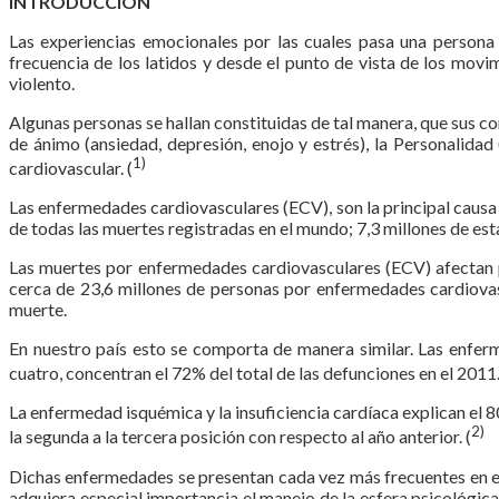
INTRODUCCIÓN
Las experiencias emocionales por las cuales pasa una persona t
frecuencia de los latidos y desde el punto de vista de los movi
violento.
Algunas personas se hallan constituidas de tal manera, que sus c
de ánimo (ansiedad, depresión, enojo y estrés), la Personalidad
1)
cardiovascular. (
Las enfermedades cardiovasculares (ECV), son la principal causa
de todas las muertes registradas en el mundo; 7,3 millones de est
Las muertes por enfermedades cardiovasculares (ECV) afectan p
cerca de 23,6 millones de personas por enfermedades cardiovasc
muerte.
En nuestro país esto se comporta de manera similar. Las enfer
cuatro, concentran el 72% del total de las defunciones en el 2011.
La enfermedad isquémica y la insuficiencia cardíaca explican el 
2)
la segunda a la tercera posición con respecto al año anterior. (
Dichas enfermedades se presentan cada vez más frecuentes en ed
adquiera especial importancia el manejo de la esfera psicológic