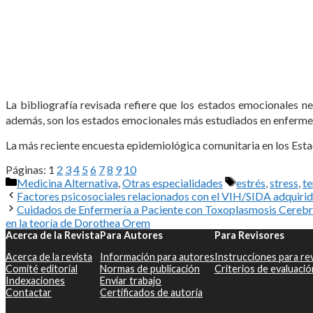
La bibliografía revisada refiere que los estados emocionales ne
además, son los estados emocionales más estudiados en enfermed
La más reciente encuesta epidemiológica comunitaria en los Est
Páginas:
1
2
3
4
5
6
7
8
9
10
Categorías
Etiquetas
Medicina Alternativa
,
Otras especialidades
estrés
,
stress
,
te
Factores psicosociales relacionados con el VIH/SIDA adquirid
Cuidados de Enfermería a Paciente con Toxoplasmosis Cerebra
en la teoría de Dorothea Orem
Acerca de la Revista
Para Autores
Para Revisores
Acerca de la revista
Información para autores
Instrucciones para re
Comité editorial
Normas de publicación
Criterios de evaluació
Indexaciones
Enviar trabajo
Contactar
Certificados de autoría