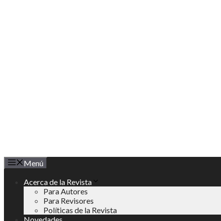
Saltar
al
contenido
Menú
Acerca de la Revista
Para Autores
Para Revisores
Políticas de la Revista
Novedades