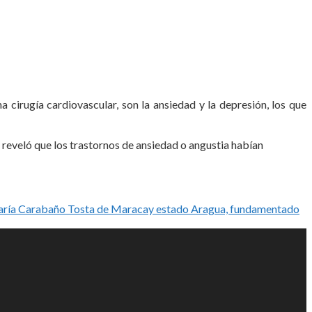
 cirugía cardiovascular, son la ansiedad y la depresión, los que
reveló que los trastornos de ansiedad o angustia habían
é María Carabaño Tosta de Maracay estado Aragua, fundamentado