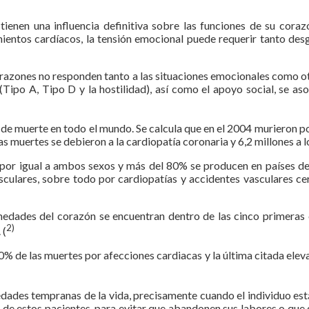
ienen una influencia definitiva sobre las funciones de su coraz
mientos cardíacos, la tensión emocional puede requerir tanto desga
orazones no responden tanto a las situaciones emocionales como otr
 (Tipo A, Tipo D y la hostilidad), así como el apoyo social, se a
 de muerte en todo el mundo. Se calcula que en el 2004 murieron po
as muertes se debieron a la cardiopatía coronaria y 6,2 millones a 
or igual a ambos sexos y más del 80% se producen en países de 
ulares, sobre todo por cardiopatías y accidentes vasculares cer
medades del corazón se encuentran dentro de las cinco primeras
2)
 (
80% de las muertes por afecciones cardiacas y la última citada elev
ades tempranas de la vida, precisamente cuando el individuo est
a de estos pacientes, para evitar que abandonen sus labores o que 