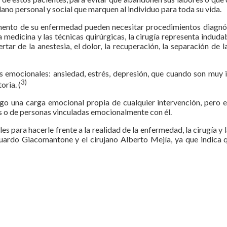
lano personal y social que marquen al individuo para toda su vida.
ento de su enfermedad pueden necesitar procedimientos diagnóst
 la medicina y las técnicas quirúrgicas, la cirugía representa indu
tar de la anestesia, el dolor, la recuperación, la separación de la
 emocionales: ansiedad, estrés, depresión, que cuando son muy 
3)
oria. (
igo una carga emocional propia de cualquier intervención, pero e
as o de personas vinculadas emocionalmente con él.
s para hacerle frente a la realidad de la enfermedad, la cirugía y 
uardo Giacomantone y el cirujano Alberto Mejía, ya que indica qu