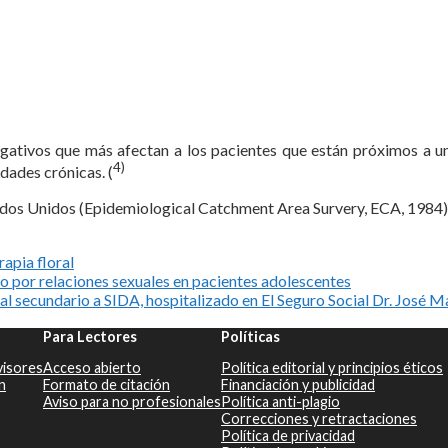
gativos que más afectan a los pacientes que están próximos a una
4)
ades crónicas. (
ados Unidos (Epidemiological Catchment Area Survery, ECA, 1984) 
rapia floral
o por relaciones sexuales en pacientes adolescentes
l secundario a SIDA, hospitalizado en El Seguro Social Dr. Jos
Para Lectores
Políticas
visores
Acceso abierto
Política editorial y principios éticos
n
Formato de citación
Financiación y publicidad
Aviso para no profesionales
Política anti-plagio
Correcciones y retractaciones
Política de privacidad