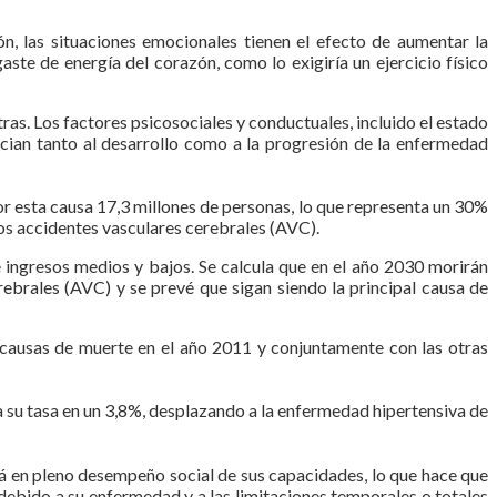
ón, las situaciones emocionales tienen el efecto de aumentar la
ste de energía del corazón, como lo exigiría un ejercicio físico
as. Los factores psicosociales y conductuales, incluido el estado
socian tanto al desarrollo como a la progresión de la enfermedad
r esta causa 17,3 millones de personas, lo que representa un 30%
los accidentes vasculares cerebrales (AVC).
ingresos medios y bajos. Se calcula que en el año 2030 morirán
ebrales (AVC) y se prevé que sigan siendo la principal causa de
 causas de muerte en el año 2011 y conjuntamente con las otras
a su tasa en un 3,8%, desplazando a la enfermedad hipertensiva de
á en pleno desempeño social de sus capacidades, lo que hace que
debido a su enfermedad y a las limitaciones temporales o totales