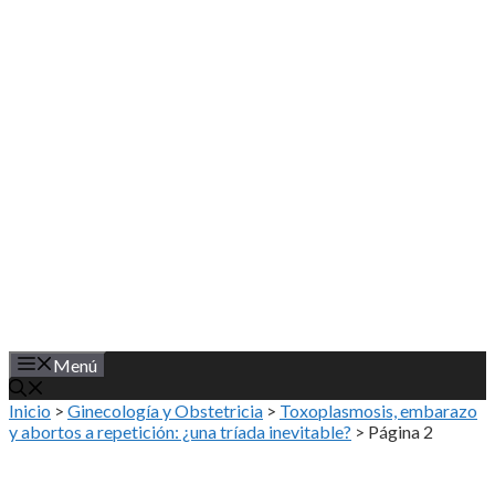
Saltar
al
contenido
Menú
Inicio
>
Ginecología y Obstetricia
>
Toxoplasmosis, embarazo
y abortos a repetición: ¿una tríada inevitable?
>
Página 2