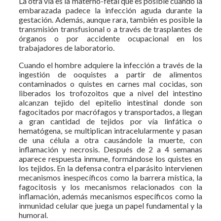
La otra vía es la materno-fetal que es posible cuando la
embarazada padece la infección aguda durante la
gestación. Además, aunque rara, también es posible la
transmisión transfusional o a través de trasplantes de
órganos o por accidente ocupacional en los
trabajadores de laboratorio.
Cuando el hombre adquiere la infección a través de la
ingestión de ooquistes a partir de alimentos
contaminados o quistes en carnes mal cocidas, son
liberados los trofozoitos que a nivel del intestino
alcanzan tejido del epitelio intestinal donde son
fagocitados por macrófagos y transportados, a llegan
a gran cantidad de tejidos por vía linfática o
hematógena, se multiplican intracelularmente y pasan
de una célula a otra causándole la muerte, con
inflamación y necrosis. Después de 2 a 4 semanas
aparece respuesta inmune, formándose los quistes en
los tejidos. En la defensa contra el parásito intervienen
mecanismos inespecíficos como la barrera mística, la
fagocitosis y los mecanismos relacionados con la
inflamación, además mecanismos específicos como la
inmunidad celular que juega un papel fundamental y la
humoral.