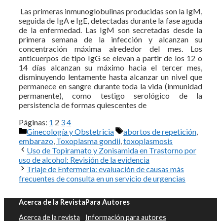
Las primeras inmunoglobulinas producidas son la IgM,
seguida de IgA e IgE, detectadas durante la fase aguda
de la enfermedad. Las IgM son secretadas desde la
primera semana de la infección y alcanzan su
concentración máxima alrededor del mes. Los
anticuerpos de tipo IgG se elevan a partir de los 12 o
14 días alcanzan su máximo hacia el tercer mes,
disminuyendo lentamente hasta alcanzar un nivel que
permanece en sangre durante toda la vida (inmunidad
permanente), como testigo serológico de la
persistencia de formas quiescentes de
Páginas:
1
2
3
4
Categorías
Etiquetas
Ginecología y Obstetricia
abortos de repetición
,
embarazo
,
Toxoplasma gondii
,
toxoplasmosis
Uso de Topiramato y Zonisamida en Trastorno por
uso de alcohol: Revisión de la evidencia
Triaje de Enfermería: evaluación de causas más
frecuentes de consulta en un servicio de urgencias
Acerca de la Revista
Para Autores
Acerca de la revista
Información para autores