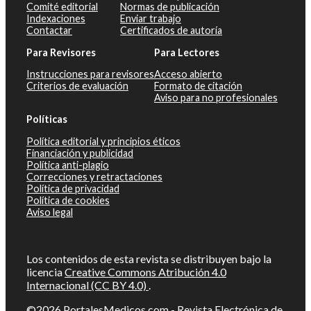
Comité editorial
Normas de publicación
Indexaciones
Enviar trabajo
Contactar
Certificados de autoría
Para Revisores
Para Lectores
Instrucciones para revisores
Acceso abierto
Criterios de evaluación
Formato de citación
Aviso para no profesionales
Políticas
Política editorial y principios éticos
Financiación y publicidad
Política anti-plagio
Correcciones y retractaciones
Política de privacidad
Política de cookies
Aviso legal
Los contenidos de esta revista se distribuyen bajo la
licencia
Creative Commons Atribución 4.0
Internacional (CC BY 4.0)
.
©2026
PortalesMedicos.com
-
Revista Electrónica de