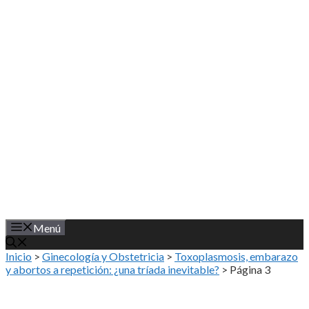
Saltar
al
contenido
Menú
Inicio
>
Ginecología y Obstetricia
>
Toxoplasmosis, embarazo
y abortos a repetición: ¿una tríada inevitable?
>
Página 3