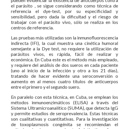
pueden evidenciar la existencia de anticuerpos contra
el parásito , se sigue considerando como técnica de
referencia el dye-test, por su especificidad y
sensibilidad, pero dada la dificultad y el riesgo de
trabajar con el parásito vivo, sólo se realiza en los
centros de referencia.
Las pruebas más utilizadas son la inmunofluorescencia
indirecta (IFI), la cual muestra una cinética humoral
semejante a la Dye test, no requiere la utilización de
parásitos vivos, es rápida, fácil de realizar y
económica. En Cuba este es el método más empleado,
y requiere del análisis de dos sueros en cada paciente
(uno al inicio de la infección y otro a los 21 días),
tratando de hacer evidente una seroconversión o
aumento en al menos cuatro títulos de anticuerpos
entre el primero y el segundo suero.
En paralelo con esta técnica, en Cuba, se emplean los
métodos inmunoenzimáticos (ELISA) a través del
Sistema Ultramicroanalítico (SUMA), que detecta IgG
y permite estudios de seroprevalencia. Estas técnicas
son cualitativas y cuantitativas. Para la investigación
de toxoplasmosis congénita se recomiendan el