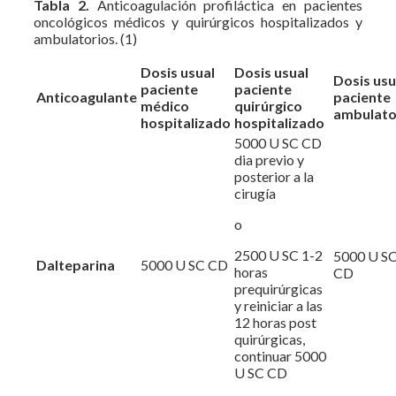
Tabla 2.
Anticoagulación profiláctica en pacientes
oncológicos médicos y quirúrgicos hospitalizados y
ambulatorios. (1)
Dosis usual
Dosis usual
Dosis usu
paciente
paciente
Anticoagulante
paciente
médico
quirúrgico
ambulato
hospitalizado
hospitalizado
5000 U SC CD
dia previo y
posterior a la
cirugía
o
2500 U SC 1-2
5000 U S
Dalteparina
5000 U SC CD
horas
CD
prequirúrgicas
y reiniciar a las
12 horas post
quirúrgicas,
continuar 5000
U SC CD