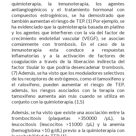
quimioterapia, la inmunoterapia, los agentes
antiangiogénicos y el tratamiento hormonal con
compuestos estrogénicos, se ha demostrado que
también aumentan el riesgo de TEP. (1) Por ejemplo, se
ha evidenciado que la quimioterapia basada en platino
y los agentes que interfieren con la vía del factor de
crecimiento endotelial vascular (VEGF), se asocian
comúnmente con trombosis. En el caso de la
inmunoterapia esta conduce a respuestas
inflamatorias y a la activación de factores de
coagulación a través de la liberación indirecta del
factor tisular lo que podría desencadenar trombosis.
(7) Además, se ha visto que los moduladores selectivos
de los receptores de estrógenos, como el tamoxifeno y
el raloxifeno, pueden aumentar el riesgo de TEP,
además, los riesgos asociados con la terapia con
tamoxifeno aumenta aún más cuando se utiliza en
conjunto con la quimioterapia. (1,5)
Además, se ha visto que existe una asociación entre la
trombocitosis (plaquetas >350000 /μL), la
leucocitosis (leucocitos >11000 /μL) y la anemia
(hemoglobina <10 g/dL) previo a la quimioterapia con
la probabilidad de TEP. (1)