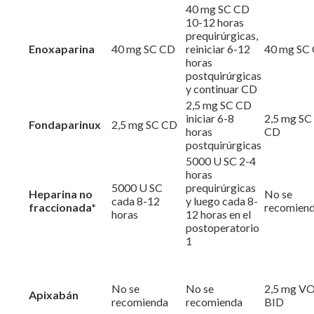
40 mg SC CD
10-12 horas
prequirúrgicas,
Enoxaparina
40 mg SC CD
reiniciar 6-12
40 mg SC
horas
postquirúrgicas
y continuar CD
2,5 mg SC CD
iniciar 6-8
2,5 mg SC
Fondaparinux
2,5 mg SC CD
horas
CD
postquirúrgicas
5000 U SC 2-4
horas
5000 U SC
prequirúrgicas
Heparina no
No se
cada 8-12
y luego cada 8-
fraccionada*
recomien
horas
12 horas en el
postoperatorio
1
No se
No se
2,5 mg V
Apixabán
recomienda
recomienda
BID