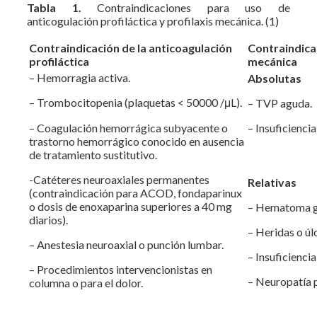
Tabla 1.
Contraindicaciones para uso de
anticogulación profiláctica y profilaxis mecánica. (1)
Contraindicación de la anticoagulación
Contraindicac
profiláctica
mecánica
– Hemorragia activa.
Absolutas
– Trombocitopenia (plaquetas < 50000 /μL).
– TVP aguda.
– Coagulación hemorrágica subyacente o
– Insuficiencia
trastorno hemorrágico conocido en ausencia
de tratamiento sustitutivo.
-Catéteres neuroaxiales permanentes
Relativas
(contraindicación para ACOD, fondaparinux
o dosis de enoxaparina superiores a 40 mg
– Hematoma g
diarios).
– Heridas o úlc
– Anestesia neuroaxial o punción lumbar.
– Insuficiencia
– Procedimientos intervencionistas en
– Neuropatía p
columna o para el dolor.