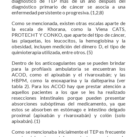
diagnóstico de TEP más de un año después del
diagnóstico primario de cáncer se asocia a una
enfermedad persistente o progresiva. (1,2,8)
Como se mencionada, existen otras escalas aparte de
la escala de Khorana, como la Viena CATS,
PROTECHT Y CONKO, que aparte del tipo de cáncer,
las plaquetas, los leucocitos, la hemoglobina y la
obesidad, incluyen medición del dímero D, el tipo de
quimioterapia utilizada, entre otros. (5)
Dentro de los anticoagulantes que se pueden brindar
para la profilaxis ambulatoria se encuentran los
ACOD, como el apixabán y el rivaroxabán; y las
HBPM, como la enoxaparina y la dalteparina (ver
tabla 2). Para los ACOD hay que prestar atención a
aquellos pacientes a los que se les ha realizado
resecciones intestinales porque pueden presentar
absorciones subóptimas del medicamento, ya que
estos se absorben en estómago e intestino delgado
proximal (apixabán y rivaroxabán) y colón (solo
apixabán). (1)
Como se mencionaba inicialmente el TEP es frecuente