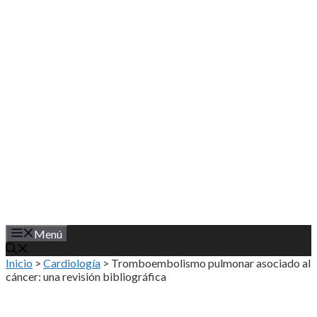
Saltar
al
contenido
Menú
Inicio
>
Cardiología
>
Tromboembolismo pulmonar asociado al
cáncer: una revisión bibliográfica