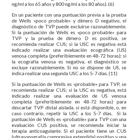
ng/ml a los 65 años y 800 ng/ml a los 80 años). (6)
En un paciente con una puntuación previa a la prueba
de Wells «poco probable» y dímero D negativo, el
diagnóstico de TVP puede excluirse razonablemente.
Si la puntuación de Wells es «poco probable» para
TVP y la prueba de dímero D es positiva, se
recomienda realizar CUS; si la USC es negativa está
indicado realizar una evaluación ecográfica (US)
venosa completa (preferiblemente en 48-72 horas); si
la ecografía venosa es negativa, el diagnóstico se
excluye razonablemente. Si no se dispone de US, se
indica realizar una segunda USC a los 5-7 días. (11)
Si la puntuación de Wells es «probable» para TVP, se
recomienda realizar CUS; si la USC es negativa, está
indicado realizar una evaluación de US venosa
completa (preferiblemente en 48-72 horas) para
descartar TVP distal aislada, si está disponible, o, en
caso contrario, repetir la USC a los 5-7 días. Si la
puntuación de Wells es «probable» para TVP con una
evaluación CUS positiva, se recomienda iniciar la
terapia anticoagulante. Si el paciente tiene un CUS
(ultrasonografía compresiva extendida) positivo y una