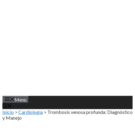
Saltar
al
contenido
Menú
Inicio
>
Cardiología
>
Trombosis venosa profunda: Diagnóstico
y Manejo