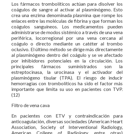
Los fármacos trombolíticos actúan para disolver los
coágulos de sangre al activar al plasminógeno. Esto
crea una enzima denominada plasmina que rompe los
enlaces entre las moléculas de fibrina y que forman los
coágulos sanguíneos. Los medicamentos pueden
administrarse de modos sistémico a través de una vena
periférica, locorregional por una vena cercana al
coágulo o directo mediante un catéter al trombo
oclusivo. El último método se dirige más directamente
al plasminógeno dentro del coágulo y se ve afectado
por inhibidores potenciales en la circulación. Los
principales fármacos suministrados son la
estreptocinasa, la urocinasa y el activador del
plasminógeno tisular (TPA). El riesgo de inducir
hemorragias con trombolíticos ha sido el factor más
importante que limita su uso en pacientes con TVP.
(12)
Filtro de vena cava
En pacientes con ETV y contraindicación para
anticoagulación, diversas sociedades (American Heart
Association, Society of Interventional Radiology,
American College of Radiology, entre otras)