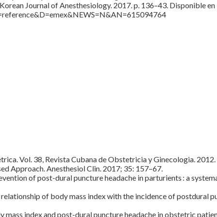
, Korean Journal of Anesthesiology. 2017. p. 136–43. Disponible
&PAGE=reference&D=emex&NEWS=N&AN=615094764
trica. Vol. 38, Revista Cubana de Obstetricia y Ginecologia. 2012.
ed Approach. Anesthesiol Clin. 2017; 35: 157–67.
vention of post-dural puncture headache in parturients : a system
elationship of body mass index with the incidence of postdural pu
mass index and post-dural puncture headache in obstetric patient