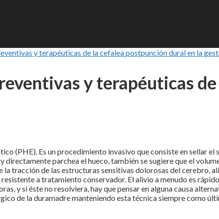
entivas y terapéuticas de la cefalea postpunción dural en la ges
eventivas y terapéuticas de 
co (PHE). Es un procedimiento invasivo que consiste en sellar el si
y directamente parchea el hueco, también se sugiere que el volume
 la tracción de las estructuras sensitivas dolorosas del cerebro, a
resistente a tratamiento conservador. El alivio a menudo es rápido 
ras, y si éste no resolviera, hay que pensar en alguna causa alterna
uirúrgico de la duramadre manteniendo esta técnica siempre como ú