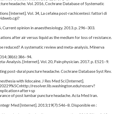
uncture headache. Vol. 2016, Cochrane Database of Systematic
ns [Internet]. Vol. 34, La cefalea post-rachicentesi: fattori di
ovidweb.cgi?
6, Current opinion in anaesthesiology. 2013. p. 296–303.
tions after air versus liquid as the medium for loss of resistance.
 be reduced? A systematic review and meta-analysis. Minerva
2014;38(6):386–94.
Analysis. [Internet]. Vol. 20, Pain physician. 2017. p. E521–9.
enting post-dural puncture headache. Cochrane Database Syst Rev.
esthesia with lidocaine. J Res Med Sci [Internet].
0229%5Cnhttp://resolver.lib.washington.edu/resserv?
plication+after+sp
arance of post lumbar puncture headache. Acta Med Iran.
Integr Med [Internet]. 2013;19(7):546–8. Disponible en :