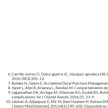
Carrillo-torres O, Dulce-guerra JC, Vázquez-apodaca DR, 
2016;39(3):205–12.
Bolden N, Gebre E. Accidental Dural Puncture Management
Yanet L, Añel B, Ariamna L, Rondon M. Comportamiento de 
Jagannathan DK, Arriaga AF, Elterman KG, Kodali BS, Robins
complications. Int J Obstet Anesth. 2016;25: 23-9.
Jabbari A, Alijanpour E, Mir M, Bani Hashem N, Rabiea SM,
J Intern Med [Internet]. 2013;4(1):595–602. Disponi