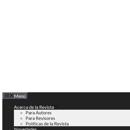
Saltar
al
contenido
Menú
Acerca de la Revista
Para Autores
Para Revisores
Políticas de la Revista
Novedades