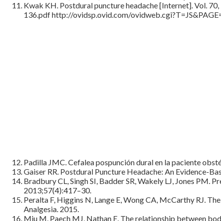
Kwak KH. Postdural puncture headache [Internet]. Vol. 70
136.pdf http://ovidsp.ovid.com/ovidweb.cgi?T=JS
Padilla JMC. Cefalea pospunción dural en la paciente obsté
Gaiser RR. Postdural Puncture Headache: An Evidence-Bas
Bradbury CL, Singh SI, Badder SR, Wakely LJ, Jones PM. Pre
2013;57(4):417–30.
Peralta F, Higgins N, Lange E, Wong CA, McCarthy RJ. The r
Analgesia. 2015.
Miu M, Paech MJ, Nathan E. The relationship between body 