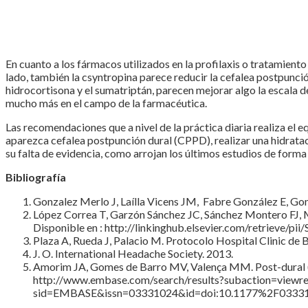
En cuanto a los fármacos utilizados en la profilaxis o tratamien
lado, también la csyntropina parece reducir la cefalea postpunció
hidrocortisona y el sumatriptán, parecen mejorar algo la escala de
mucho más en el campo de la farmacéutica.
Las recomendaciones que a nivel de la práctica diaria realiza el 
aparezca cefalea postpunción dural (CPPD), realizar una hidratac
su falta de evidencia, como arrojan los últimos estudios de forma
Bibliografía
Gonzalez Merlo J, Laílla Vicens JM, Fabre González E, Go
López Correa T, Garzón Sánchez JC, Sánchez Montero FJ, Mur
Disponible en : http://linkinghub.elsevier.com/retrieve/
Plaza A, Rueda J, Palacio M. Protocolo Hospital Clinic de 
J. O. International Headache Society. 2013.
Amorim JA, Gomes de Barro MV, Valença MM. Post-dural (post
http://www.embase.com/search/results?subaction=viewr
sid=EMBASE&issn=03331024&id=doi:10.1177%2F03331