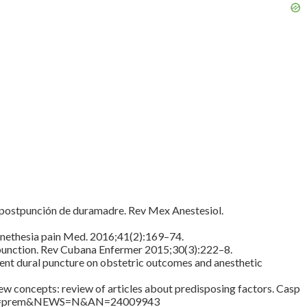
a postpunción de duramadre. Rev Mex Anestesiol.
Anethesia pain Med. 2016;41(2):169–74.
t punction. Rev Cubana Enfermer 2015;30(3):222–8.
rtent dural puncture on obstetric outcomes and anesthetic
w concepts: review of articles about predisposing factors. Casp
rence&D=prem&NEWS=N&AN=24009943