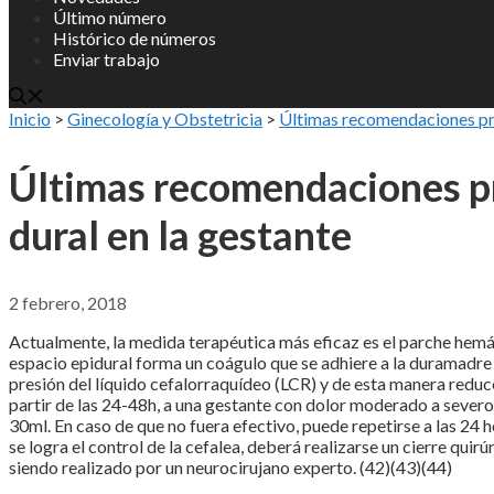
Último número
Histórico de números
Enviar trabajo
Inicio
>
Ginecología y Obstetricia
>
Últimas recomendaciones prev
Últimas recomendaciones pr
dural en la gestante
2 febrero, 2018
Actualmente, la medida terapéutica más eficaz es el parche hemáti
espacio epidural forma un coágulo que se adhiere a la duramadre 
presión del líquido cefalorraquídeo (LCR) y de esta manera reduce
partir de las 24-48h, a una gestante con dolor moderado a severo 
30ml. En caso de que no fuera efectivo, puede repetirse a las 24 ho
se logra el control de la cefalea, deberá realizarse un cierre q
siendo realizado por un neurocirujano experto. (42)(43)(44)