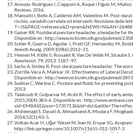
Arevalo-Rodriguez I, Ciapponi A, Roqué i Figuls M, Muñoz 
Reviews. 2016.
Mansutti I, Bello A, Calderini AM, Valentinis M. Post-dural 
rischio, variabili correlate ed interventi. Revisione della 
T=JS&PAGE=reference&D=prem&NEWS=N&AN=26488
Gaiser RR. Postdural puncture headache: a headache for the 
Disponible en : http://www.ncbi.nlm.nih.gov/pubmed/235
Schier R, Guerra D, Aguilar J, Pratt GF, Hernandez M, Boddu 
Anesth Analg. 2009;109(6):2012–21.
Heesen M, Klöhr S, Rossaint R, Van De Velde M, Straube S.
Anestesiol. 79; 2013: 1187–97.
Sachs A, Smiley R. Post-dural puncture headache: The wors
Zorrilla-Vaca A, Makkar JK. Effectiveness of Lateral Decub
Disponible en : http://www.ncbi.nlm.nih.gov/pubmed/285
Sudlow C, Warlow C. Posture and fluids for preventing pos
2013;
Talakoub R, Golparvar M, Arshi R. The effect of early ambul
2015;20(4):383–6. Disponible en : http://www.embase.c
sid=EMBASE&issn=17357136&id=doi:&atitle=The+effect
Afshinmajd S, Davati A, Ahmadvand A, Modara F, Moghaddam
2014;52(1):43–5.
Volkan Acar H, Uǧur Yüksel M, İnan N, Eruyar SG. Acupunct
http://link.springer.com/10.1007/s11655-012-1057-3