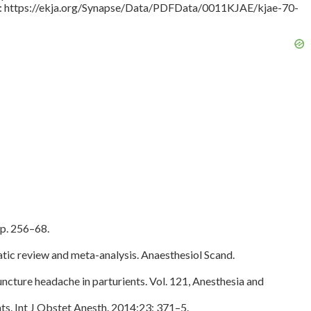
 en : https://ekja.org/Synapse/Data/PDFData/0011KJAE/kjae-70-
 p. 256–68.
atic review and meta-analysis. Anaesthesiol Scand.
ncture headache in parturients. Vol. 121, Anesthesia and
s. Int J Obstet Anesth. 2014;23: 371–5.