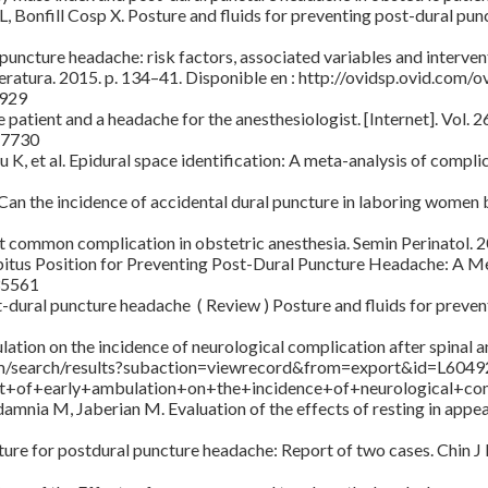
L, Bonfill Cosp X. Posture and fluids for preventing post-dural p
puncture headache: risk factors, associated variables and interventio
letteratura. 2015. p. 134–41. Disponible en : http://ovidsp.ovid.com/
929
patient and a headache for the anesthesiologist. [Internet]. Vol. 2
87730
K, et al. Epidural space identification: A meta-analysis of complica
 Can the incidence of accidental dural puncture in laboring women
t common complication in obstetric anesthesia. Semin Perinatol. 
itus Position for Preventing Post-Dural Puncture Headache: A Meta-
35561
t-dural puncture headache ( Review ) Posture and fluids for prev
ation on the incidence of neurological complication after spinal an
om/search/results?subaction=viewrecord&from=export&id=L60492
+of+early+ambulation+on+the+incidence+of+neurological+com
nia M, Jaberian M. Evaluation of the effects of resting in appe
ure for postdural puncture headache: Report of two cases. Chin J 