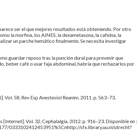
parece ser el que mejores resultados está obteniendo. Por otro
omo la morfina, los AINES, la dexametasona, la cafeína, la
ealizar un parche hemático finalmente. Se necesita investigar
como guardar reposo tras la punción dural para prevenir que
o, beber café o usar faja abdominal, habría que rechazarlos por
]. Vol. 58, Rev Esp Anestesiol Reanim. 2011. p. 563–73.
nternet]. Vol. 32, Cephalalgia. 2012. p. 916–23. Disponible en :
77/0333102412453951%5Cnhttp://sfx.library.uu.nl/utrecht?