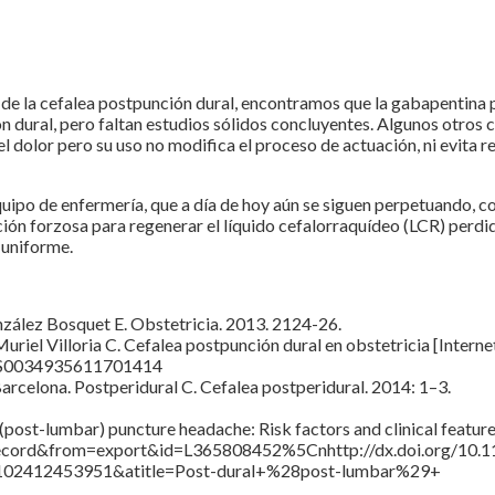
to de la cefalea postpunción dural, encontramos que la gabapentina 
n dural, pero faltan estudios sólidos concluyentes. Algunos otros c
l dolor pero su uso no modifica el proceso de actuación, ni evita r
equipo de enfermería, que a día de hoy aún se siguen perpetuando, 
ión forzosa para regenerar el líquido cefalorraquídeo (LCR) perdid
 uniforme.
nzález Bosquet E. Obstetricia. 2013. 2124-26.
iel Villoria C. Cefalea postpunción dural en obstetricia [Internet
pii/S0034935611701414
Barcelona. Postperidural C. Cefalea postperidural. 2014: 1–3.
-lumbar) puncture headache: Risk factors and clinical features [I
ecord&from=export&id=L365808452%5Cnhttp://dx.doi.org/10.11
02412453951&atitle=Post-dural+%28post-lumbar%29+