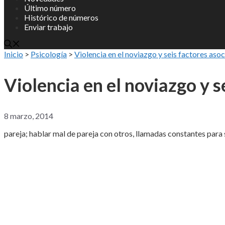
Último número
Histórico de números
Enviar trabajo
Inicio
>
Psicología
>
Violencia en el noviazgo y seis factores aso
Violencia en el noviazgo y s
8 marzo, 2014
pareja; hablar mal de pareja con otros, llamadas constantes para 