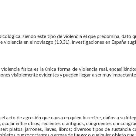
cológica, siendo este tipo de violencia el que predomina, dato 
 de violencia en el noviazgo (13,31). Investigaciones en España sug
a violencia física es la única forma de violencia real, encasill
siones visiblemente evidentes y pueden llegar a ser muy impactante
 aquel acto de agresión que causa en quien lo recibe, daños a su i
 ocular entre otros; recientes o antiguos, congruentes o incongrue
r: platos, jarrones, llaves, libros; diversos tipos de sustancia 
objetos punzocortantes o armas de fuego; o cualquier objeto que s