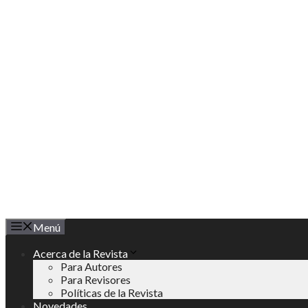
Saltar
al
contenido
Menú
Acerca de la Revista
Para Autores
Para Revisores
Políticas de la Revista
Novedades