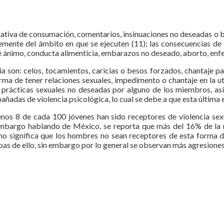
tativa de consumación, comentarios, insinuaciones no deseadas o bi
ente del ámbito en que se ejecuten (11); las consecuencias de est
 de ánimo, conducta alimenticia, embarazos no deseado, aborto, en
a son: celos, tocamientos, caricias o besos forzados, chantaje pa
forma de tener relaciones sexuales, impedimento o chantaje en la 
en prácticas sexuales no deseadas por alguno de los miembros, as
añadas de violencia psicológica, lo cual se debe a que esta última
nos 8 de cada 100 jóvenes han sido receptores de violencia sexua
n embargo hablando de México, se reporta que más del 16% de la m
 no significa que los hombres no sean receptores de esta forma d
ruebas de ello, sin embargo por lo general se observan más agresion