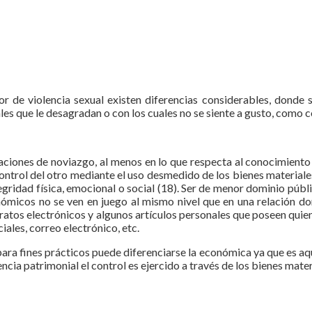
de violencia sexual existen diferencias considerables, donde 
es que le desagradan o con los cuales no se siente a gusto, como 
aciones de noviazgo, al menos en lo que respecta al conocimiento 
control del otro mediante el uso desmedido de los bienes materiale
gridad física, emocional o social (18). Ser de menor dominio público
conómicos no se ven en juego al mismo nivel que en una relación d
paratos electrónicos y algunos artículos personales que poseen qui
iales, correo electrónico, etc.
para fines prácticos puede diferenciarse la económica ya que es aqu
lencia patrimonial el control es ejercido a través de los bienes mat