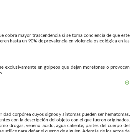
que cobra mayor trascendencia si se toma conciencia de que este
ieren hasta un 90% de prevalencia en violencia psicológica en las
ándose exclusivamente en golpeos que dejan moretones o provocan
s.
ntegridad corpórea cuyos signos y síntomas pueden ser hematomas,
ntes con la descripción del objeto con el que fueron originados.
como drogas, veneno, acido, agua caliente; partes del cuerpo del
e utilice para dañar el cuerpo de alguien. Además de los actos de