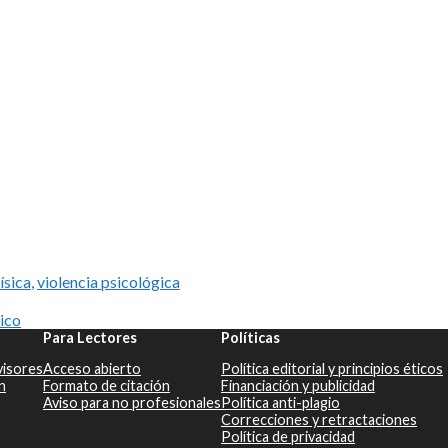
ísica
,
violencia psicológica
tico
Para Lectores
Políticas
visores
Acceso abierto
Política editorial y principios éticos
n
Formato de citación
Financiación y publicidad
Aviso para no profesionales
Política anti-plagio
Correcciones y retractaciones
Política de privacidad