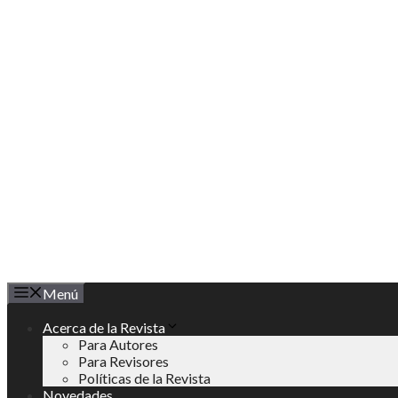
Saltar
al
contenido
Menú
Acerca de la Revista
Para Autores
Para Revisores
Políticas de la Revista
Novedades