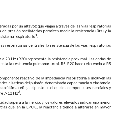
radas por un altavoz que viajan a través de las vías respiratorias
de presión oscilatorias permiten medir la resistencia (Rrs) y la
1
 sistema respiratorio
.
s respiratorias centrales, la resistencia de las vías respiratorias
ia a 20 Hz (R20) representa la resistencia proximal. Las ondas de
senta la resistencia pulmonar total. R5-R20 hace referencia a R5
 componente reactivo de la impedancia respiratoria e incluyen las
ades elásticas del pulmón, denominada capacitancia o elastancia.
ta última refleja el punto en el que los componentes inerciales y
3
tre 7-12 Hz
.
cidad supera a la inercia, y los valores elevados indican una menor
tras que, en la EPOC, la reactancia tiende a alterarse en mayor