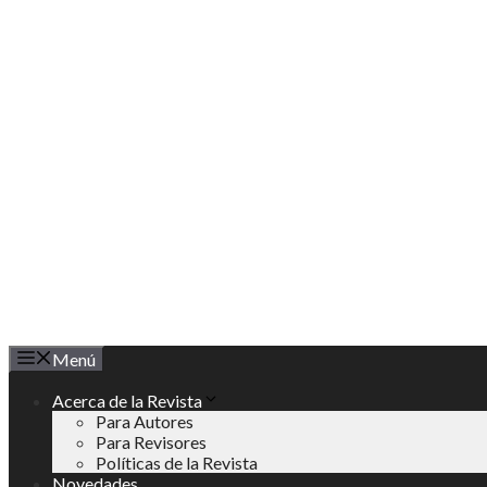
Saltar
al
contenido
Menú
Acerca de la Revista
Para Autores
Para Revisores
Políticas de la Revista
Novedades