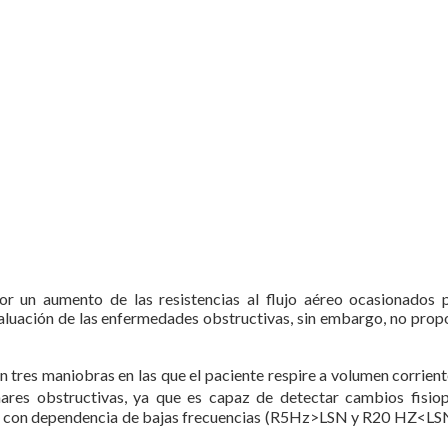
 un aumento de las resistencias al flujo aéreo ocasionados por
valuación de las enfermedades obstructivas, sin embargo, no prop
con tres maniobras en las que el paciente respire a volumen corrie
res obstructivas, ya que es capaz de detectar cambios fisiopa
en R5 con dependencia de bajas frecuencias (R5Hz>LSN y R20 HZ<LS