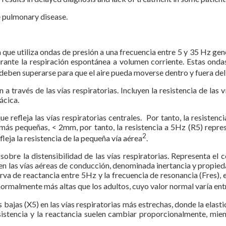
e pulmonary disease.
 que utiliza ondas de presión a una frecuencia entre 5 y 35 Hz gene
rante la respiración espontánea a volumen corriente. Estas ondas 
e deben superarse para que el aire pueda moverse dentro y fuera del
 través de las vías respiratorias. Incluyen la resistencia de las vía
ácica.
e refleja las vías respiratorias centrales. Por tanto, la resistenc
 más pequeñas, < 2mm, por tanto, la resistencia a 5Hz (R5) repre
2
fleja la resistencia de la pequeña vía aérea
.
sobre la distensibilidad de las vías respiratorias. Representa el
 en las vías aéreas de conducción, denominada inertancia y propied
va de reactancia entre 5Hz y la frecuencia de resonancia (Fres), es
s normalmente más altas que los adultos, cuyo valor normal varía en
 bajas (X5) en las vías respiratorias más estrechas, donde la elasti
esistencia y la reactancia suelen cambiar proporcionalmente, mien