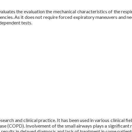
evaluates the evaluation the mechanical characteristics of the resp
uencies. As it does not require forced expiratory maneuvers and nee
-dependent tests.
search and clinical practice. It has been used in various clinical fi
e (COPD). Involvement of the small airways plays a significant role
s results in delayed diagnosis and lack of treatment in some patient