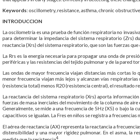
Keywords
: oscillometry, resistance, asthma, chronic obstructiv
INTRODUCCION
La oscilometría es una prueba de función respiratoria no invasiva
para determinar la impedancia del sistema respiratorio (Zrs) du
reactancia (Xrs) del sistema respiratorio, que son las fuerzas qu
La Rrs es la energía necesaria para propagar una onda de presión a
periféricas y las resistencias del tejido pulmonar y de la pared tor
Las ondas de mayor frecuencia viajan distancias más cortas lo qu
menor frecuencia viajan más lejos y alcanzan vías respiratorias
(resistencia total) menos R20 (resistencia central), el resultado re
La reactancia del sistema respiratorio (Xrs) aporta información 
fuerzas de masa inerciales del movimiento de la columna de aire
Generalmente, se mide a una frecuencia de 5Hz (X5) o bajo la cur
capacitivos se igualan. La Fres en niños se registra a frecuencia
El aérea de reactancia (AX) representa la reactancia a frecuencias
distensibilidad y una mayor rigidez pulmonar. En el asma, la r
4
medida que la resistencia
.