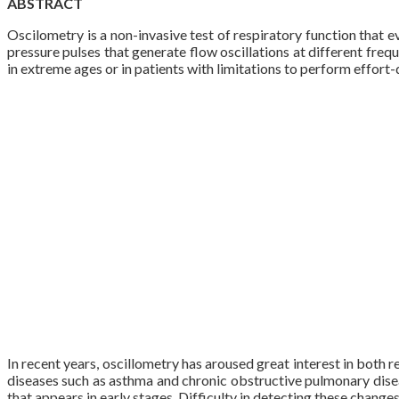
ABSTRACT
Oscilometry is a non-invasive test of respiratory function that 
pressure pulses that generate flow oscillations at different freq
in extreme ages or in patients with limitations to perform effort
In recent years, oscillometry has aroused great interest in both re
diseases such as asthma and chronic obstructive pulmonary diseas
that appears in early stages. Difficulty in detecting these change